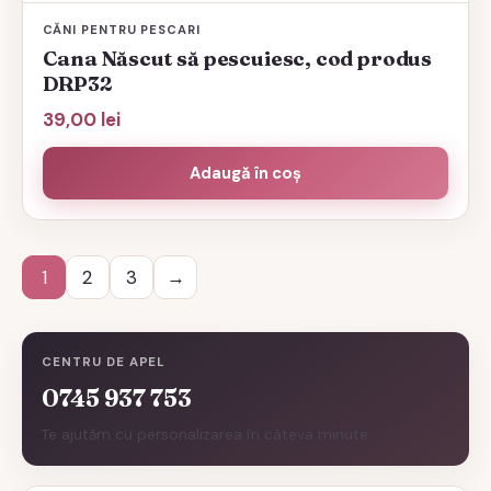
CĂNI PENTRU PESCARI
Cana Născut să pescuiesc, cod produs
DRP32
39,00
lei
Adaugă în coș
1
2
3
→
CENTRU DE APEL
0745 937 753
Te ajutăm cu personalizarea în câteva minute.