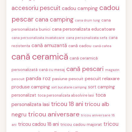
cadou
accesoriu pescuit
cadou camping
pescar
cana camping
cana
cana drum lung
cana personalizata educatoare
personalizata bunici
cana
cana personalizata invatatoare
cana personalizata sefa
cană amuzantă
cană cadou
rezistenta
cană cafea
cană ceramică
cană ceramică
cană pescari
personalizată
cană cu mesaj
magazin
panda roz
pescuit relaxare
pasiune pescuit
pescuit
produse camping
sort camping
sort bucatarie camping
toca
personalizat
toca personalizata absolvire Iasi
tricou 18 ani
tricou alb
personalizata Iasi
tricou aniversare
negru
tricou aniversare 18
tricou
tricou cadou 18 ani
tricou cadou majorat
ani