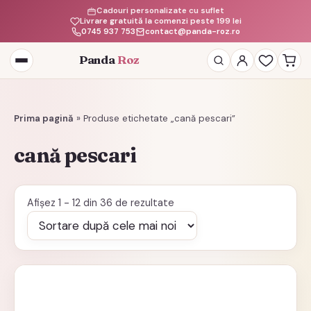
Cadouri personalizate cu suflet
Livrare gratuită la comenzi peste 199 lei
0745 937 753
contact@panda-roz.ro
Panda
Roz
Deschide
meniul
Prima pagină
»
Produse etichetate „cană pescari”
cană pescari
Sortat
Afișez 1 - 12 din 36 de rezultate
după
cele
mai
recente