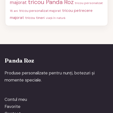
tricou Panda Roz
majorat
tricou personalizat
tricou petrecere
tricou personalizat majorat
18 ani
majorat
tricou tineri
viață în natură
Panda Roz
Produse personalizate pentru nunți, botezuri și
momente speciale.
Contul meu
Favorite