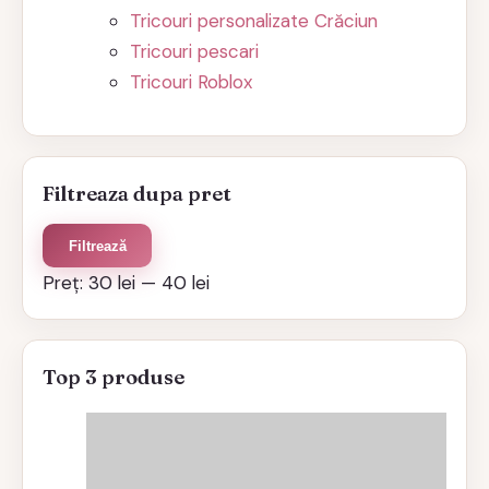
Tricouri personalizate Crăciun
Tricouri pescari
Tricouri Roblox
Filtreaza dupa pret
Preț
Preț
Filtrează
minim
maxim
Preț:
30 lei
—
40 lei
Top 3 produse