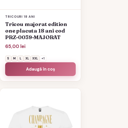
produsului.
TRICOURI 18 ANI
Tricou majorat edition
one placuta 18 ani cod
PRZ-0039-MAJORAT
65,00
lei
S
M
L
XL
XXL
+1
Adaugă în coș
Acest
produs
are
mai
multe