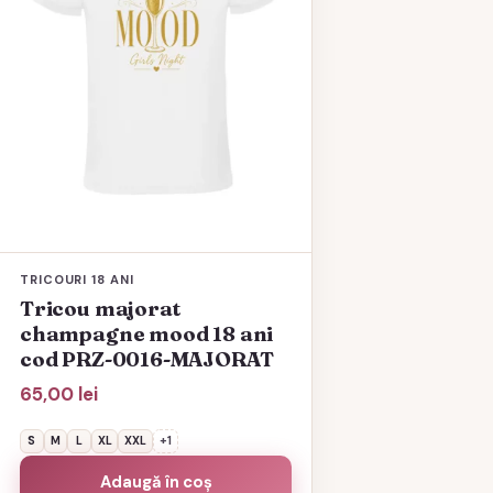
variații.
Opțiunile
pot
fi
alese
în
pagina
produsului.
TRICOURI 18 ANI
Tricou majorat
champagne mood 18 ani
cod PRZ-0016-MAJORAT
65,00
lei
S
M
L
XL
XXL
+1
Adaugă în coș