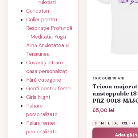
rulotisti
variații.
Caricaturi
Opțiunile
Colier pentru
pot
Respirație Profundă
fi
- Meditația Yoga
alese
Alină Anxietatea și
în
Tensiunea
pagina
Covoraș intrare
produsului.
casa personalizat
TRICOURI 18 ANI
Fără categorie
Tricou majorat
Genti pentru femei
unstoppable 18 
Girls Night
PRZ-0018-MAJ
Pahare
65,00
lei
personalizate
Palarii femei
S
M
L
XL
XXL
+1
personalizate
Adaugă în