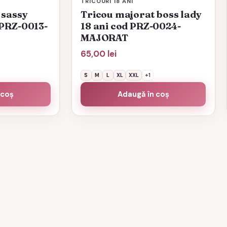
TRICOURI 18 ANI
 sassy
Tricou majorat boss lady
 PRZ-0013-
18 ani cod PRZ-0024-
MAJORAT
65,00
lei
S
M
L
XL
XXL
+1
 coș
Adaugă în coș