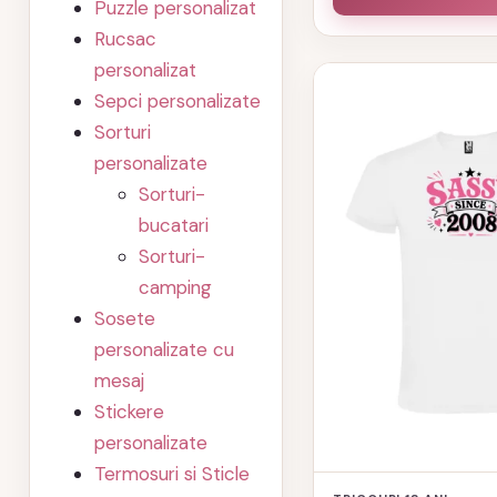
Puzzle personalizat
Rucsac
personalizat
Acest
Sepci personalizate
produs
Sorturi
are
personalizate
mai
Sorturi-
multe
bucatari
variații.
Sorturi-
Opțiunile
camping
pot
Sosete
fi
personalizate cu
alese
mesaj
în
Stickere
pagina
personalizate
produsului.
Termosuri si Sticle