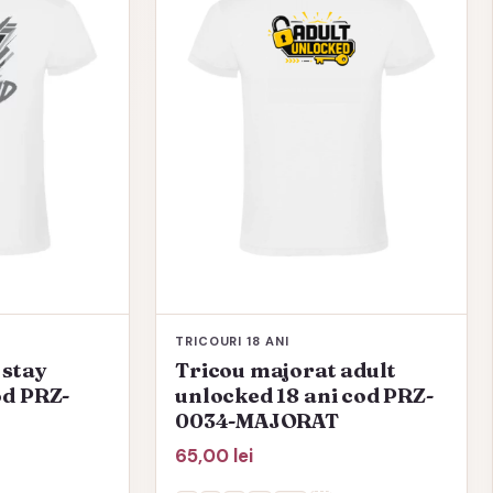
mai
multe
variații.
Opțiunile
pot
fi
alese
în
pagina
produsului.
TRICOURI 18 ANI
 stay
Tricou majorat adult
od PRZ-
unlocked 18 ani cod PRZ-
0034-MAJORAT
65,00
lei