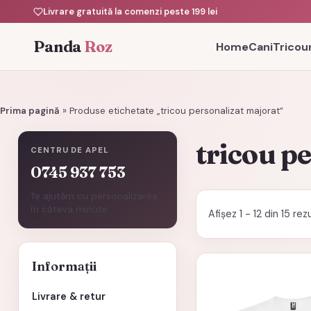
Livrare gratuită la comenzi peste 199 lei
Panda
Roz
Home
Cani
Tricour
Prima pagină
»
Produse etichetate „tricou personalizat majorat”
tricou p
CENTRU DE APEL
0745 937 753
Te ajutăm cu personalizarea
în câteva minute.
Afișez 1 - 12 din 15 re
Acest
Informații
produs
Livrare & retur
are