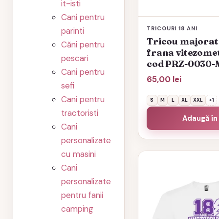
it-isti
produsului.
Cani pentru
TRICOURI 18 ANI
parinti
Tricou majorat
Căni pentru
frana vitezomet
pescari
cod PRZ-0030
Cani pentru
65,00
lei
sefi
Cani pentru
S
M
L
XL
XXL
+1
tractoristi
Adaugă în
Cani
personalizate
cu masini
Acest
Cani
produs
personalizate
are
pentru fanii
mai
camping
multe