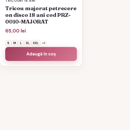
TRICOURI 18 ANI
Tricou majorat petrecere
on disco 18 ani cod PRZ-
0010-MAJORAT
65,00
lei
S
M
L
XL
XXL
+1
Adaugă în coș