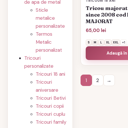
TRICOURI 18 ANI
de apa de metal
Tricou majorat
Sticle
since 2008 cod
metalice
MAJORAT
personalizate
65,00
lei
Termos
Metalic
S
M
L
XL
XXL
+1
personalizat
Adaugă în
Tricouri
personalizate
Tricouri 18 ani
1
2
→
Tricouri
aniversare
Tricouri Betivi
Tricouri copii
Tricouri cuplu
Tricouri family