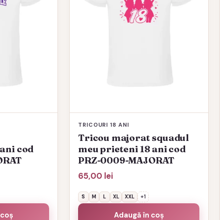
variații.
Opțiunile
pot
fi
alese
în
pagina
produsului.
TRICOURI 18 ANI
Tricou majorat squadul
ani cod
meu prieteni 18 ani cod
ORAT
PRZ-0009-MAJORAT
65,00
lei
S
M
L
XL
XXL
+1
 coș
Adaugă în coș