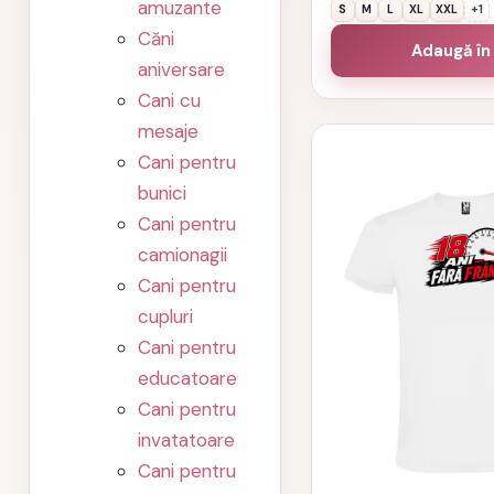
amuzante
S
M
L
XL
XXL
+1
Căni
Adaugă în
aniversare
Cani cu
mesaje
Acest
Cani pentru
produs
bunici
are
Cani pentru
mai
camionagii
multe
Cani pentru
variații.
cupluri
Opțiunile
Cani pentru
pot
educatoare
fi
Cani pentru
alese
invatatoare
în
Cani pentru
pagina