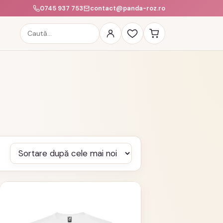
0745 937 753
contact@panda-roz.ro
Caută
produse
Acest
produs
are