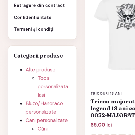
mai
Retragere din contract
multe
Confidențialitate
variații.
Opțiunile
Termeni și condiții
pot
fi
alese
Categorii produse
în
Alte produse
pagina
Toca
produsului.
personalizata
TRICOURI 18 ANI
Iasi
Tricou majorat
Bluze/Hanorace
legend 18 ani c
personalizate
0032-MAJORAT
Cani personalizate
65,00
lei
Căni