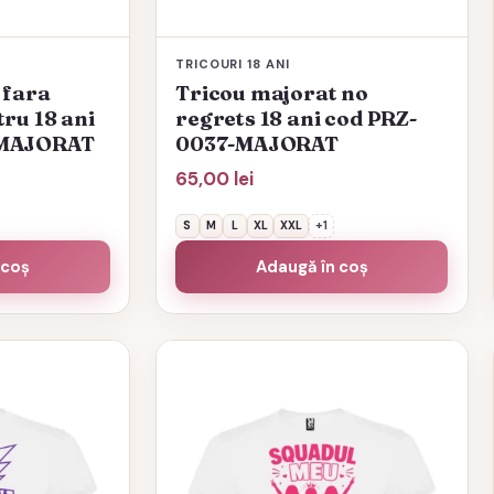
produsului.
TRICOURI 18 ANI
 fara
Tricou majorat no
ru 18 ani
regrets 18 ani cod PRZ-
-MAJORAT
0037-MAJORAT
65,00
lei
S
M
L
XL
XXL
+1
 coș
Adaugă în coș
Acest
produs
are
mai
multe