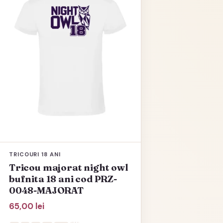
mai
multe
variații.
Opțiunile
pot
fi
alese
în
pagina
produsului.
TRICOURI 18 ANI
Tricou majorat night owl
bufnita 18 ani cod PRZ-
0048-MAJORAT
65,00
lei