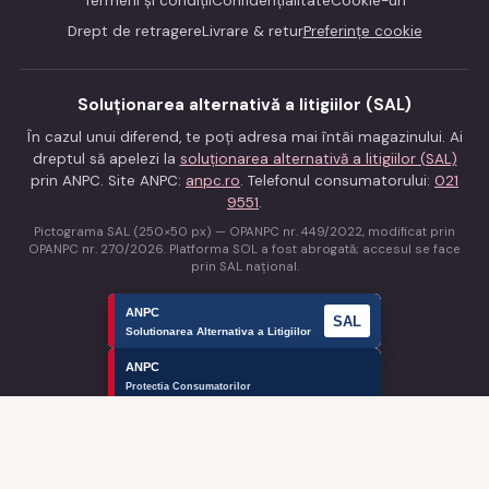
Termeni și condiții
Confidențialitate
Cookie-uri
Drept de retragere
Livrare & retur
Preferințe cookie
Soluționarea alternativă a litigiilor (SAL)
În cazul unui diferend, te poți adresa mai întâi magazinului. Ai
dreptul să apelezi la
soluționarea alternativă a litigiilor (SAL)
prin ANPC. Site ANPC:
anpc.ro
. Telefonul consumatorului:
021
9551
.
Pictograma SAL (250×50 px) — OPANPC nr. 449/2022, modificat prin
OPANPC nr. 270/2026. Platforma SOL a fost abrogată; accesul se face
prin SAL național.
Magazin conform legislației UE privind protecția consumatorilor, OUG
34/2014, OG 38/2015 (SAL) și GDPR (UE 2016/679).