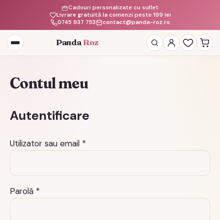
Cadouri personalizate cu suflet
Livrare gratuită la comenzi peste 199 lei
0745 937 753
contact@panda-roz.ro
Panda
Roz
Deschide
meniul
Contul meu
Autentificare
Obligatoriu
Utilizator sau email
*
Obligatoriu
Parolă
*