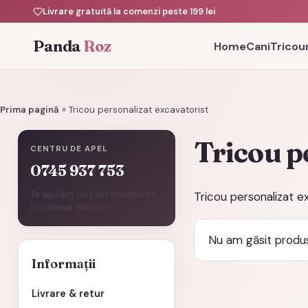
Livrare gratuită la comenzi peste 199 lei
Panda
Roz
Home
Cani
Tricour
Prima pagină
»
Tricou personalizat excavatorist
Tricou p
CENTRU DE APEL
0745 937 753
Te ajutăm cu personalizarea
Tricou personalizat e
în câteva minute.
Nu am găsit produs
Informații
Livrare & retur