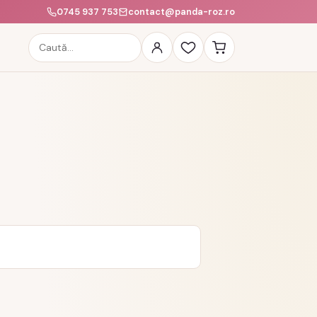
0745 937 753
contact@panda-roz.ro
Caută
produse