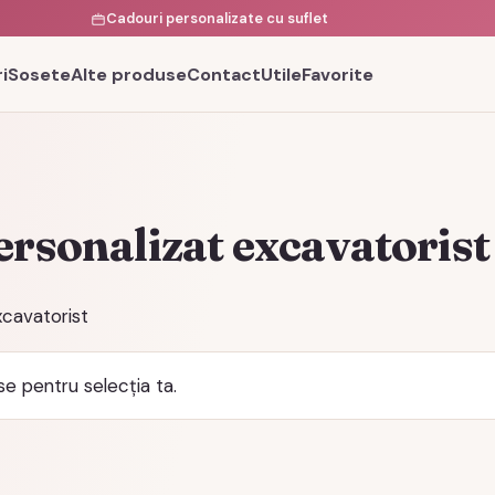
Cadouri personalizate cu suflet
i
Sosete
Alte produse
Contact
Utile
Favorite
ersonalizat excavatorist
xcavatorist
e pentru selecția ta.