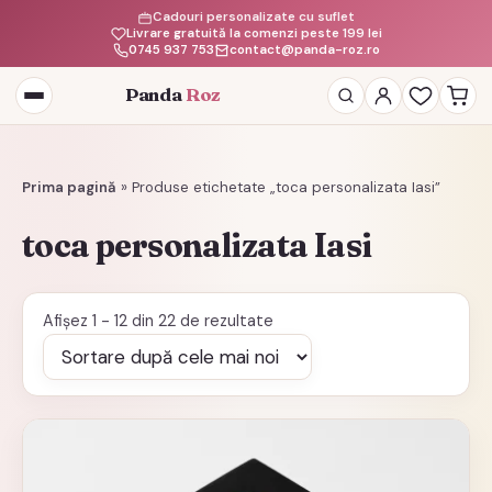
Cadouri personalizate cu suflet
Livrare gratuită la comenzi peste 199 lei
0745 937 753
contact@panda-roz.ro
Panda
Roz
Deschide
meniul
Prima pagină
»
Produse etichetate „toca personalizata Iasi”
toca personalizata Iasi
Sortat
Afișez 1 - 12 din 22 de rezultate
după
cele
mai
recente