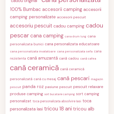
"cadou original"
100% Bumbac
accesorii camping
accesorii
camping personalizate
accesorii pescuit
cadou
accesoriu pescuit
cadou camping
pescar
cana camping
cana
cana drum lung
cana personalizata educatoare
personalizata bunici
cana
cana personalizata invatatoare
cana personalizata sefa
cană amuzantă
cană cadou
rezistenta
cană cafea
cană ceramică
cană ceramică
cană pescari
personalizată
cană cu mesaj
magazin
panda roz
pescuit relaxare
pasiune pescuit
pescuit
produse camping
sort camping
sort bucatarie camping
toca
personalizat
toca personalizata absolvire Iasi
tricou 18 ani
tricou alb
personalizata Iasi