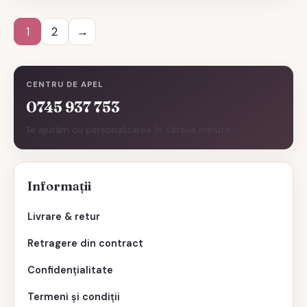
1
2
→
CENTRU DE APEL
0745 937 753
Te ajutăm cu personalizarea în câteva minute.
Informații
Livrare & retur
Retragere din contract
Confidențialitate
Termeni și condiții