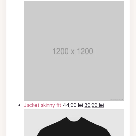
Prețul
Prețul
Jacket skinny fit
44,99
lei
39,99
lei
inițial
curent
a
este:
fost:
39,99 lei.