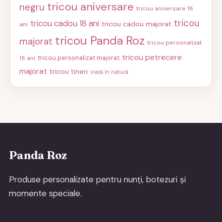
tricou aniversare
negru
tricou aniversare 18
tricou
tricou cadou 18 ani
tricou cadou majorat
ani
tricou Panda Roz
majorat
tricou personalizat
tricou petrecere
tricou personalizat majorat
18 ani
majorat
tricou tineri
viață în natură
Panda Roz
Produse personalizate pentru nunți, botezuri și
momente speciale.