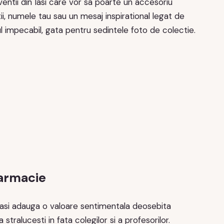
entii din Iasi care vor sa poarte un accesoriu
atii, numele tau sau un mesaj inspirational legat de
ul impecabil, gata pentru sedintele foto de colectie.
farmacie
 Iasi adauga o valoare sentimentala deosebita
ralucesti in fata colegilor si a profesorilor.