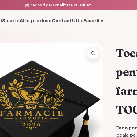
Cadouri personalizate cu suflet
i
Sosete
Alte produse
Contact
Utile
Favorite
Toc
pen
far
TO
Toca per
ideala pe