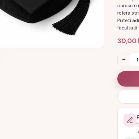
doresc o n
refera str
Puteti ad
facultatii
30,00
Cantitat
−
Toca
personal
Iasi
pentru
facultat
de
farmacie
Î
cod
r
PRZ-