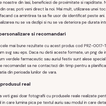
e noastre din Iasi, beneficiezi de proximitate si rapiditate. Nu
din oras; poti veni direct la noi. Mai mult, utilizarea unei toc
acand ca amintirea ta sa fie usor de identificat peste ani. C
lizarea nu se va dezlipi si nu se va deteriora pe durata intre
personalizare si recomandari
 cele mai bune rezultate cu acest produs cod PRZ-0017-T
um svg sau eps. Daca nu detii aceste formate, un png de i
um verdele farmaceutic sau auriul festiv sunt alese specia
ste recomandat sa ne contactezi din timp pentru a planifica 
ia din perioada lunilor de vara.
 produsul real
a veti gasi doar fotografii cu produsele reale realizate pent
in care lumina pica pe textul auriu sau modul in care detalii