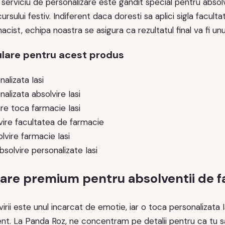
serviciu de personalizare este gandit special pentru absolv
cursului festiv. Indiferent daca doresti sa aplici sigla facult
acist, echipa noastra se asigura ca rezultatul final va fi un
lare pentru acest produs
alizata Iasi
alizata absolvire Iasi
re toca farmacie Iasi
vire facultatea de farmacie
lvire farmacie Iasi
bsolvire personalizate Iasi
zare premium pentru absolventii de 
rii este unul incarcat de emotie, iar o toca personalizata
t. La Panda Roz, ne concentram pe detalii pentru ca tu sa st