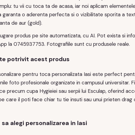
mplu: tu vii cu toca ta de acasa, iar noi aplicam elementele
 garanta o aderenta perfecta si o vizibilitate sporita a text
anta de aur (gold).
ugare produs pe site automatizata, cu AI. Pot exista si infor
pp la 0745937753. Fotografiile sunt cu produsele reale.
te potrivit acest produs
sonalizare pentru toca personalizata Iasi este perfect pentr
nile foto profesionale organizate in campusul universitar. 
ice precum cupa Hygieiei sau serpii lui Esculap, oferind acce
care il poti face chiar tu tie insuti sau unui prieten drag c
sa alegi personalizarea in Iasi