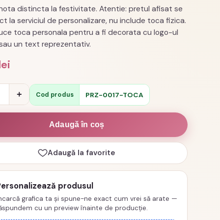
ota distincta la festivitate. Atentie: pretul afisat se
ict la serviciul de personalizare, nu include toca fizica.
uce toca personala pentru a fi decorata cu logo-ul
 sau un text reprezentativ.
lei
e
+
PRZ-0017-TOCA
Cod produs
izata
Adaugă în coș
Adaugă la favorite
ea
Personalizează produsul
,
ncarcă grafica ta și spune-ne exact cum vrei să arate —
ăspundem cu un preview înainte de producție.