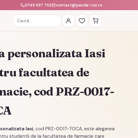
0745 937 753
contact@panda-roz.ro
Caută
produse
a personalizata Iasi
tru facultatea de
macie, cod PRZ-0017-
CA
sonalizata Iasi
, cod PRZ-0017-TOCA, este alegerea
ntru studentii de la facultatea de farmacie care