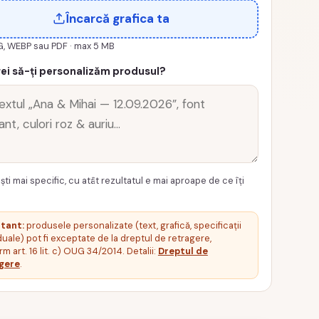
Încarcă grafica ta
G, WEBP sau PDF · max 5 MB
ei să-ți personalizăm produsul?
ști mai specific, cu atât rezultatul e mai aproape de ce îți
tant:
produsele personalizate (text, grafică, specificații
duale) pot fi exceptate de la dreptul de retragere,
m art. 16 lit. c) OUG 34/2014. Detalii:
Dreptul de
gere
.