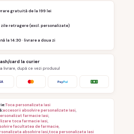
vrare gratuită de la 199 lei
 zile retragere (excl. personalizate)
nă la 14:30 · livrare a doua zi
cash/card la curier
 la livrare, după ce vezi produsul
SA
Pay
Pal
ie
Toca personalizata Iasi
ă
accesorii absolvire personalizate Iasi
,
ersonalizat farmacie Iasi
,
lizare toca farmacie Iasi
,
solvire facultatea de farmacie
,
sonalizata absolvire Iasi
,
toca personalizata Iasi