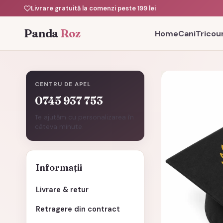
Livrare gratuită la comenzi peste 199 lei
Panda
Roz
Home
Cani
Tricour
CENTRU DE APEL
0745 937 753
Te ajutăm cu personalizarea în
câteva minute.
Informații
Livrare & retur
Retragere din contract