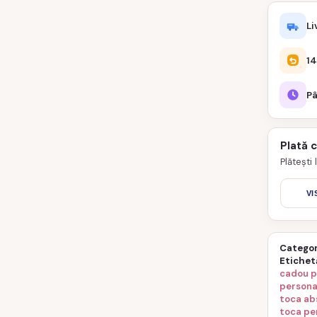
Li
14
Pâ
Plată 
Plătești
VI
Categor
Etichet
cadou p
persona
toca ab
toca per