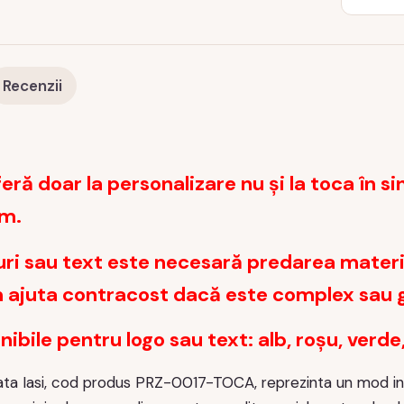
Recenzii
feră doar la personalizare nu și la toca în si
ăm.
uri sau text este necesară predarea materia
m ajuta contracost dacă este complex sau g
nibile pentru logo sau text: alb, roșu, verde
ata Iasi, cod produs PRZ-0017-TOCA, reprezinta un mod ined