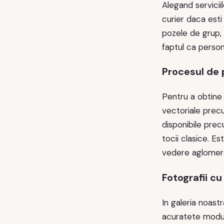
Alegand serviciil
curier daca esti 
pozele de grup, f
faptul ca persona
Procesul de 
Pentru a obtine
vectoriale prec
disponibile prec
tocii clasice. E
vedere aglomerat
Fotografii cu
In galeria noastr
acuratete modul 