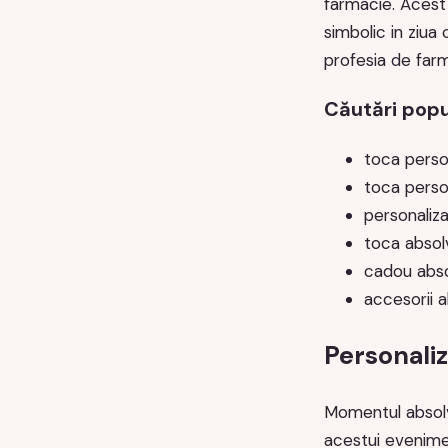
farmacie. Acest 
simbolic in ziua 
profesia de farm
Căutări popu
toca person
toca person
personaliza
toca absol
cadou abso
accesorii a
Personali
Momentul absolvi
acestui evenimen