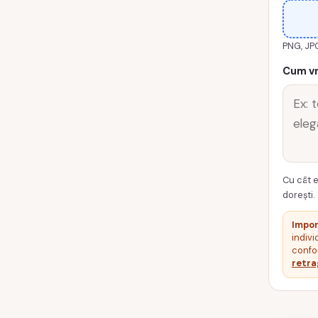
0017-
TOCA
PNG, JP
Cum vr
Cu cât e
dorești.
Impor
indivi
confor
retra