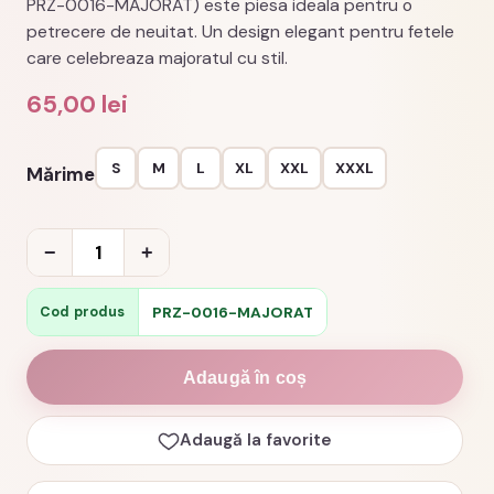
PRZ-0016-MAJORAT) este piesa ideala pentru o
petrecere de neuitat. Un design elegant pentru fetele
care celebreaza majoratul cu stil.
65,00
lei
S
M
L
XL
XXL
XXXL
Mărime
Cantitate
−
+
Tricou
majorat
PRZ-0016-MAJORAT
Cod produs
champagne
mood
Adaugă în coș
18
ani
Adaugă la favorite
cod
PRZ-