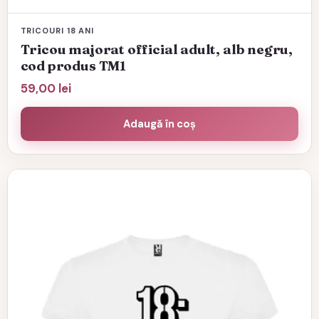
TRICOURI 18 ANI
Tricou majorat official adult, alb negru,
cod produs TM1
59,00
lei
Adaugă în coș
Acest
produs
are
mai
multe
variații.
Opțiunile
pot