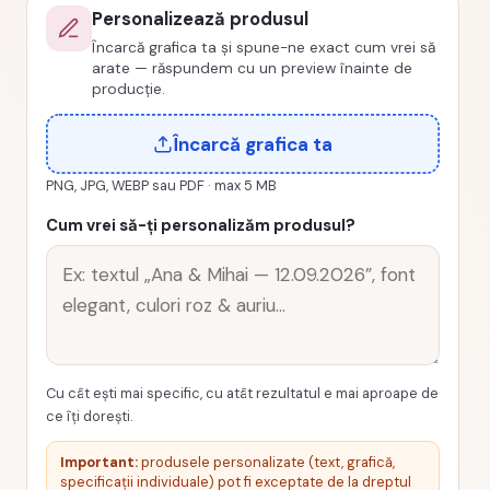
Personalizează produsul
0016-
Încarcă grafica ta și spune-ne exact cum vrei să
MAJORAT
arate — răspundem cu un preview înainte de
producție.
Încarcă grafica ta
PNG, JPG, WEBP sau PDF · max 5 MB
Cum vrei să-ți personalizăm produsul?
Cu cât ești mai specific, cu atât rezultatul e mai aproape de
ce îți dorești.
Important:
produsele personalizate (text, grafică,
specificații individuale) pot fi exceptate de la dreptul