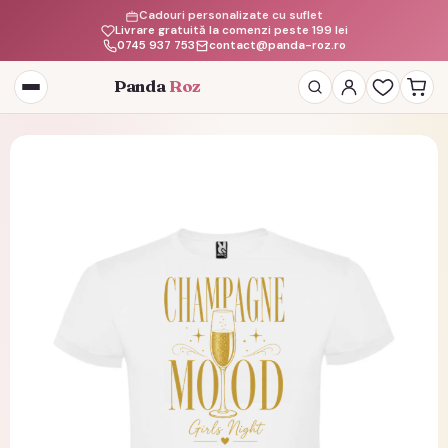
Cadouri personalizate cu suflet
Livrare gratuită la comenzi peste 199 lei
0745 937 753
contact@panda-roz.ro
Panda
Roz
Deschide
meniul