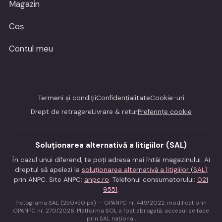
Magazin
Coș
Contul meu
Termeni și condiții
Confidențialitate
Cookie-uri
Drept de retragere
Livrare & retur
Preferințe cookie
Soluționarea alternativă a litigiilor (SAL)
În cazul unui diferend, te poți adresa mai întâi magazinului. Ai
dreptul să apelezi la
soluționarea alternativă a litigiilor (SAL)
prin ANPC. Site ANPC:
anpc.ro
. Telefonul consumatorului:
021
9551
.
Pictograma SAL (250×50 px) — OPANPC nr. 449/2022, modificat prin
OPANPC nr. 270/2026. Platforma SOL a fost abrogată; accesul se face
prin SAL național.