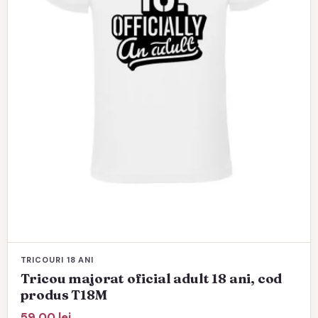
fi
alese
în
pagina
produsului.
TRICOURI 18 ANI
Tricou majorat oficial adult 18 ani, cod
produs T18M
59,00
lei