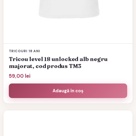
TRICOURI 18 ANI
Tricou level 18 unlocked alb negru
majorat, cod produs TM3
59,00
lei
Adaugă în coș
Acest
produs
are