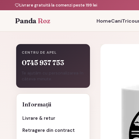
Livrare gratuită la comenzi peste 199 lei
Panda
Roz
Home
Cani
Tricour
CENTRU DE APEL
0745 937 753
Te ajutăm cu personalizarea în
câteva minute.
Informații
Livrare & retur
Retragere din contract