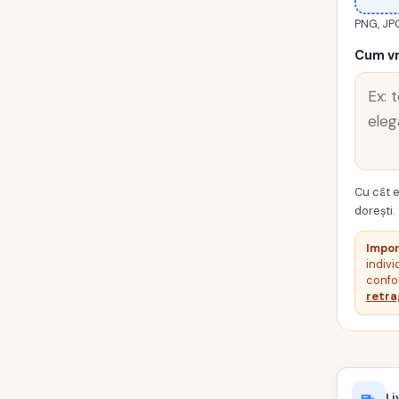
PNG, JP
Cum vr
Cu cât e
dorești.
Impor
indivi
confor
retra
Li