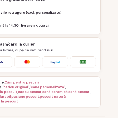
 zile retragere (excl. personalizate)
nă la 14:30 · livrare a doua zi
cash/card la curier
 la livrare, după ce vezi produsul
SA
Pay
Pal
ie
Căni pentru pescari
ă
"cadou original"
,
"cana personalizata"
,
iu pescuit
,
cadou pescar
,
cană ceramică
,
cană pescari
,
durabil
,
pasiune pescuit
,
pescuit natură
,
 la pescuit