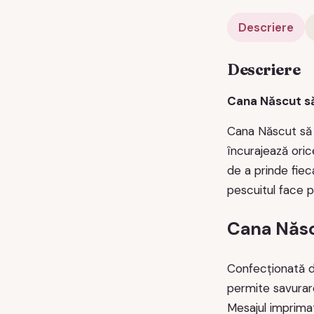
Descriere
Descriere
Cana Născut s
Cana Născut să 
încurajează oric
de a prinde fiec
pescuitul face pa
Cana Născ
Confecționată di
permite savurar
Mesajul imprimat