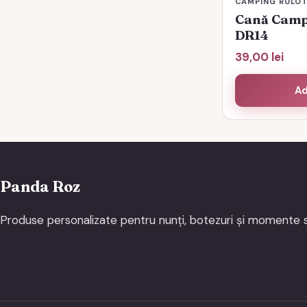
CAMPING RULOT
Cană Camp 
DR14
39,00
lei
Ad
Panda Roz
Produse personalizate pentru nunți, botezuri și momente s