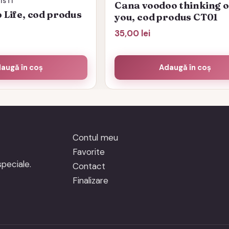
ISTI
Cana voodoo thinking o
Life, cod produs
you, cod produs CT01
35,00
lei
augă în coș
Adaugă în coș
Contul meu
Favorite
peciale.
Contact
Finalizare