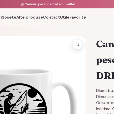
Cadouri personalizate cu suflet
i
Sosete
Alte produse
Contact
Utile
Favorite
Can
pes
DR
Diametru:
Dimensiun
Greutate
Inaltime: