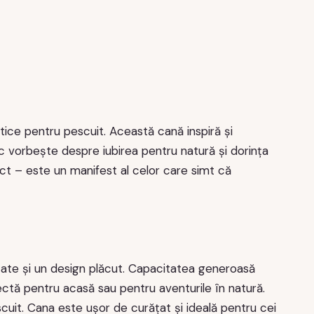
ice pentru pescuit. Această cană inspiră și
c vorbește despre iubirea pentru natură și dorința
ect – este un manifest al celor care simt că
itate și un design plăcut. Capacitatea generoasă
ctă pentru acasă sau pentru aventurile în natură.
cuit. Cana este ușor de curățat și ideală pentru cei