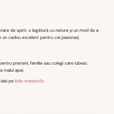
tare de spirit, o legătură cu natura și un mod de a
 un cadou excelent pentru cei pasionați.
ntru prieteni, familie sau colegi care iubesc
a malul apei.
e idei pe
kids-mania.info
.