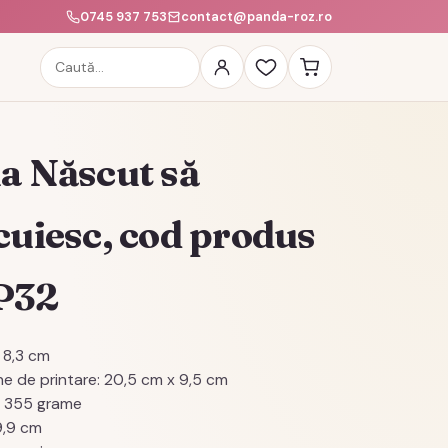
0745 937 753
contact@panda-roz.ro
Caută
produse
a Născut să
cuiesc, cod produs
P32
 8,3 cm
e de printare: 20,5 cm x 9,5 cm
: 355 grame
 9,9 cm