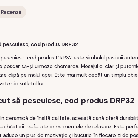
Recenzii
ă pescuiesc, cod produs DRP32
pescuiesc, cod produs DRP32 este simbolul pasiunii autent
e pescar să-și urmeze chemarea. Mesajul ei clar și puterni
are clipă pe malul apei. Este mai mult decât un simplu obi
rte din sufletul lor.
ut să pescuiesc, cod produs DRP32
n ceramică de înaltă calitate, această cană oferă durabil
ea băuturii preferate în momentele de relaxare. Este perfe
 aduce un plus de motivație și bucurie în fiecare zi de pes