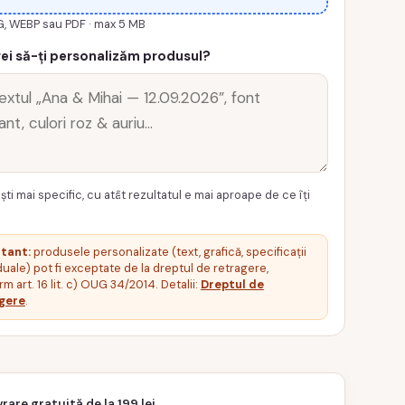
G, WEBP sau PDF · max 5 MB
ei să-ți personalizăm produsul?
ști mai specific, cu atât rezultatul e mai aproape de ce îți
tant:
produsele personalizate (text, grafică, specificații
duale) pot fi exceptate de la dreptul de retragere,
m art. 16 lit. c) OUG 34/2014. Detalii:
Dreptul de
gere
.
vrare gratuită de la 199 lei