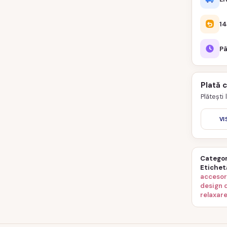
14
Pâ
Plată 
Plătești
VI
Categor
Etichet
accesor
design 
relaxare