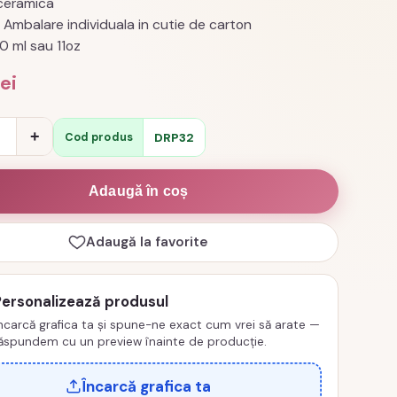
 ceramica
: Ambalare individuala in cutie de carton
0 ml sau 11oz
lei
e
+
DRP32
Cod produs
Adaugă în coș
c,
Adaugă la favorite
Personalizează produsul
ncarcă grafica ta și spune-ne exact cum vrei să arate —
ăspundem cu un preview înainte de producție.
Încarcă grafica ta