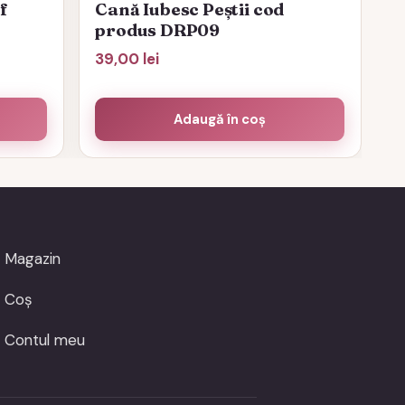
f
Cană Iubesc Peștii cod
produs DRP09
39,00
lei
Adaugă în coș
Magazin
Coș
Contul meu