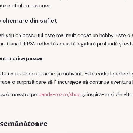
ine utilul cu pasiunea.
o chemare din suflet
ri știu că pescuitul este mai mult decât un hobby. Este o s
ian. Cana DRP32 reflectă această legătură profundă și este
entru orice pescar
e un accesoriu practic și motivant. Este cadoul perfect pe
i face o surpriză care să îi încurajeze să continue aventura l
usele noastre pe
panda-roz.ro/shop
și inspiră-te și din alt
asemănătoare