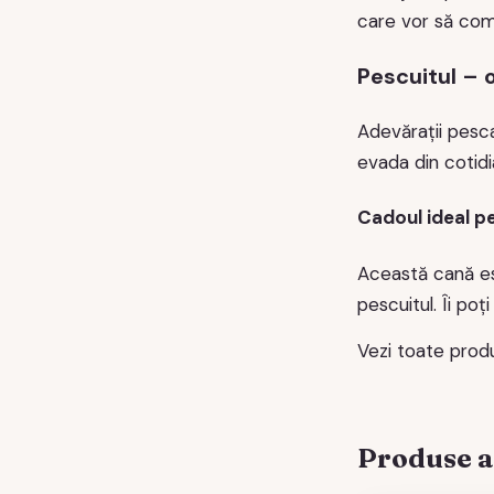
care vor să comb
Pescuitul – 
Adevărații pesca
evada din cotid
Cadoul ideal p
Această cană est
pescuitul. Îi poț
Vezi toate prod
Produse 