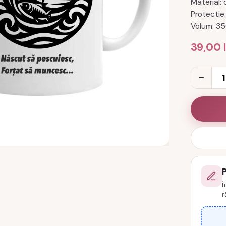
Material:
Protectie
Volum: 35
39,00
Cantitat
−
Cana
Născut
să
pescuies
cod
produs
DRP32
Î
r