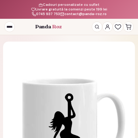
Cadouri personalizate cu suflet
Livrare gratuită la comenzi peste 199 lei
0745 937 753
contact@panda-roz.ro
Panda
Roz
Deschide
meniul