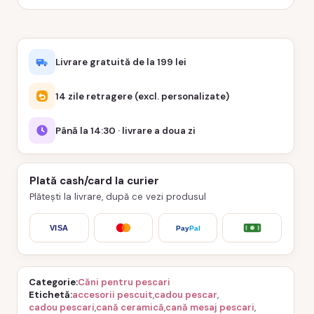
Livrare gratuită de la 199 lei
14 zile retragere (excl. personalizate)
Până la 14:30 · livrare a doua zi
Plată cash/card la curier
Plătești la livrare, după ce vezi produsul
VISA
Pay
Pal
Categorie
Căni pentru pescari
Etichetă
accesorii pescuit
,
cadou pescar
,
cadou pescari
,
cană ceramică
,
cană mesaj pescari
,