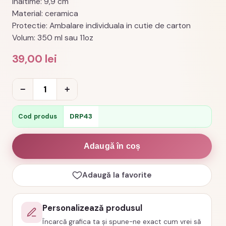
Inaltime: 9,9 cm
Material: ceramica
Protectie: Ambalare individuala in cutie de carton
Volum: 350 ml sau 11oz
39,00
lei
Cantitate
−
+
Cana
cu
DRP43
Cod produs
fir
întins
Adaugă în coș
cod
produs
Adaugă la favorite
DRP43
Personalizează produsul
Încarcă grafica ta și spune-ne exact cum vrei să