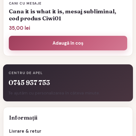
CANI CU MESAJE
Cana it is what it is, mesaj subliminal,
cod produs Ciwi01
35,00
lei
Adaugă în coș
CENTRU DE APEL
0745 937 753
Te ajutăm cu personalizarea în câteva minute.
Informații
Livrare & retur