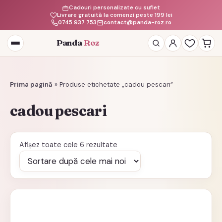
Cadouri personalizate cu suflet
Livrare gratuită la comenzi peste 199 lei
0745 937 753
contact@panda-roz.ro
Panda
Roz
Deschide
meniul
Prima pagină
»
Produse etichetate „cadou pescari”
cadou pescari
Sortat
Afișez toate cele 6 rezultate
după
cele
mai
recente