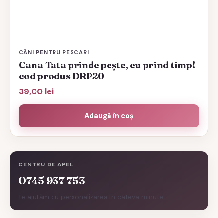
CĂNI PENTRU PESCARI
Cana Tata prinde pește, eu prind timp!
cod produs DRP20
39,00
lei
Adaugă în coș
CENTRU DE APEL
0745 937 753
Te ajutăm cu personalizarea în câteva minute.