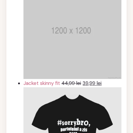
Prețul
Prețul
Jacket skinny fit
44,99
lei
39,99
lei
inițial
curent
a
este:
fost:
39,99 lei.
44,99 lei.