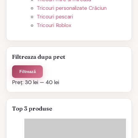
Tricouri personalizate Crăciun
Tricouri pescari
Tricouri Roblox
Filtreaza dupa pret
Preț
Preț
Filtrează
minim
maxim
Preț:
30 lei
—
40 lei
Top 3 produse