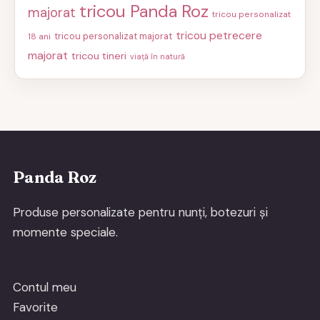
tricou Panda Roz
majorat
tricou personalizat
tricou petrecere
tricou personalizat majorat
18 ani
majorat
tricou tineri
viață în natură
Panda Roz
Produse personalizate pentru nunți, botezuri și
momente speciale.
Contul meu
Favorite