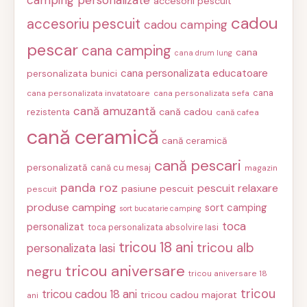
camping personalizate
accesorii pescuit
cadou
accesoriu pescuit
cadou camping
pescar
cana camping
cana
cana drum lung
cana personalizata educatoare
personalizata bunici
cana
cana personalizata invatatoare
cana personalizata sefa
cană amuzantă
cană cadou
rezistenta
cană cafea
cană ceramică
cană ceramică
cană pescari
personalizată
cană cu mesaj
magazin
panda roz
pescuit relaxare
pasiune pescuit
pescuit
produse camping
sort camping
sort bucatarie camping
toca
personalizat
toca personalizata absolvire Iasi
tricou 18 ani
tricou alb
personalizata Iasi
tricou aniversare
negru
tricou aniversare 18
tricou
tricou cadou 18 ani
tricou cadou majorat
ani