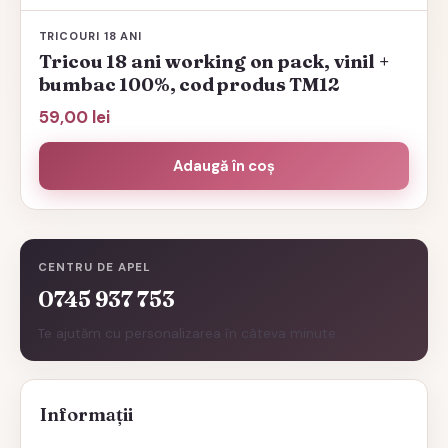
TRICOURI 18 ANI
Tricou 18 ani working on pack, vinil +
bumbac 100%, cod produs TM12
59,00
lei
Adaugă în coș
CENTRU DE APEL
0745 937 753
Te ajutăm cu personalizarea în câteva minute.
Informații