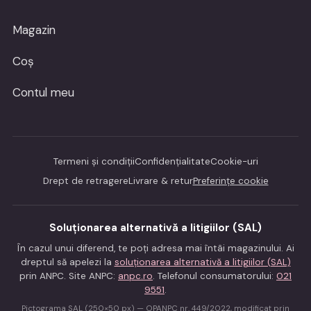
Magazin
Coș
Contul meu
Termeni și condiții
Confidențialitate
Cookie-uri
Drept de retragere
Livrare & retur
Preferințe cookie
Soluționarea alternativă a litigiilor (SAL)
În cazul unui diferend, te poți adresa mai întâi magazinului. Ai
dreptul să apelezi la
soluționarea alternativă a litigiilor (SAL)
prin ANPC. Site ANPC:
anpc.ro
. Telefonul consumatorului:
021
9551
.
Pictograma SAL (250×50 px) — OPANPC nr. 449/2022, modificat prin