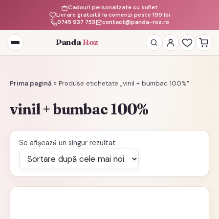
Cadouri personalizate cu suflet
Livrare gratuită la comenzi peste 199 lei
0745 937 753
contact@panda-roz.ro
Panda
Roz
Deschide
meniul
Prima pagină
»
Produse etichetate „vinil + bumbac 100%”
vinil + bumbac 100%
Se afișează un singur rezultat
Acest
produs