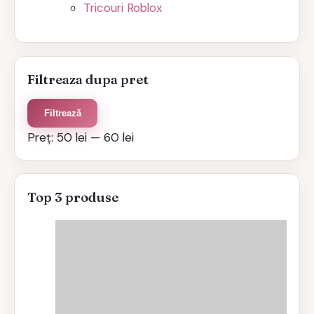
Tricouri Roblox
Filtreaza dupa pret
Preț
Preț
Filtrează
minim
maxim
Preț:
50 lei
—
60 lei
Top 3 produse