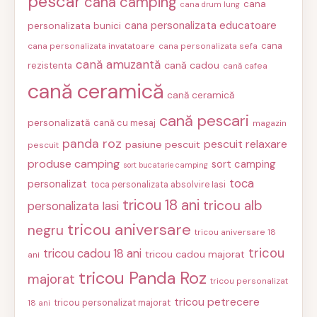
pescar
cana camping
cana
cana drum lung
cana personalizata educatoare
personalizata bunici
cana
cana personalizata invatatoare
cana personalizata sefa
cană amuzantă
cană cadou
rezistenta
cană cafea
cană ceramică
cană ceramică
cană pescari
personalizată
cană cu mesaj
magazin
panda roz
pescuit relaxare
pasiune pescuit
pescuit
produse camping
sort camping
sort bucatarie camping
toca
personalizat
toca personalizata absolvire Iasi
tricou 18 ani
tricou alb
personalizata Iasi
tricou aniversare
negru
tricou aniversare 18
tricou
tricou cadou 18 ani
tricou cadou majorat
ani
tricou Panda Roz
majorat
tricou personalizat
tricou petrecere
tricou personalizat majorat
18 ani