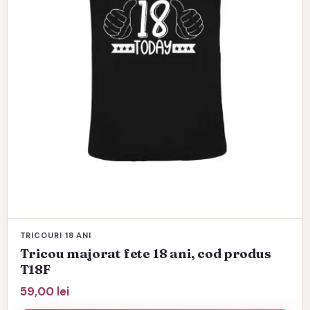
fi
alese
în
pagina
produsului.
TRICOURI 18 ANI
Tricou majorat fete 18 ani, cod produs
T18F
59,00
lei