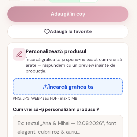
Tricou
18
Adaugă în coș
ani
working
Adaugă la favorite
on
pack,
vinil
Personalizează produsul
+
Încarcă grafica ta și spune-ne exact cum vrei să
arate — răspundem cu un preview înainte de
bumbac
producție.
100%,
cod
Încarcă grafica ta
produs
PNG, JPG, WEBP sau PDF · max 5 MB
TM12
Cum vrei să-ți personalizăm produsul?