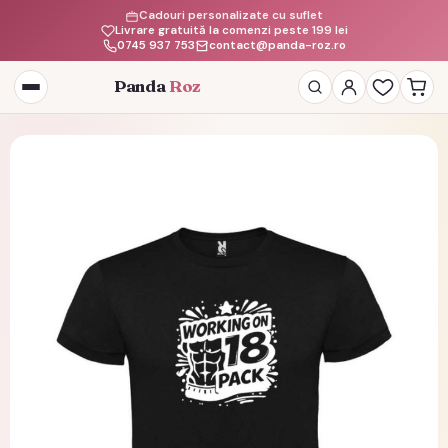
Cadouri personalizate cu suflet
Livrare gratuită la comenzi peste 199 lei
0745 937 753
contact@panda-roz.ro
Panda
Roz
Deschide
meniul