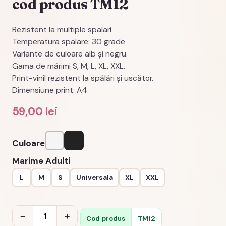
cod produs TM12
Rezistent la multiple spalari
Temperatura spalare: 30 grade
Variante de culoare alb şi negru.
Gama de mărimi S, M, L, XL, XXL.
Print-vinil rezistent la spălări şi uscător.
Dimensiune print: A4
59,00
lei
Culoare
Alb
Negru
Marime Adulti
L
M
S
Universala
XL
XXL
Cantitate
−
+
TM12
Cod produs