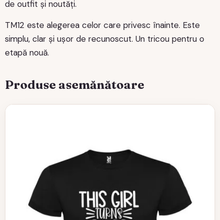
de outfit și noutăți.
TM12 este alegerea celor care privesc înainte. Este
simplu, clar și ușor de recunoscut. Un tricou pentru o
etapă nouă.
Produse asemănătoare
Acest
produs
are
mai
multe
variații.
Opțiunile
pot