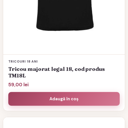
TRICOURI 18 ANI
Tricou majorat legal 18, cod produs
TM18L
59,00
lei
Adaugă în coș
Acest