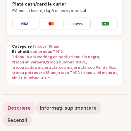
Plată cash/card la curier
Plătești la livrare, după ce vezi produsul
VISA
Pay
Pal
Categorie
Tricouri 18 ani
Etichetă
cod produs TM12
,
Tricou 18 ani working on pack
,
tricou alb negru
,
tricou aniversare
,
tricou bumbac 100%
,
tricou cadou majorat
,
tricou majorat
,
tricou Panda Roz
,
tricou petrecere 18 ani
,
tricou TM12
,
tricou vinil majorat
,
vinil + bumbac 100%
Descriere
Informații suplimentare
Recenzii