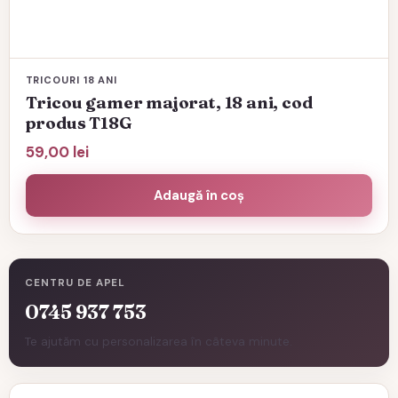
TRICOURI 18 ANI
Tricou gamer majorat, 18 ani, cod
produs T18G
59,00
lei
Adaugă în coș
CENTRU DE APEL
0745 937 753
Te ajutăm cu personalizarea în câteva minute.