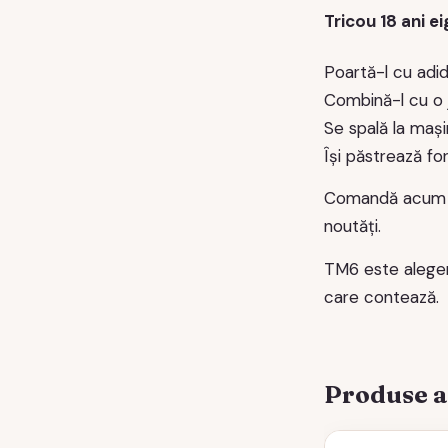
Tricou 18 ani e
Poartă-l cu adid
Combină-l cu o j
Se spală la mași
Își păstrează for
Comandă acum
noutăți.
TM6 este aleger
care contează.
Produse 
Acest