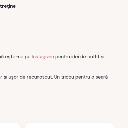
treține
rmărește-ne pe
Instagram
pentru idei de outfit și
 și ușor de recunoscut. Un tricou pentru o seară
Acest