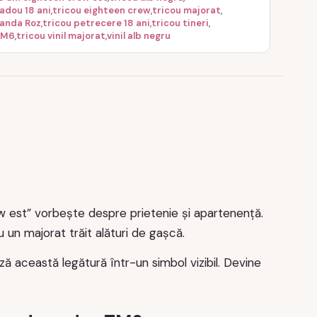
cadou 18 ani
,
tricou eighteen crew
,
tricou majorat
,
Panda Roz
,
tricou petrecere 18 ani
,
tricou tineri
,
TM6
,
tricou vinil majorat
,
vinil alb negru
w est” vorbește despre prietenie și apartenență.
u un majorat trăit alături de gașcă.
ă această legătură într-un simbol vizibil. Devine