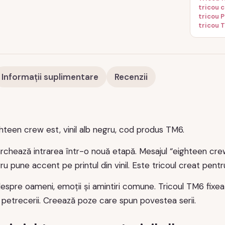
tricou 
tricou 
tricou 
Informații suplimentare
Recenzii
ghteen crew est, vinil alb negru, cod produs TM6.
rchează intrarea într-o nouă etapă. Mesajul “eighteen cre
ru pune accent pe printul din vinil. Este tricoul creat pentr
espre oameni, emoții și amintiri comune. Tricoul TM6 fixeaz
 petrecerii. Creează poze care spun povestea serii.