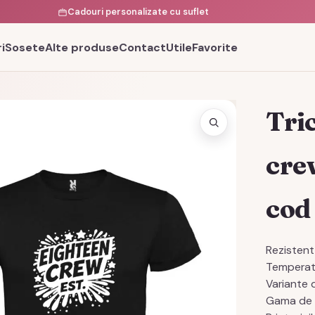
Cadouri personalizate cu suflet
i
Sosete
Alte produse
Contact
Utile
Favorite
Tri
crew
cod
Rezistent 
Temperat
Variante d
Gama de m