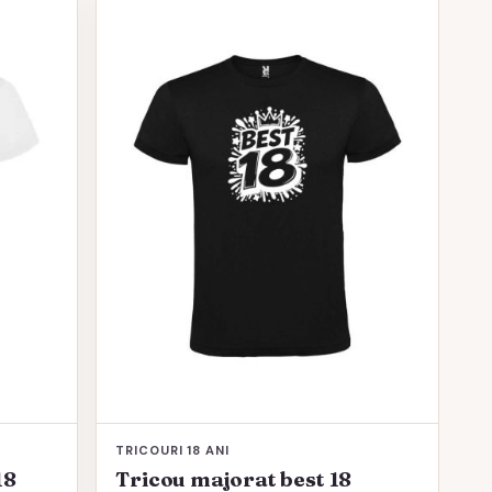
produs
are
mai
multe
variații.
Opțiunile
pot
fi
alese
în
pagina
produsului.
TRICOURI 18 ANI
18
Tricou majorat best 18