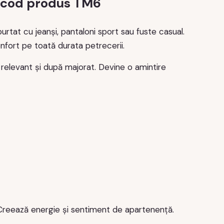
u, cod produs TM6
rtat cu jeanși, pantaloni sport sau fuste casual.
onfort pe toată durata petrecerii.
e relevant și după majorat. Devine o amintire
. Creează energie și sentiment de apartenență.