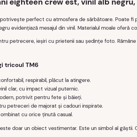
ani eighteen crew est, vinil alb negr
potrivește perfect cu atmosfera de sărbătoare. Poate fi pu
egru evidențiază mesajul din vinil. Materialul moale oferă c
ntru petrecere, ieșiri cu prietenii sau ședințe foto. Rămân
gi tricoul TM6
onfortabil, respirabil, plăcut la atingere.
vinil clar, cu impact vizual puternic.
dern, potrivit pentru fete și băieți.
tru petreceri de majorat și cadouri inspirate.
combinat cu orice ținută casual.
este doar un obiect vestimentar. Este un simbol al găștii