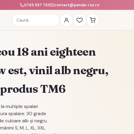
0745 937 753
contact@panda-roz.ro
Caută
produse
cou 18 ani eighteen
 est, vinil alb negru,
 produs TM6
la multiple spalari
ura spalare: 30 grade
e culoare alb şi negru.
ărimi S, M, L, XL, XXL.