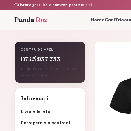
Livrare gratuită la comenzi peste 199 lei
Panda
Roz
Home
Cani
Tricour
CENTRU DE APEL
0745 937 753
Te ajutăm cu personalizarea în
câteva minute.
Informații
Livrare & retur
Retragere din contract