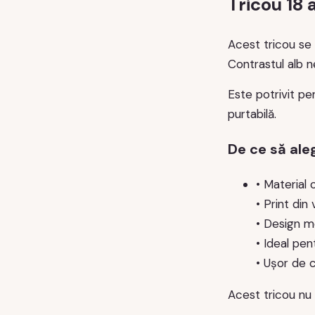
Tricou 18 
Acest tricou se 
Contrastul alb n
Este potrivit pe
purtabilă.
De ce să ale
• Material c
• Print din 
• Design mo
• Ideal pen
• Ușor de 
Acest tricou nu 