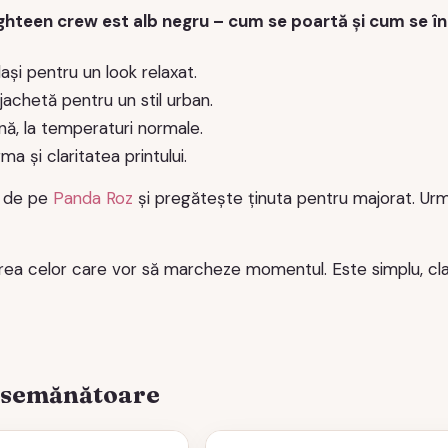
ighteen crew est alb negru – cum se poartă și cum se în
ași pentru un look relaxat.
achetă pentru un stil urban.
nă, la temperaturi normale.
ma și claritatea printului.
 de pe
Panda Roz
și pregătește ținuta pentru majorat. U
ea celor care vor să marcheze momentul. Este simplu, clar
asemănătoare
Acest