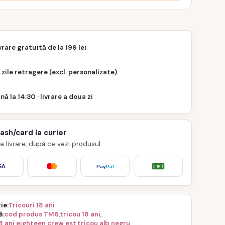
vrare gratuită de la 199 lei
 zile retragere (excl. personalizate)
nă la 14:30 · livrare a doua zi
cash/card la curier
 la livrare, după ce vezi produsul
SA
Pay
Pal
ie
Tricouri 18 ani
ă
cod produs TM6
,
tricou 18 ani
,
18 ani eighteen crew est
,
tricou alb negru
,