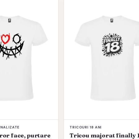
produs
are
mai
multe
variații.
Opțiunile
pot
fi
alese
în
pagina
produsului.
ONALIZATE
TRICOURI 18 ANI
ror face, purtare
Tricou majorat finally 