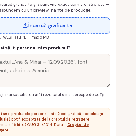
ncarcă grafica ta și spune-ne exact cum vrei să arate —
ăspundem cu un preview înainte de producție.
Încarcă grafica ta
G, WEBP sau PDF · max 5 MB
ei să-ți personalizăm produsul?
ști mai specific, cu atât rezultatul e mai aproape de ce îți
tant:
produsele personalizate (text, grafică, specificații
duale) pot fi exceptate de la dreptul de retragere,
m art. 16 lit. c) OUG 34/2014. Detalii:
Dreptul de
gere
.