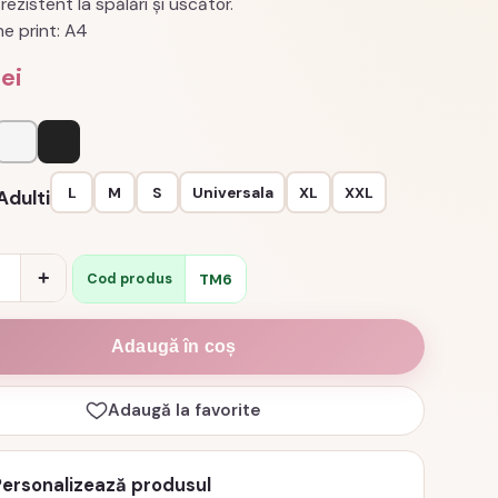
l rezistent la spălări şi uscător.
e print: A4
lei
Alb
Negru
L
M
S
Universala
XL
XXL
Adulti
e
+
TM6
Cod produs
Adaugă în coș
Adaugă la favorite
Personalizează produsul