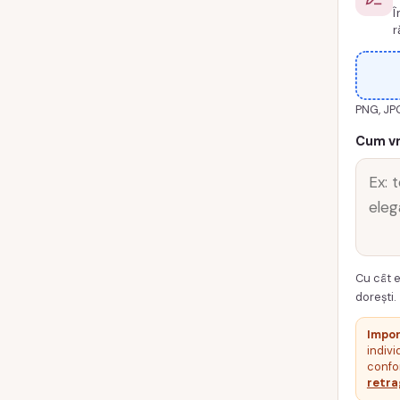
Î
alb
r
negru,
cod
produs
PNG, JP
TM6
Cum vr
Cu cât e
dorești.
Impor
indivi
confor
retra