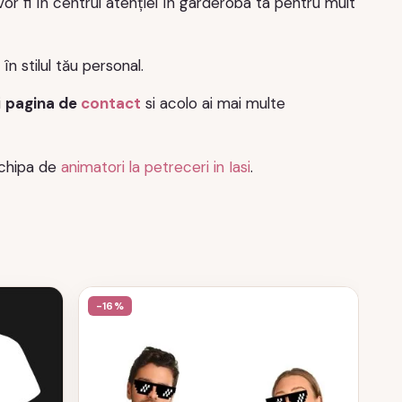
or fi în centrul atenției în garderoba ta pentru mult
n stilul tău personal.
i
pagina de
contact
si acolo ai mai multe
echipa de
animatori la petreceri in Iasi
.
-16%