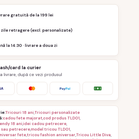
vrare gratuită de la 199 lei
 zile retragere (excl. personalizate)
nă la 14:30 · livrare a doua zi
cash/card la curier
 la livrare, după ce vezi produsul
SA
Pay
Pal
ie
Tricouri 18 ani
,
Tricouri personalizate
ă
cadou fete majorat
,
cod produs TLD01
,
rendy 18 ani
,
idei cadou petrecere
,
 sau petrecere
,
model tricou TLD01
,
niversar fete
,
tricou fashion aniversar
,
Tricou Little Diva
,