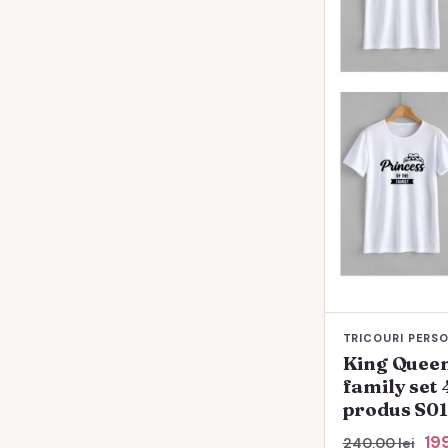
TRICOURI PERS
King Queen
family set 
produs S01
Pre
19
240,00
lei