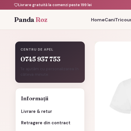
Livrare gratuită la comenzi peste 199 lei
Panda
Roz
Home
Cani
Tricour
CENTRU DE APEL
0745 937 753
Te ajutăm cu personalizarea în
câteva minute.
Informații
Livrare & retur
Retragere din contract