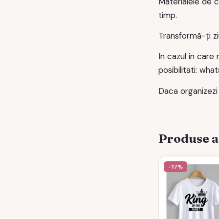
Materialele de c
timp.
Transformă-ți zi
In cazul in care
posibilitati: wh
Daca organizezi
Produse 
-17%