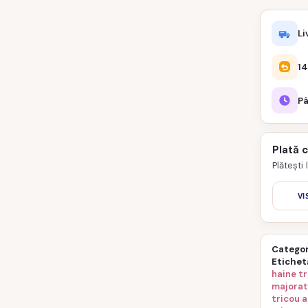
Li
14
Pâ
Plată 
Plătești
VI
Categor
Etichet
haine t
majorat
tricou a