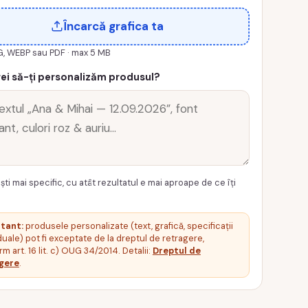
Încarcă grafica ta
G, WEBP sau PDF · max 5 MB
ei să-ți personalizăm produsul?
ști mai specific, cu atât rezultatul e mai aproape de ce îți
tant:
produsele personalizate (text, grafică, specificații
duale) pot fi exceptate de la dreptul de retragere,
m art. 16 lit. c) OUG 34/2014. Detalii:
Dreptul de
gere
.