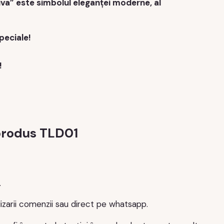
Diva” este simbolul eleganței moderne, al
peciale!
!
 produs TLD01
.
alizarii comenzii sau direct pe whatsapp.