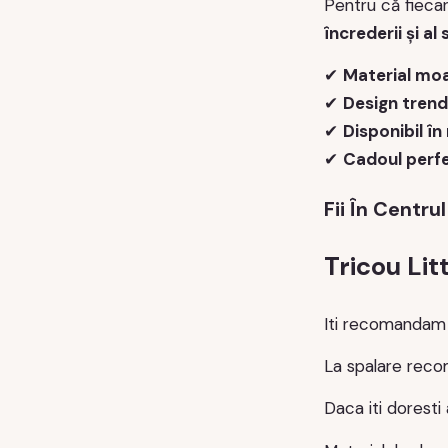
Pentru că fieca
încrederii și al s
✔
Material moa
✔
Design trend
✔
Disponibil în
✔
Cadoul perfe
Fii În Centrul
Tricou Lit
Iti recomandam sa
La spalare reco
Daca iti doresti 