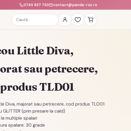
0745 937 753
contact@panda-roz.ro
Caută
produse
ou Little Diva,
orat sau petrecere,
 produs TLD01
ttle Diva, majorat sau petrecere, cod produs TLD01
au GLITTER (prin presare la cald)
la multiple spalari
ura spalare: 30 grade