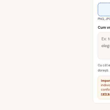
TLD01
PNG, JP
Cum vr
Cu cât e
dorești.
Impor
indivi
confor
retra