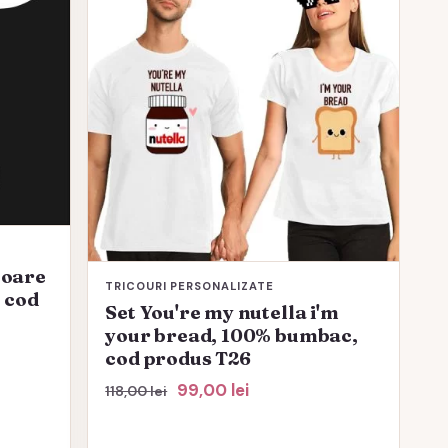
toare
TRICOURI PERSONALIZATE
 cod
Set You're my nutella i'm
your bread, 100% bumbac,
cod produs T26
Prețul
Prețul
99,00
lei
118,00
lei
inițial
curent
a
este: