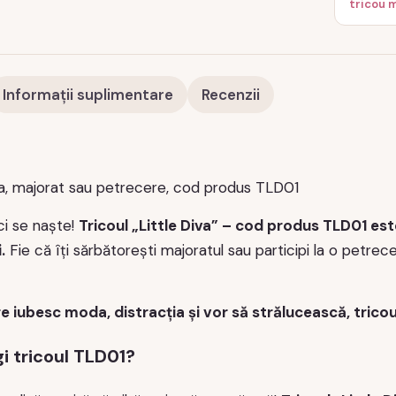
tricou 
Informații suplimentare
Recenzii
iva, majorat sau petrecere, cod produs TLD01
ci se naște!
Tricoul „Little Diva” – cod produs TLD01 est
.
Fie că îți sărbătorești majoratul sau participi la o petrec
e iubesc moda, distracția și vor să strălucească, trico
gi tricoul TLD01?