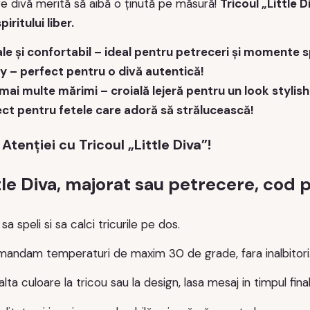
re divă merită să aibă o ținută pe măsură!
Tricoul „Little 
piritului liber.
le și confortabil – ideal pentru petreceri și momente s
y – perfect pentru o divă autentică!
 mai multe mărimi – croială lejeră pentru un look stylish
ct pentru fetele care adoră să strălucească!
 Atenției cu Tricoul „Little Diva”!
tle Diva, majorat sau petrecere, cod
 speli si sa calci tricurile pe dos.
mandam temperaturi de maxim 30 de grade, fara inalbitori
alta culoare la tricou sau la design, lasa mesaj in timpul fin