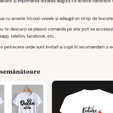
alitate și imprimarea durabilă asigură că aceste hanorace v
ua cu aceste tricouri vesele și adaugă un strop de bucurie î
 nu te descurci sa plasezi comanda pe site poti sa accesez
atsapp, telefon, facebook, etc…
 o petrecere unde sunt invitati si copii iti recomandam o 
asemănătoare
Acest
produs
are
mai
multe