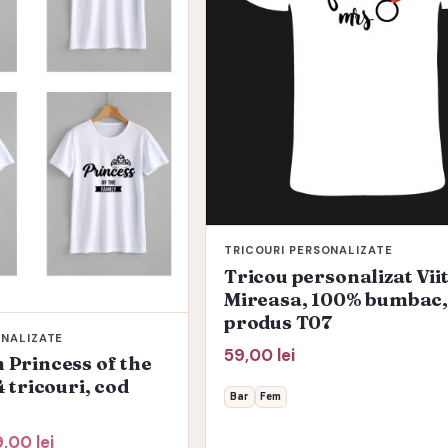
variații.
Opțiunile
pot
fi
alese
în
pagina
produsului.
TRICOURI PERSONALIZATE
Tricou personalizat Vii
Mireasa, 100% bumbac,
produs T07
ONALIZATE
59,00
lei
 Princess of the
4 tricouri, cod
Bar
Fem
țul
Prețul
9,00
lei