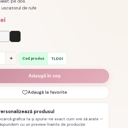
alat: pe dos
a uscatorul de rufe
lei
Alb
Negru
e
+
TLD01
Cod produs
Adaugă în coș
Adaugă la favorite
e,
Personalizează produsul
ncarcă grafica ta și spune-ne exact cum vrei să arate —
ăspundem cu un preview înainte de producție.