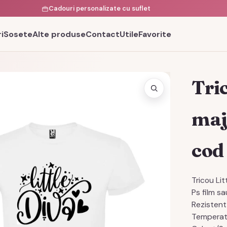
Cadouri personalizate cu suflet
i
Sosete
Alte produse
Contact
Utile
Favorite
Tric
maj
cod
Tricou Li
Ps film s
Rezistent 
Temperat