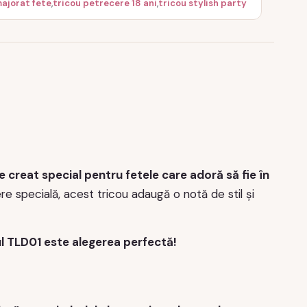
majorat fete
,
tricou petrecere 18 ani
,
tricou stylish party
e creat special pentru fetele care adoră să fie în
ere specială, acest tricou adaugă o notă de stil și
ul TLD01 este alegerea perfectă!