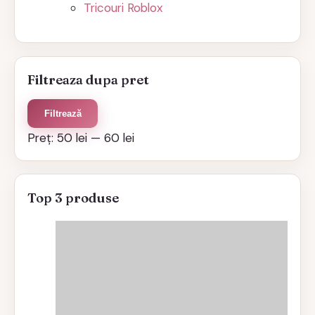
Tricouri Roblox
Filtreaza dupa pret
Preț
Preț
Filtrează
minim
maxim
Preț:
50 lei
—
60 lei
Top 3 produse