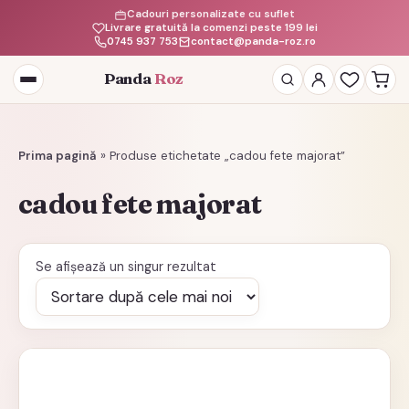
Cadouri personalizate cu suflet
Livrare gratuită la comenzi peste 199 lei
0745 937 753
contact@panda-roz.ro
Panda
Roz
Deschide
meniul
Prima pagină
»
Produse etichetate „cadou fete majorat”
cadou fete majorat
Se afișează un singur rezultat
Acest
produs