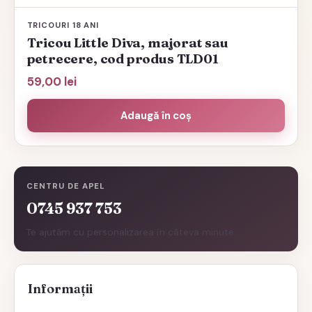
TRICOURI 18 ANI
Tricou Little Diva, majorat sau
petrecere, cod produs TLD01
59,00
lei
Adaugă în coș
CENTRU DE APEL
0745 937 753
Te ajutăm cu personalizarea în câteva minute.
Informații