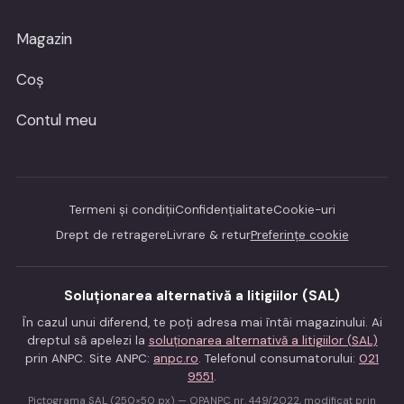
Magazin
Coș
Contul meu
Termeni și condiții
Confidențialitate
Cookie-uri
Drept de retragere
Livrare & retur
Preferințe cookie
Soluționarea alternativă a litigiilor (SAL)
În cazul unui diferend, te poți adresa mai întâi magazinului. Ai
dreptul să apelezi la
soluționarea alternativă a litigiilor (SAL)
prin ANPC. Site ANPC:
anpc.ro
. Telefonul consumatorului:
021
9551
.
Pictograma SAL (250×50 px) — OPANPC nr. 449/2022, modificat prin