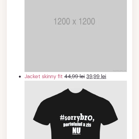
Prețul
Prețul
Jacket skinny fit
44,99
lei
39,99
lei
inițial
curent
a
este:
fost:
39,99 lei.
44,99 lei.