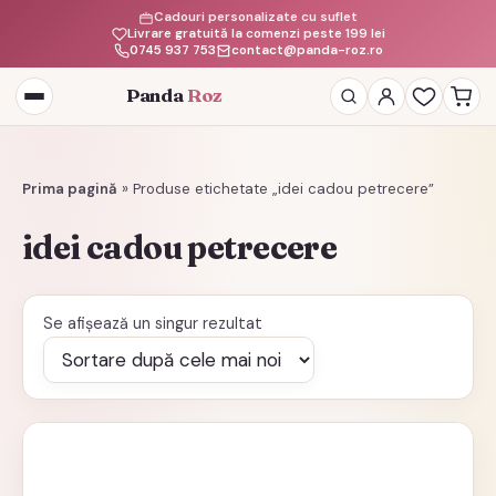
Cadouri personalizate cu suflet
Livrare gratuită la comenzi peste 199 lei
0745 937 753
contact@panda-roz.ro
Panda
Roz
Deschide
meniul
Prima pagină
»
Produse etichetate „idei cadou petrecere”
idei cadou petrecere
Se afișează un singur rezultat
Acest
produs