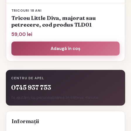
TRICOURI 18 ANI
Tricou Little Diva, majorat sau
petrecere, cod produs TLD01
59,00
lei
Adaugă în coș
CENTRU DE APEL
0745 937 753
Te ajutăm cu personalizarea în câteva minute.
Informații