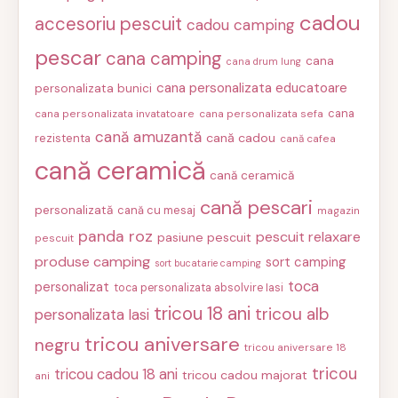
cadou
accesoriu pescuit
cadou camping
pescar
cana camping
cana
cana drum lung
cana personalizata educatoare
personalizata bunici
cana
cana personalizata invatatoare
cana personalizata sefa
cană amuzantă
cană cadou
rezistenta
cană cafea
cană ceramică
cană ceramică
cană pescari
personalizată
cană cu mesaj
magazin
panda roz
pescuit relaxare
pasiune pescuit
pescuit
produse camping
sort camping
sort bucatarie camping
toca
personalizat
toca personalizata absolvire Iasi
tricou 18 ani
tricou alb
personalizata Iasi
tricou aniversare
negru
tricou aniversare 18
tricou
tricou cadou 18 ani
tricou cadou majorat
ani