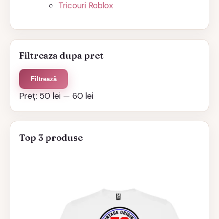
Tricouri Roblox
Filtreaza dupa pret
Preț
Preț
Filtrează
minim
maxim
Preț:
50 lei
—
60 lei
Top 3 produse