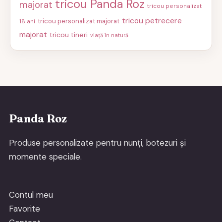
tricou Panda Roz
majorat
tricou personalizat
tricou petrecere
tricou personalizat majorat
18 ani
majorat
tricou tineri
viață în natură
Panda Roz
Produse personalizate pentru nunți, botezuri și
momente speciale.
Contul meu
Favorite