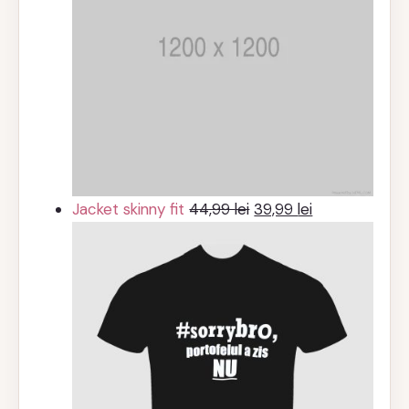
Prețul
Prețul
Jacket skinny fit
44,99
lei
39,99
lei
inițial
curent
a
este:
fost:
39,99 lei.
44,99 lei.