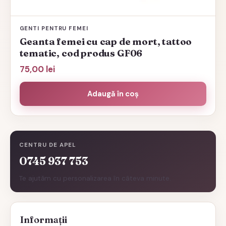
GENTI PENTRU FEMEI
Geanta femei cu cap de mort, tattoo
tematic, cod produs GF06
75,00
lei
Adaugă în coș
CENTRU DE APEL
0745 937 753
Te ajutăm cu personalizarea în câteva minute.
Informații