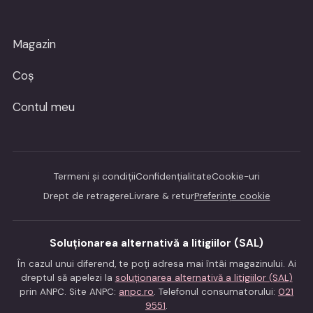
Magazin
Coș
Contul meu
Termeni și condiții
Confidențialitate
Cookie-uri
Drept de retragere
Livrare & retur
Preferințe cookie
Soluționarea alternativă a litigiilor (SAL)
În cazul unui diferend, te poți adresa mai întâi magazinului. Ai
dreptul să apelezi la
soluționarea alternativă a litigiilor (SAL)
prin ANPC. Site ANPC:
anpc.ro
. Telefonul consumatorului:
021
9551
.