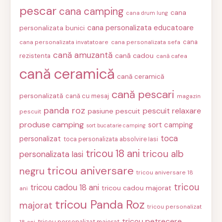
pescar
cana camping
cana
cana drum lung
cana personalizata educatoare
personalizata bunici
cana
cana personalizata invatatoare
cana personalizata sefa
cană amuzantă
cană cadou
rezistenta
cană cafea
cană ceramică
cană ceramică
cană pescari
personalizată
cană cu mesaj
magazin
panda roz
pescuit relaxare
pasiune pescuit
pescuit
produse camping
sort camping
sort bucatarie camping
toca
personalizat
toca personalizata absolvire Iasi
tricou 18 ani
tricou alb
personalizata Iasi
tricou aniversare
negru
tricou aniversare 18
tricou
tricou cadou 18 ani
tricou cadou majorat
ani
tricou Panda Roz
majorat
tricou personalizat
tricou petrecere
tricou personalizat majorat
18 ani