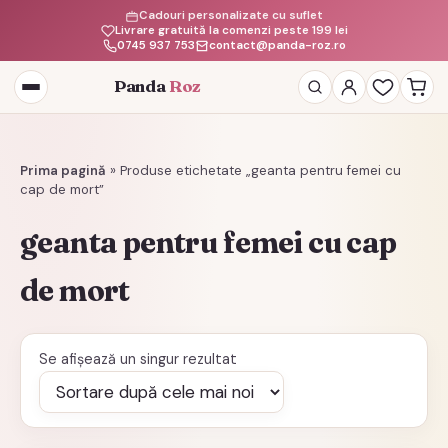
Cadouri personalizate cu suflet
Livrare gratuită la comenzi peste 199 lei
0745 937 753
contact@panda-roz.ro
Panda
Roz
Deschide
meniul
Prima pagină
»
Produse etichetate „geanta pentru femei cu
cap de mort”
geanta pentru femei cu cap
de mort
Se afișează un singur rezultat