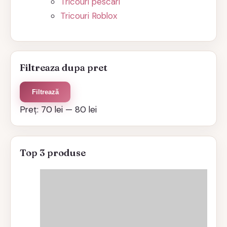
Tricouri pescari
Tricouri Roblox
Filtreaza dupa pret
Preț
Preț
Filtrează
minim
maxim
Preț:
70 lei
—
80 lei
Top 3 produse