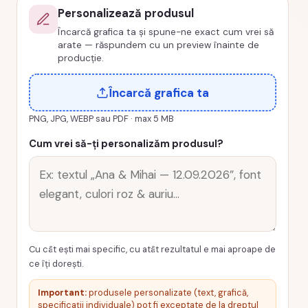
tematic,
Personalizează produsul
cod
Încarcă grafica ta și spune-ne exact cum vrei să
produs
arate — răspundem cu un preview înainte de
GF06
producție.
Încarcă grafica ta
PNG, JPG, WEBP sau PDF · max 5 MB
Cum vrei să-ți personalizăm produsul?
Cu cât ești mai specific, cu atât rezultatul e mai aproape de
ce îți dorești.
Important:
produsele personalizate (text, grafică,
specificații individuale) pot fi exceptate de la dreptul