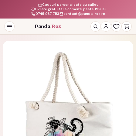
Cadouri personalizate cu suflet
Livrare gratuită la comenzi peste 199 lei
0745 937 753
contact@panda-roz.ro
Panda
Roz
Deschide
meniul