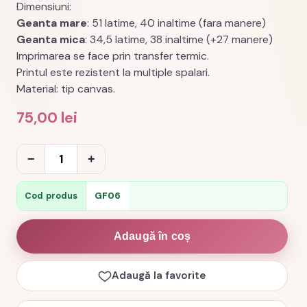
Dimensiuni:
Geanta mare
: 51 latime, 40 inaltime (fara manere)
Geanta mica
: 34,5 latime, 38 inaltime (+27 manere)
Imprimarea se face prin transfer termic.
Printul este rezistent la multiple spalari.
Material: tip canvas.
75,00
lei
Cantitate
−
+
Geanta
femei
GF06
Cod produs
cu
cap
Adaugă în coș
de
mort,
Adaugă la favorite
tattoo