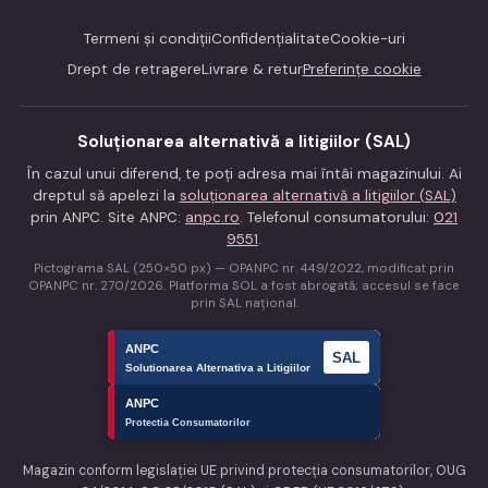
Termeni și condiții
Confidențialitate
Cookie-uri
Drept de retragere
Livrare & retur
Preferințe cookie
Soluționarea alternativă a litigiilor (SAL)
În cazul unui diferend, te poți adresa mai întâi magazinului. Ai
dreptul să apelezi la
soluționarea alternativă a litigiilor (SAL)
prin ANPC. Site ANPC:
anpc.ro
. Telefonul consumatorului:
021
9551
.
Pictograma SAL (250×50 px) — OPANPC nr. 449/2022, modificat prin
OPANPC nr. 270/2026. Platforma SOL a fost abrogată; accesul se face
prin SAL național.
Magazin conform legislației UE privind protecția consumatorilor, OUG