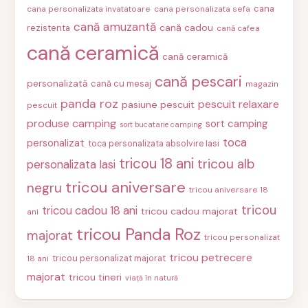
cana
cana personalizata invatatoare
cana personalizata sefa
cană amuzantă
cană cadou
rezistenta
cană cafea
cană ceramică
cană ceramică
cană pescari
personalizată
cană cu mesaj
magazin
panda roz
pescuit relaxare
pasiune pescuit
pescuit
produse camping
sort camping
sort bucatarie camping
toca
personalizat
toca personalizata absolvire Iasi
tricou 18 ani
tricou alb
personalizata Iasi
tricou aniversare
negru
tricou aniversare 18
tricou
tricou cadou 18 ani
tricou cadou majorat
ani
tricou Panda Roz
majorat
tricou personalizat
tricou petrecere
tricou personalizat majorat
18 ani
majorat
tricou tineri
viață în natură