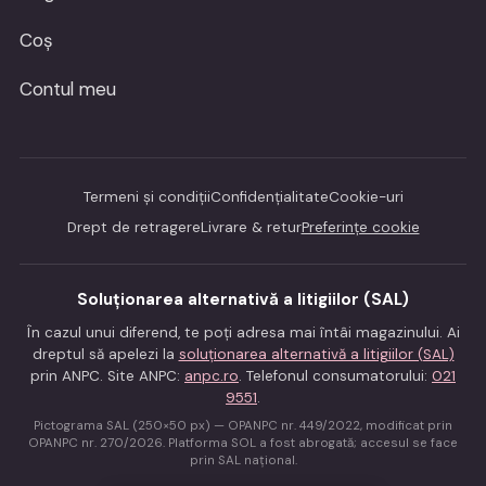
Coș
Contul meu
Termeni și condiții
Confidențialitate
Cookie-uri
Drept de retragere
Livrare & retur
Preferințe cookie
Soluționarea alternativă a litigiilor (SAL)
În cazul unui diferend, te poți adresa mai întâi magazinului. Ai
dreptul să apelezi la
soluționarea alternativă a litigiilor (SAL)
prin ANPC. Site ANPC:
anpc.ro
. Telefonul consumatorului:
021
9551
.
Pictograma SAL (250×50 px) — OPANPC nr. 449/2022, modificat prin
OPANPC nr. 270/2026. Platforma SOL a fost abrogată; accesul se face
prin SAL național.