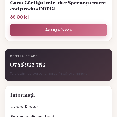
Cana Cârligul mic, dar Speranța mare
cod produs DRP12
39,00
lei
Adaugă în coș
CENTRU DE APEL
0745 937 753
Te ajutăm cu personalizarea în câteva minute.
Informații
Livrare & retur
Retragere din contract