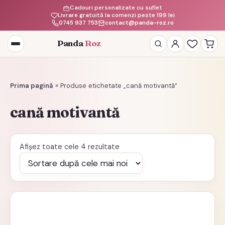
Cadouri personalizate cu suflet
Livrare gratuită la comenzi peste 199 lei
0745 937 753
contact@panda-roz.ro
Panda
Roz
Deschide
meniul
Prima pagină
»
Produse etichetate „cană motivantă”
cană motivantă
Sortat
Afișez toate cele 4 rezultate
după
cele
mai
recente