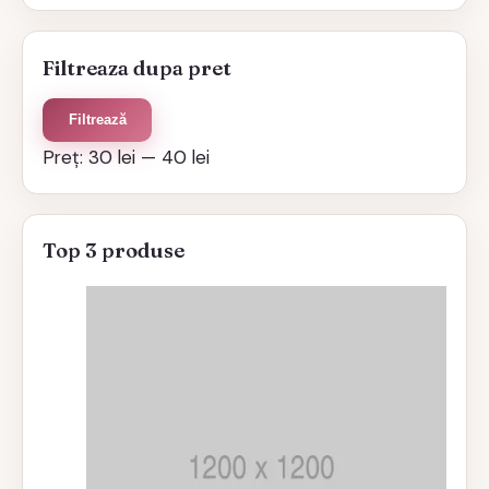
Filtreaza dupa pret
Preț
Preț
Filtrează
minim
maxim
Preț:
30 lei
—
40 lei
Top 3 produse