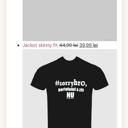
Prețul
Prețul
Jacket skinny fit
44,99
lei
39,99
lei
inițial
curent
a
este:
fost:
39,99 lei.
44,99 lei.