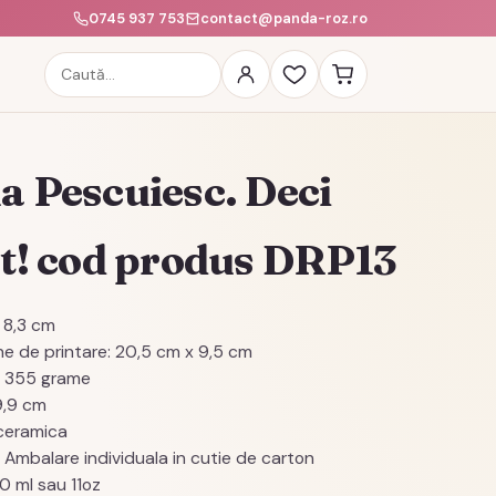
0745 937 753
contact@panda-roz.ro
Caută
produse
a Pescuiesc. Deci
st! cod produs DRP13
 8,3 cm
e de printare: 20,5 cm x 9,5 cm
: 355 grame
 9,9 cm
 ceramica
: Ambalare individuala in cutie de carton
0 ml sau 11oz