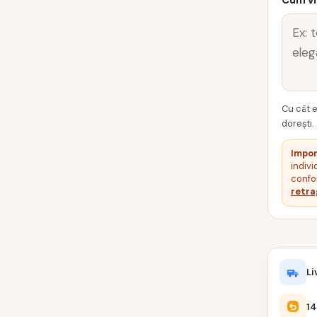
Cum vr
Cu cât e
dorești.
Impor
indivi
confor
retra
Li
14