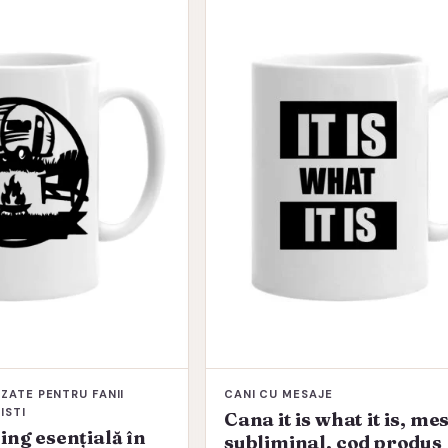
ZATE PENTRU FANII
CANI CU MESAJE
ISTI
Cana it is what it is, me
ng esențială în
subliminal, cod produs