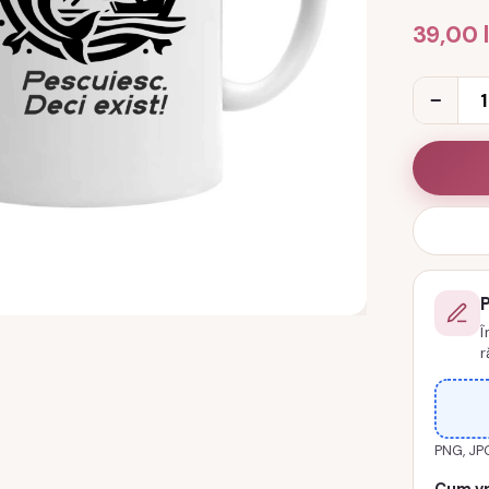
39,00
Cantitat
−
Cana
Pescuies
Deci
exist!
cod
produs
DRP13
Î
r
PNG, JP