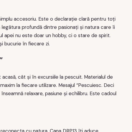
mplu accesoriu. Este o declarație clară pentru toți
legătura profundă dintre pasionați și natura care îi
 apei nu este doar un hobby, ci o stare de spirit.
 bucurie în fiecare zi.
”
casă, cât și în excursiile la pescuit. Materialul de
maxim la fiecare utilizare. Mesajul “Pescuiesc. Deci
înseamnă relaxare, pasiune și echilibru. Este cadoul
se reconecta cu natura. Cana DRP13 îți aduce