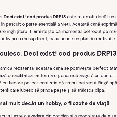
. Deci exist! cod produs DRP13
este mai mult decât un si
în pescuit o parte esențială a vieții. Această cană exprimă 
are înghițitură îți amintește că momentul petrecut pe malul
activ și un mesaj direct, cana aduce un plus de motivație și
cuiesc. Deci exist! cod produs DRP13
ramică rezistentă, această cană se potrivește perfect atât a
ază durabilitatea, iar forma ergonomică asigură un confort 
ă cu fiecare pescar care știe că timpul petrecut lângă apă 
tenii care iubesc să prindă pește și să trăiască clipa.
mai mult decât un hobby, o filozofie de viață
scuitul este o evadare din cotidian și o modalitate de a 