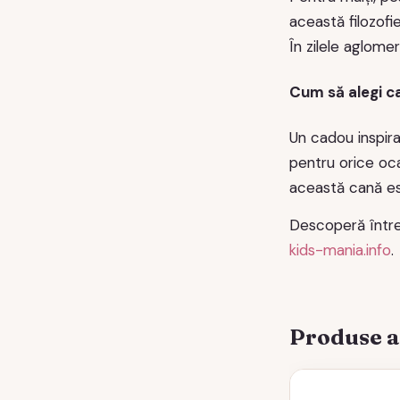
această filozofi
În zilele aglome
Cum să alegi c
Un cadou inspira
pentru orice oca
această cană es
Descoperă între
kids-mania.info
.
Produse 