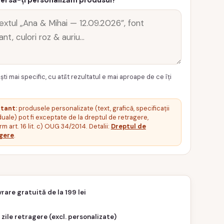
ei să-ți personalizăm produsul?
ști mai specific, cu atât rezultatul e mai aproape de ce îți
tant:
produsele personalizate (text, grafică, specificații
duale) pot fi exceptate de la dreptul de retragere,
m art. 16 lit. c) OUG 34/2014. Detalii:
Dreptul de
gere
.
vrare gratuită de la 199 lei
 zile retragere (excl. personalizate)