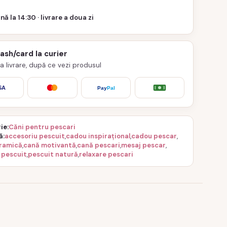
nă la 14:30 · livrare a doua zi
cash/card la curier
 la livrare, după ce vezi produsul
SA
Pay
Pal
ie
Căni pentru pescari
ă
accesoriu pescuit
,
cadou inspirațional
,
cadou pescar
,
ramică
,
cană motivantă
,
cană pescari
,
mesaj pescar
,
 pescuit
,
pescuit natură
,
relaxare pescari