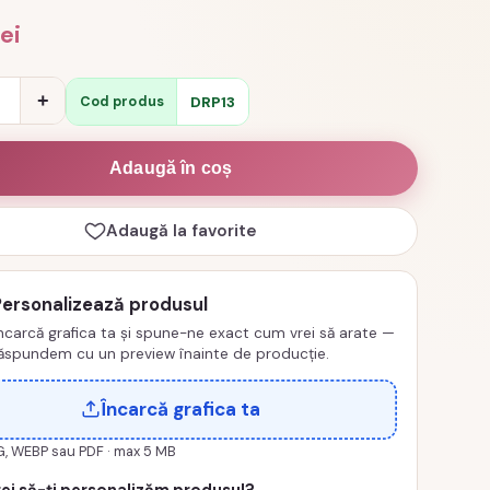
lei
e
+
DRP13
Cod produs
c.
Adaugă în coș
Adaugă la favorite
Personalizează produsul
ncarcă grafica ta și spune-ne exact cum vrei să arate —
ăspundem cu un preview înainte de producție.
Încarcă grafica ta
G, WEBP sau PDF · max 5 MB