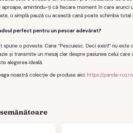
e aproape, amintindu-ți că fiecare moment în care arunci un
rate, o simplă pauză cu această cană poate schimba total s
adoul perfect pentru un pescar adevărat?
t spune o poveste. Cana “Pescuiesc. Deci exist!” nu este doa
zie și transmite un mesaj clar despre pasiunea celui care o
te alegerea ideală.
aga noastră colecție de produse aici:
https://panda-roz.r
asemănătoare