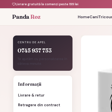
Livrare gratuită la comenzi peste 199 lei
Panda
Roz
Home
Cani
Tricour
CENTRU DE APEL
0745 937 753
Te ajutăm cu personalizarea în
câteva minute.
Informații
Livrare & retur
Retragere din contract