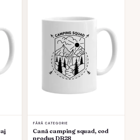
FĂRĂ CATEGORIE
saj
Cană camping squad, cod
produs DR28