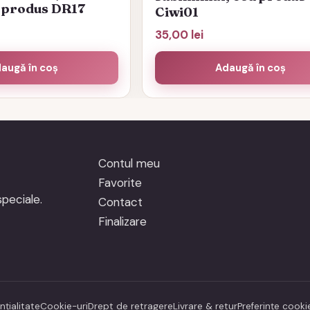
d produs DR17
Ciwi01
35,00
lei
augă în coș
Adaugă în coș
Contul meu
Favorite
peciale.
Contact
Finalizare
nțialitate
Cookie-uri
Drept de retragere
Livrare & retur
Preferințe cooki