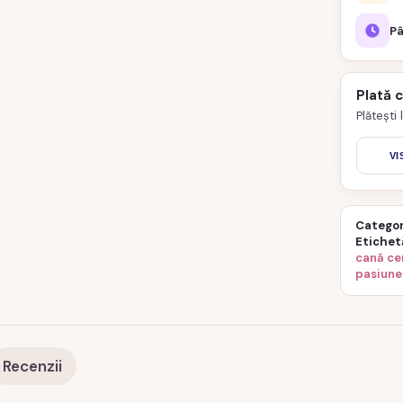
Pâ
Plată 
Plătești
VI
Categor
Etichet
cană ce
pasiune
Recenzii