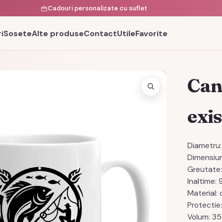
Cadouri personalizate cu suflet
i
Sosete
Alte produse
Contact
Utile
Favorite
Can
exi
Diametru:
Dimensiun
Greutate
Inaltime:
Material:
Protectie
Volum: 35