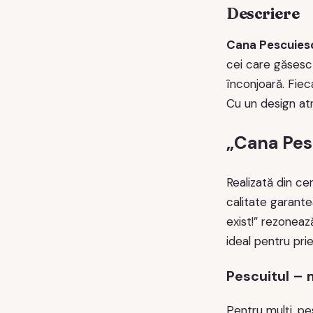
Descriere
Cana Pescuiesc
cei care găsesc 
înconjoară. Fiec
Cu un design atr
„Cana Pes
Realizată din ce
calitate garante
exist!” rezoneaz
ideal pentru prie
Pescuitul – 
Pentru mulți, pe