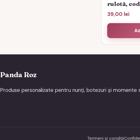
rulotă, co
39,00
lei
Ad
Panda Roz
Produse personalizate pentru nunți, botezuri și momente s
Termeni și condiții
Confide