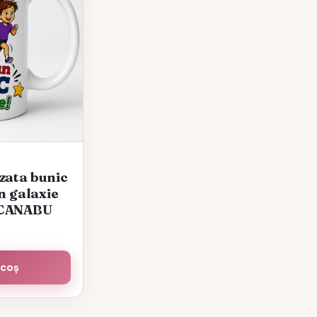
zata bunic
n galaxie
-CANABU
 coș