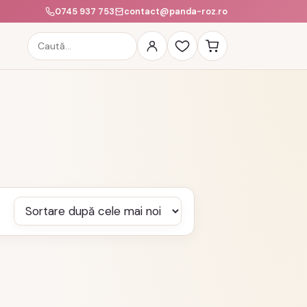
0745 937 753
contact@panda-roz.ro
Caută
produse