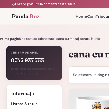
Livrare gratuită la comenzi peste 199 lei
Panda
Roz
Home
Cani
Tricour
Prima pagină
»
Produse etichetate „cana cu mesaj pentru bunic”
cana cu 
CENTRU DE APEL
0745 937 753
Te ajutăm cu personalizarea
în câteva minute.
Se afișează un singur 
Informații
Livrare & retur