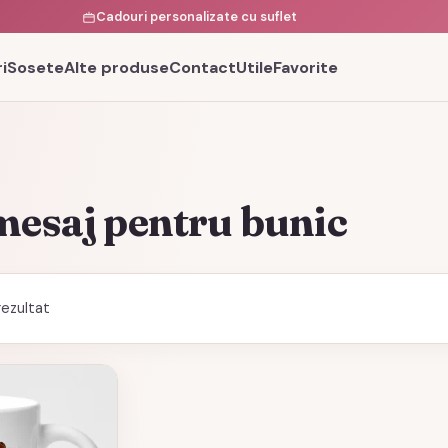
Cadouri personalizate cu suflet
i
Sosete
Alte produse
Contact
Utile
Favorite
mesaj pentru bunic
rezultat