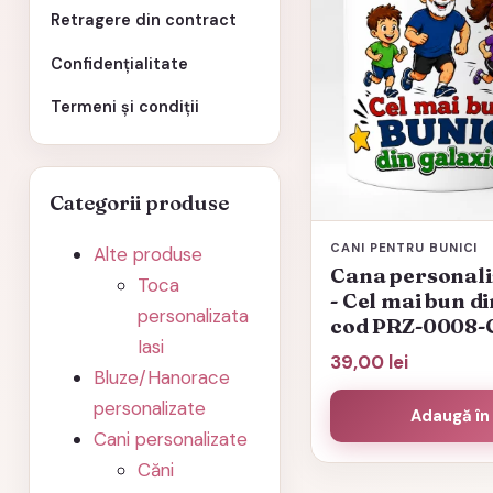
Retragere din contract
Confidențialitate
Termeni și condiții
Categorii produse
CANI PENTRU BUNICI
Alte produse
Cana personali
Toca
- Cel mai bun di
personalizata
cod PRZ-0008
Iasi
39,00
lei
Bluze/Hanorace
personalizate
Adaugă în
Cani personalizate
Căni