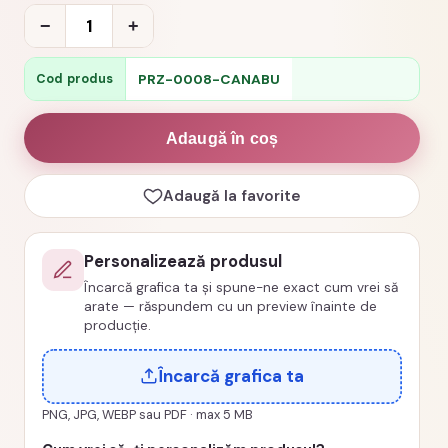
Cantitate
−
+
Cana
personalizata
PRZ-0008-CANABU
Cod produs
bunic
-
Adaugă în coș
Cel
mai
Adaugă la favorite
bun
din
Personalizează produsul
galaxie
Încarcă grafica ta și spune-ne exact cum vrei să
cod
arate — răspundem cu un preview înainte de
PRZ-
producție.
0008-
Încarcă grafica ta
CANABU
PNG, JPG, WEBP sau PDF · max 5 MB