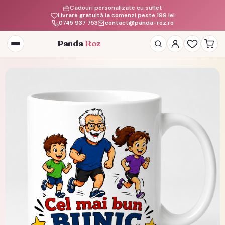
Cadouri personalizate cu suflet
Livrare gratuită la comenzi peste 199 lei
0745 937 753
contact@panda-roz.ro
Panda
Roz
Deschide
meniul