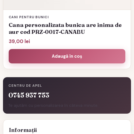
CANI PENTRU BUNICI
Cana personalizata bunica are inima de
aur cod PRZ-0017-CANABU
39,00
lei
Adaugă în coș
CENTRU DE APEL
0745 937 753
Te ajutăm cu personalizarea în câteva minute.
Informații