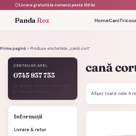
Livrare gratuită la comenzi peste 199 lei
Panda
Roz
Home
Cani
Tricour
Prima pagină
»
Produse etichetate „cană cort”
cană cor
CENTRU DE APEL
0745 937 753
Te ajutăm cu personalizarea
în câteva minute.
Afișez toate cele 4 r
Informații
Livrare & retur