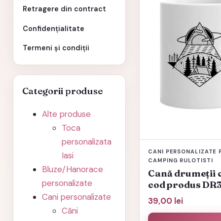
Retragere din contract
Confidențialitate
Termeni și condiții
Categorii produse
Alte produse
Toca
personalizata
CANI PERSONALIZATE 
Iasi
CAMPING RULOTISTI
Bluze/Hanorace
Cană drumeții c
personalizate
cod produs DR
Cani personalizate
39,00
lei
Căni