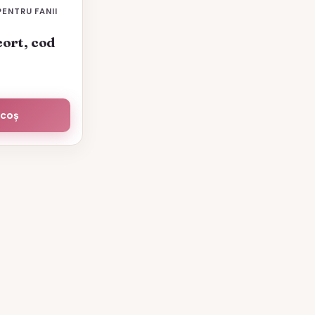
PENTRU FANII
ort, cod
 coș