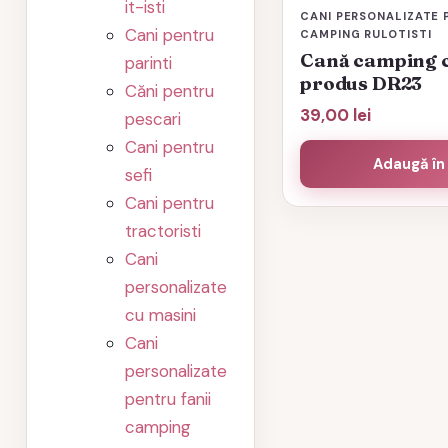
it-isti
CANI PERSONALIZATE 
Cani pentru
CAMPING RULOTISTI
Cană camping c
parinti
produs DR23
Căni pentru
39,00
lei
pescari
Cani pentru
Adaugă în
sefi
Cani pentru
tractoristi
Cani
personalizate
cu masini
Cani
personalizate
pentru fanii
camping