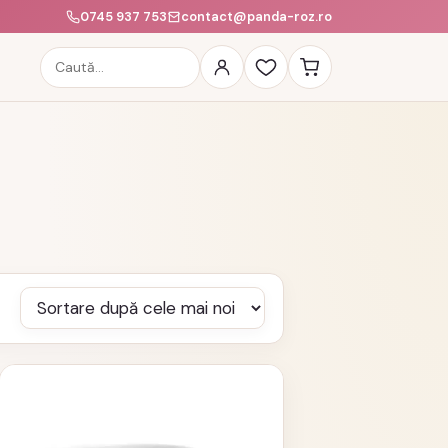
0745 937 753
contact@panda-roz.ro
Caută
produse