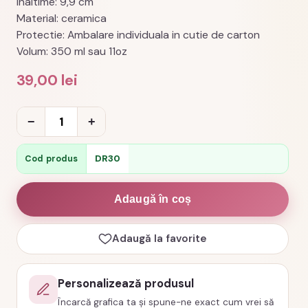
Inaltime: 9,9 cm
Material: ceramica
Protectie: Ambalare individuala in cutie de carton
Volum: 350 ml sau 11oz
39,00
lei
Cantitate
−
+
Cană
drumeții
DR30
Cod produs
cu
cortul,
Adaugă în coș
cod
produs
Adaugă la favorite
DR30
Personalizează produsul
Încarcă grafica ta și spune-ne exact cum vrei să