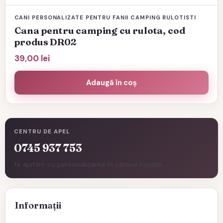
CANI PERSONALIZATE PENTRU FANII CAMPING RULOTISTI
Cana pentru camping cu rulota, cod
produs DR02
39,00
lei
Adaugă în coș
CENTRU DE APEL
0745 937 753
Te ajutăm cu personalizarea în câteva minute.
Informații