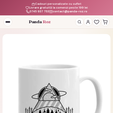
Cadouri personalizate cu suflet
Livrare gratuită la comenzi peste 199 lei
0745 937 753
contact@panda-roz.ro
Panda
Roz
Deschide
meniul