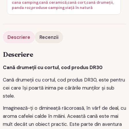
cana camping
,
cană ceramică
,
cană cort
,
cană drumeții
,
panda roz
,
produse camping
,
viață în natură
Descriere
Recenzii
Descriere
Cană drumeții cu cortul, cod produs DR30
Cană drumeții cu cortul, cod produs DR30, este pentru
cei care își poartă inima pe cărările munților și sub
stele.
Imaginează-ți o dimineață răcoroasă, în vârf de deal, cu
aroma cafelei calde în mâini. Această cană este mai
mult decât un obiect practic. Este parte din aventura