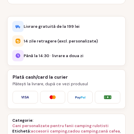
Livrare gratuită de la 199 lei
14 zile retragere (excl. personalizate)
Până la 14:30 · livrare a doua zi
Plată cash/card la curier
Plătești la livrare, după ce vezi produsul
VISA
Pay
Pal
Categorie
Cani personalizate pentru fanii camping rulotisti
Etichetă
accesorii camping
,
cadou camping
,
cană cafea
,