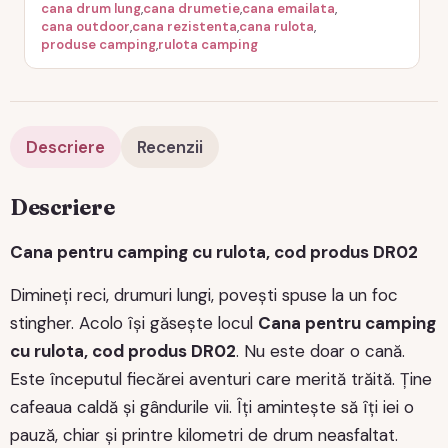
cana drum lung
,
cana drumetie
,
cana emailata
,
cana outdoor
,
cana rezistenta
,
cana rulota
,
produse camping
,
rulota camping
Descriere
Recenzii
Descriere
Cana pentru camping cu rulota, cod produs DR02
Dimineți reci, drumuri lungi, povești spuse la un foc
stingher. Acolo își găsește locul
Cana pentru camping
cu rulota, cod produs DR02
. Nu este doar o cană.
Este începutul fiecărei aventuri care merită trăită. Ține
cafeaua caldă și gândurile vii. Îți amintește să îți iei o
pauză, chiar și printre kilometri de drum neasfaltat.