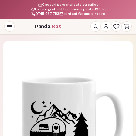
Cadouri personalizate cu suflet
Livrare gratuită la comenzi peste 199 lei
0745 937 753
contact@panda-roz.ro
Panda
Roz
Deschide
meniul