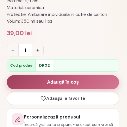
Inaltime: 9,9 cm
Material: ceramica
Protectie: Ambalare individuala in cutie de carton
Volum: 350 ml sau 11oz
39,00
lei
Cantitate
−
+
Cana
pentru
DR02
Cod produs
camping
cu
Adaugă în coș
rulota,
cod
Adaugă la favorite
produs
DR02
Personalizează produsul
Încarcă grafica ta și spune-ne exact cum vrei să