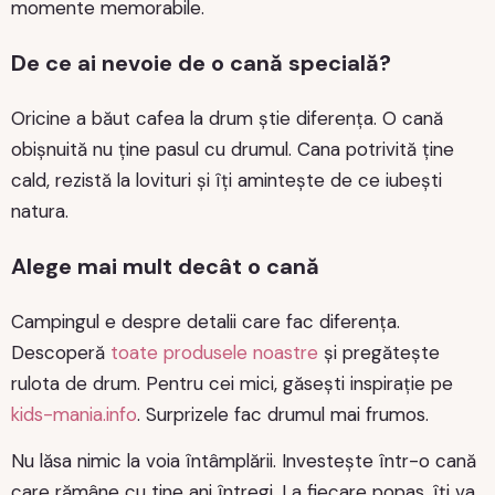
momente memorabile.
De ce ai nevoie de o cană specială?
Oricine a băut cafea la drum știe diferența. O cană
obișnuită nu ține pasul cu drumul. Cana potrivită ține
cald, rezistă la lovituri și îți amintește de ce iubești
natura.
Alege mai mult decât o cană
Campingul e despre detalii care fac diferența.
Descoperă
toate produsele noastre
și pregătește
rulota de drum. Pentru cei mici, găsești inspirație pe
kids-mania.info
. Surprizele fac drumul mai frumos.
Nu lăsa nimic la voia întâmplării. Investește într-o cană
care rămâne cu tine ani întregi. La fiecare popas, îți va