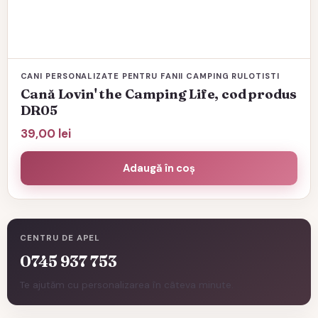
CANI PERSONALIZATE PENTRU FANII CAMPING RULOTISTI
Cană Lovin' the Camping Life, cod produs
DR05
39,00
lei
Adaugă în coș
CENTRU DE APEL
0745 937 753
Te ajutăm cu personalizarea în câteva minute.