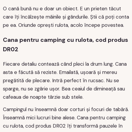
O cană bună nu e doar un obiect. E un prieten tăcut
care îți încălzește mâinile și gândurile. Știi că poți conta
pe ea. Oriunde oprești rulota, acolo începe povestea.
Cana pentru camping cu rulota, cod produs
DR02
Fiecare detaliu contează când pleci la drum lung. Cana
asta e făcută să reziste. Emailată, ușoară și mereu
pregătită de plecare. Intră perfect în rucsac. Nu se
sparge, nu se zgârie ușor. Bea ceaiul de dimineață sau
cafeaua de noapte târzie sub stele.
Campingul nu înseamnă doar corturi și focuri de tabără.
Înseamnă mici lucruri bine alese. Cana pentru camping
cu rulota, cod produs DR02 îți transformă pauzele în