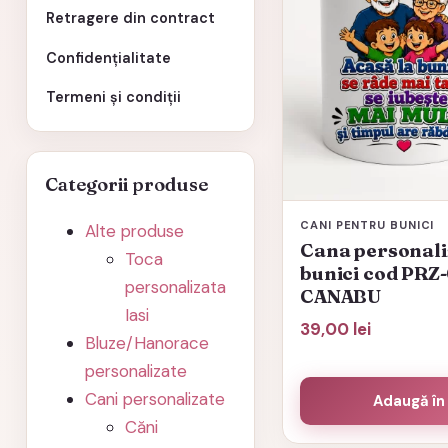
Retragere din contract
Confidențialitate
Termeni și condiții
Categorii produse
CANI PENTRU BUNICI
Alte produse
Cana personali
Toca
bunici cod PRZ
personalizata
CANABU
Iasi
39,00
lei
Bluze/Hanorace
personalizate
Cani personalizate
Adaugă în
Căni