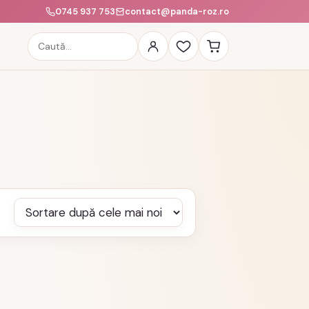
0745 937 753
contact@panda-roz.ro
Caută
produse