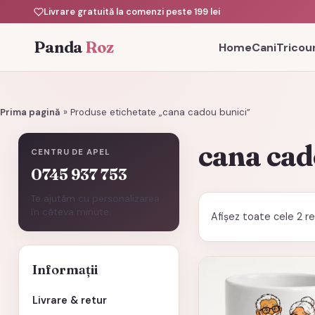
Livrare gratuită la comenzi peste 199 lei
Panda
Roz
Home
Cani
Tricour
Prima pagină
»
Produse etichetate „cana cadou bunici”
cana cad
CENTRU DE APEL
0745 937 753
Te ajutăm cu personalizarea
în câteva minute.
Afișez toate cele 2 r
Informații
Livrare & retur