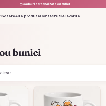
Cadouri personalizate cu suflet
i
Sosete
Alte produse
Contact
Utile
Favorite
ou bunici
Sortat
ezultate
după
cele
mai
recente