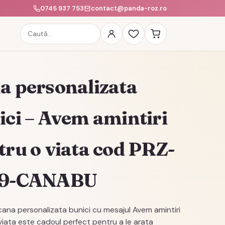
0745 937 753
contact@panda-roz.ro
Caută
produse
a personalizata
ici – Avem amintiri
tru o viata cod PRZ-
19-CANABU
ana personalizata bunici cu mesajul Avem amintiri
viata este cadoul perfect pentru a le arata