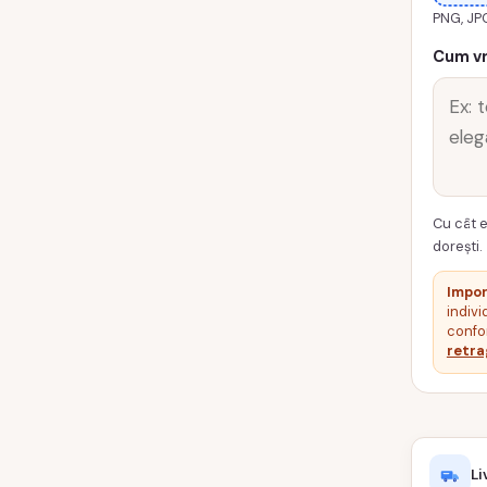
PNG, JP
0019-
CANABU
Cum vr
Cu cât e
dorești.
Impor
indivi
confor
retra
Li