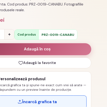
nta. Cod produs: PRZ-0019-CANABU. Fotografiile
rodusele reale.
lei
e
+
PRZ-0019-CANABU
Cod produs
izata
Adaugă în coș
Adaugă la favorite
Personalizează produsul
ncarcă grafica ta și spune-ne exact cum vrei să arate —
ăspundem cu un preview înainte de producție.
Încarcă grafica ta