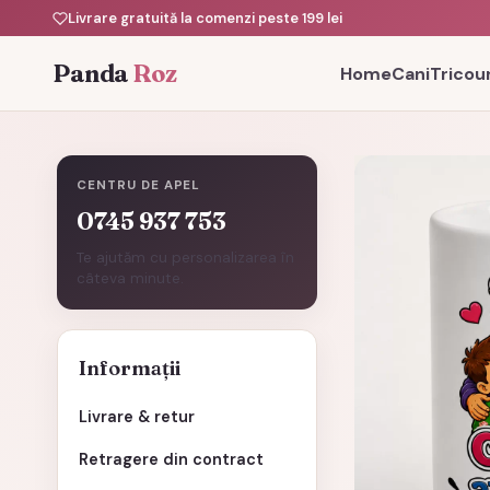
Livrare gratuită la comenzi peste 199 lei
Panda
Roz
Home
Cani
Tricour
CENTRU DE APEL
0745 937 753
Te ajutăm cu personalizarea în
câteva minute.
Informații
Livrare & retur
Retragere din contract