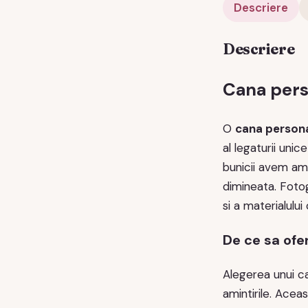
Descriere
Descriere
Cana pers
O
cana persona
al legaturii uni
bunicii avem ami
dimineata. Fotog
si a materialului
De ce sa ofe
Alegerea unui ca
amintirile. Acea