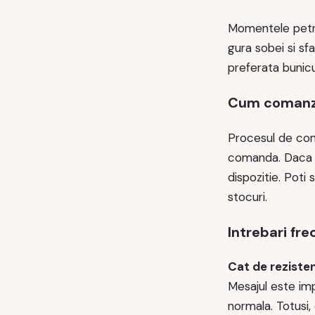
Momentele petrec
gura sobei si sf
preferata bunicul
Cum comanzi
Procesul de c
comanda. Daca ai
dispozitie. Poti
stocuri.
Intrebari fr
Cat de reziste
Mesajul este imp
normala. Totusi,