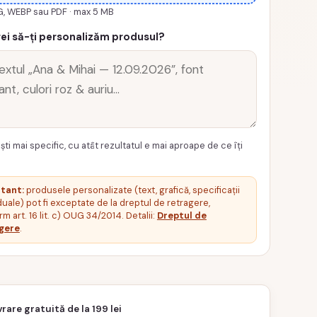
G, WEBP sau PDF · max 5 MB
ei să-ți personalizăm produsul?
ști mai specific, cu atât rezultatul e mai aproape de ce îți
tant:
produsele personalizate (text, grafică, specificații
duale) pot fi exceptate de la dreptul de retragere,
m art. 16 lit. c) OUG 34/2014. Detalii:
Dreptul de
gere
.
vrare gratuită de la 199 lei