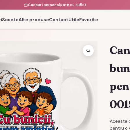
Cadouri personalizate cu suflet
i
Sosete
Alte produse
Contact
Utile
Favorite
Can
bun
pen
00
Aceasta c
pentru o 