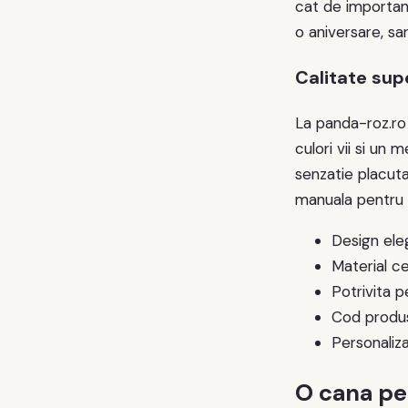
cat de importan
o aniversare, sa
Calitate supe
La panda-roz.ro 
culori vii si un 
senzatie placuta
manuala pentru a
Design ele
Material cer
Potrivita p
Cod produ
Personaliza
O cana per