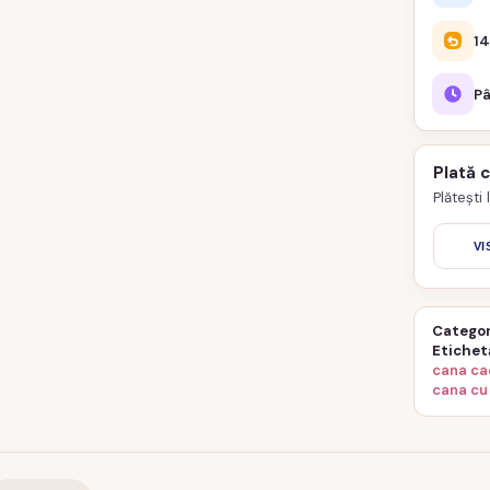
14
Pâ
Plată 
Plătești
VI
Categor
Etichet
cana ca
cana cu