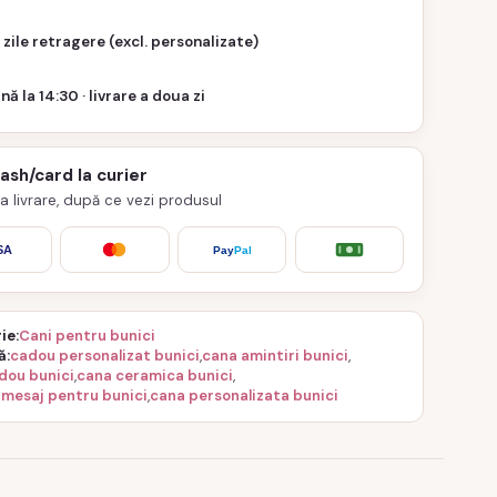
 zile retragere (excl. personalizate)
nă la 14:30 · livrare a doua zi
cash/card la curier
 la livrare, după ce vezi produsul
SA
Pay
Pal
ie
Cani pentru bunici
ă
cadou personalizat bunici
,
cana amintiri bunici
,
dou bunici
,
cana ceramica bunici
,
 mesaj pentru bunici
,
cana personalizata bunici