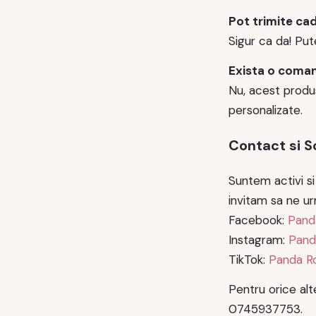
Pot trimite cad
Sigur ca da! Put
Exista o coma
Nu, acest produs
personalizate.
Contact si S
Suntem activi si
invitam sa ne ur
Facebook:
Pand
Instagram:
Pand
TikTok:
Panda Ro
Pentru orice alte
0745937753.