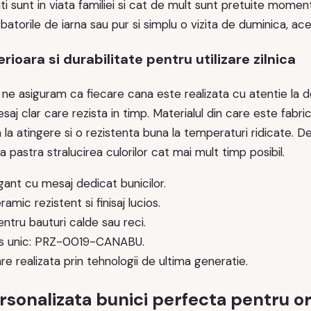
ti sunt in viata familiei si cat de mult sunt pretuite mom
rbatorile de iarna sau pur si simplu o vizita de duminica, a
rioara si durabilitate pentru utilizare zilnica
ne asiguram ca fiecare cana este realizata cu atentie la de
mesaj clar care rezista in timp. Materialul din care este fab
 la atingere si o rezistenta buna la temperaturi ridicate. 
 pastra stralucirea culorilor cat mai mult timp posibil.
gant cu mesaj dedicat bunicilor.
amic rezistent si finisaj lucios.
entru bauturi calde sau reci.
s unic: PRZ-0019-CANABU.
re realizata prin tehnologii de ultima generatie.
sonalizata bunici perfecta pentru or