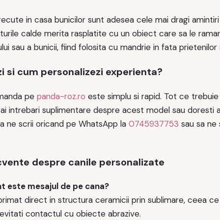
ute in casa bunicilor sunt adesea cele mai dragi amintiri ale
aturile calde merita rasplatite cu un obiect care sa le ra
ui sau a bunicii, fiind folosita cu mandrie in fata prietenilor 
 si cum personalizezi experienta?
omanda pe
panda-roz.ro
este simplu si rapid. Tot ce trebuie 
 intrebari suplimentare despre acest model sau doresti alt
 sa ne scrii oricand pe WhatsApp la
0745937753
sau sa ne s
ecvente despre canile personalizate
nt este mesajul de pe cana?
rimat direct in structura ceramicii prin sublimare, ceea ce 
 evitati contactul cu obiecte abrazive.