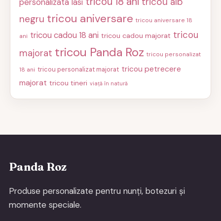
tricou 18 ani
tricou alb
personalizata Iasi
tricou aniversare
negru
tricou aniversare 18
tricou
tricou cadou 18 ani
tricou cadou majorat
ani
tricou Panda Roz
majorat
tricou personalizat
tricou petrecere
tricou personalizat majorat
18 ani
majorat
tricou tineri
viață în natură
Panda Roz
Produse personalizate pentru nunți, botezuri și
momente speciale.