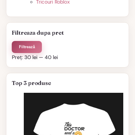
Tricouri Roblox
Filtreaza dupa pret
Preț
Preț
Filtrează
minim
maxim
Preț:
30 lei
—
40 lei
Top 3 produse