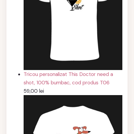
Tricou personalizat This Doctor need a
shot, 100% bumbac, cod produs T06
59,00
lei