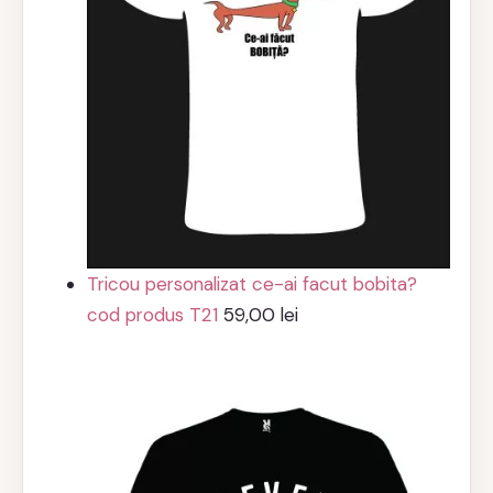
Tricou personalizat ce-ai facut bobita?
cod produs T21
59,00
lei