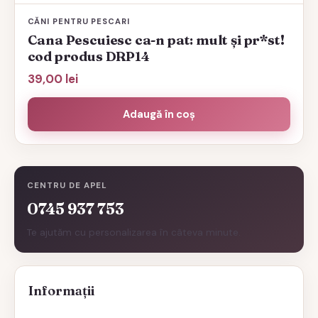
CĂNI PENTRU PESCARI
Cana Pescuiesc ca-n pat: mult și pr*st!
cod produs DRP14
39,00
lei
Adaugă în coș
CENTRU DE APEL
0745 937 753
Te ajutăm cu personalizarea în câteva minute.
Informații