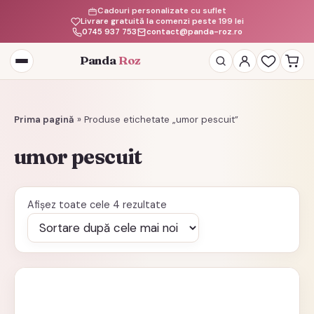
Cadouri personalizate cu suflet
Livrare gratuită la comenzi peste 199 lei
0745 937 753
contact@panda-roz.ro
Panda
Roz
Deschide
meniul
Prima pagină
»
Produse etichetate „umor pescuit”
umor pescuit
Sortat
Afișez toate cele 4 rezultate
după
cele
mai
recente