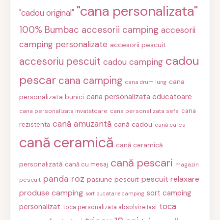
"cana personalizata"
"cadou original"
100% Bumbac
accesorii camping
accesorii
camping personalizate
accesorii pescuit
cadou
accesoriu pescuit
cadou camping
pescar
cana camping
cana
cana drum lung
cana personalizata educatoare
personalizata bunici
cana
cana personalizata invatatoare
cana personalizata sefa
cană amuzantă
cană cadou
rezistenta
cană cafea
cană ceramică
cană ceramică
cană pescari
personalizată
cană cu mesaj
magazin
panda roz
pescuit relaxare
pasiune pescuit
pescuit
produse camping
sort camping
sort bucatarie camping
toca
personalizat
toca personalizata absolvire Iasi