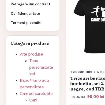
mai
Retragere din contract
multe
Confidențialitate
variații.
Opțiunile
Termeni și condiții
pot
fi
alese
Categorii produse
în
Alte produse
pagina
Toca
produsului.
personalizata
TRICOURI MIRE SI MIR
Iasi
Tricouri burlac
Bluze/Hanorace
burlacita, set 2
personalizate
negre, cod TB
Cani personalizate
Prețul
99,00
lei
118,00
lei
Căni
inițial