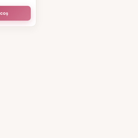
este:
99,00 lei.
 coș