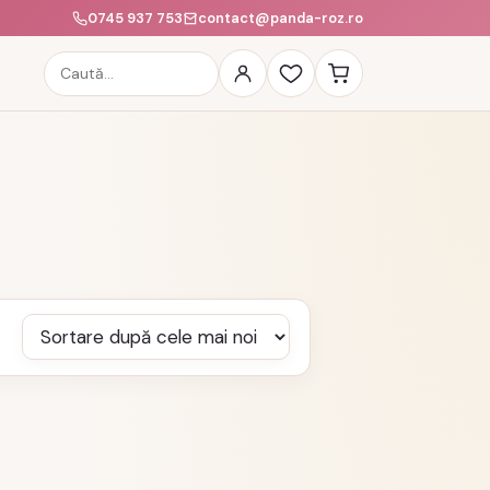
0745 937 753
contact@panda-roz.ro
Caută
produse