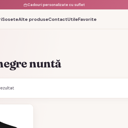
Cadouri personalizate cu suflet
i
Sosete
Alte produse
Contact
Utile
Favorite
 negre nuntă
rezultat