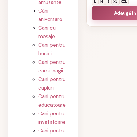
a
amuzante
L
M
S
XL
XXL
fost:
Căni
Adaugă în
118,00 lei.
aniversare
Cani cu
mesaje
Cani pentru
bunici
Cani pentru
camionagii
Cani pentru
cupluri
Cani pentru
educatoare
Cani pentru
invatatoare
Cani pentru