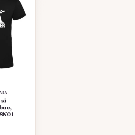
EASA
 si
 buc,
BSN01
Prețul
curent