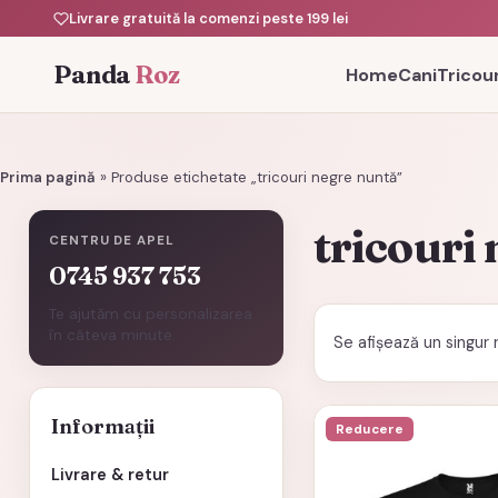
Livrare gratuită la comenzi peste 199 lei
Panda
Roz
Home
Cani
Tricour
Prima pagină
»
Produse etichetate „tricouri negre nuntă”
tricouri
CENTRU DE APEL
0745 937 753
Te ajutăm cu personalizarea
în câteva minute.
Se afișează un singur 
Acest
Informații
Reducere
produs
Livrare & retur
are