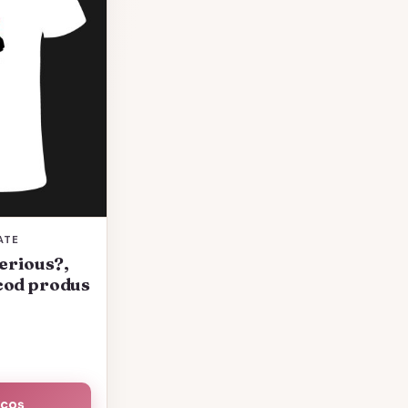
ATE
erious?,
cod produs
 coș