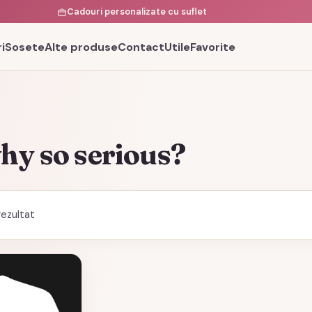
Cadouri personalizate cu suflet
i
Sosete
Alte produse
Contact
Utile
Favorite
hy so serious?
rezultat