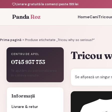
Livrare gratuită la comenzi peste 199 lei
Panda
Roz
Home
Cani
Tricour
Prima pagină
»
Produse etichetate „Tricou why so serious?”
Tricou w
CENTRU DE APEL
0745 937 753
Te ajutăm cu personalizarea
în câteva minute.
Se afișează un singur 
Acest
Informații
produs
Livrare & retur
are