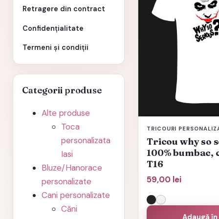
mai
Retragere din contract
multe
Confidențialitate
variații.
Opțiunile
Termeni și condiții
pot
fi
alese
Categorii produse
în
Alte produse
pagina
Toca
produsului.
TRICOURI PERSONALIZ
personalizata
Tricou why so s
100% bumbac, 
Iasi
T16
Bluze/Hanorace
59,00
lei
personalizate
Cani personalizate
Căni
Adaugă în