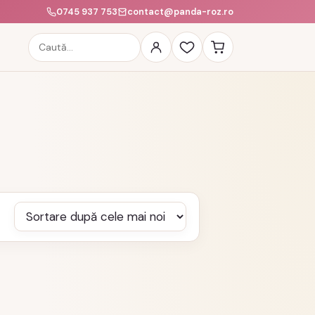
0745 937 753
contact@panda-roz.ro
Caută
produse