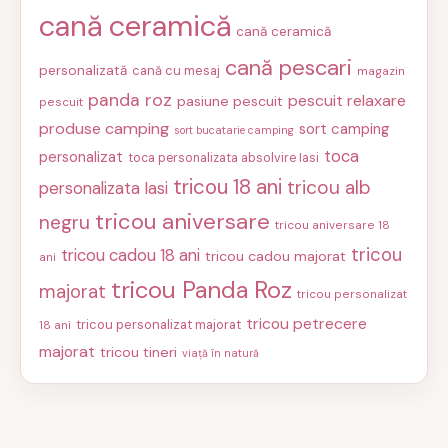
cană ceramică
cană ceramică
cană pescari
personalizată
cană cu mesaj
magazin
panda roz
pescuit relaxare
pasiune pescuit
pescuit
produse camping
sort camping
sort bucatarie camping
toca
personalizat
toca personalizata absolvire Iasi
tricou 18 ani
tricou alb
personalizata Iasi
tricou aniversare
negru
tricou aniversare 18
tricou
tricou cadou 18 ani
tricou cadou majorat
ani
tricou Panda Roz
majorat
tricou personalizat
tricou petrecere
tricou personalizat majorat
18 ani
majorat
tricou tineri
viață în natură