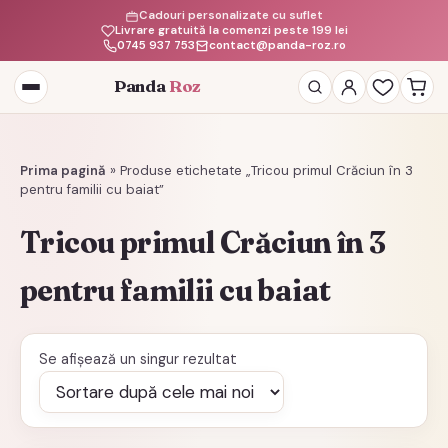
Cadouri personalizate cu suflet
Livrare gratuită la comenzi peste 199 lei
0745 937 753
contact@panda-roz.ro
Panda
Roz
Deschide
meniul
Prima pagină
»
Produse etichetate „Tricou primul Crăciun în 3
pentru familii cu baiat”
Tricou primul Crăciun în 3
pentru familii cu baiat
Se afișează un singur rezultat