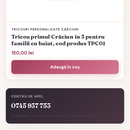
TRICOURI PERSONALIZATE CRĂCIUN
Tricou primul Crăciun în 3 pentru
familii cu baiat, cod produs TPC01
150,00
lei
Adaugă în coș
CENTRU DE APEL
0745 937 753
Te ajutăm cu personalizarea în câteva minute.