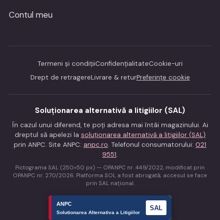
Contul meu
Termeni și condiții
Confidențialitate
Cookie-uri
Drept de retragere
Livrare & retur
Preferințe cookie
Soluționarea alternativă a litigiilor (SAL)
În cazul unui diferend, te poți adresa mai întâi magazinului. Ai
dreptul să apelezi la
soluționarea alternativă a litigiilor (SAL)
prin ANPC. Site ANPC:
anpc.ro
. Telefonul consumatorului:
021
9551
.
Pictograma SAL (250×50 px) — OPANPC nr. 449/2022, modificat prin
OPANPC nr. 270/2026. Platforma SOL a fost abrogată; accesul se face
prin SAL național.