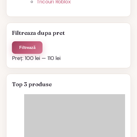
Tricouri Roblox
Filtreaza dupa pret
Preț
Preț
Filtrează
minim
maxim
Preț:
100 lei
—
110 lei
Top 3 produse