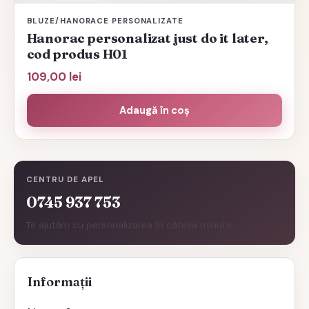
BLUZE/HANORACE PERSONALIZATE
Hanorac personalizat just do it later,
cod produs H01
109,00
lei
Adaugă în coș
CENTRU DE APEL
0745 937 753
Te ajutăm cu personalizarea în câteva minute.
Informații