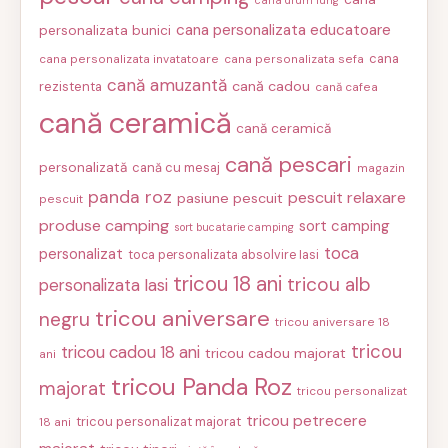
cana personalizata educatoare
personalizata bunici
cana
cana personalizata invatatoare
cana personalizata sefa
cană amuzantă
cană cadou
rezistenta
cană cafea
cană ceramică
cană ceramică
cană pescari
personalizată
cană cu mesaj
magazin
panda roz
pescuit relaxare
pasiune pescuit
pescuit
produse camping
sort camping
sort bucatarie camping
toca
personalizat
toca personalizata absolvire Iasi
tricou 18 ani
tricou alb
personalizata Iasi
tricou aniversare
negru
tricou aniversare 18
tricou
tricou cadou 18 ani
tricou cadou majorat
ani
tricou Panda Roz
majorat
tricou personalizat
tricou petrecere
tricou personalizat majorat
18 ani