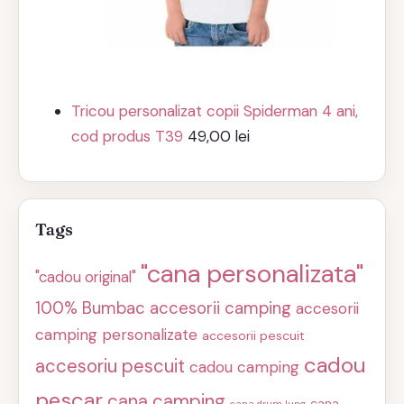
Tricou personalizat copii Spiderman 4 ani,
cod produs T39
49,00
lei
Tags
"cana personalizata"
"cadou original"
100% Bumbac
accesorii camping
accesorii
camping personalizate
accesorii pescuit
cadou
accesoriu pescuit
cadou camping
pescar
cana camping
cana
cana drum lung