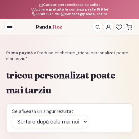
Cadouri personalizate cu suflet
Livrare gratuită la comenzi peste 199 lei
0745 937 753
contact@panda-roz.ro
Panda
Roz
Deschide
meniul
Prima pagină
»
Produse etichetate „tricou personalizat poate
mai tarziu”
tricou personalizat poate
mai tarziu
Se afișează un singur rezultat