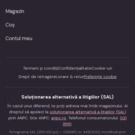
Magazin
Coș
Contul meu
Termeni și condiții
Confidențialitate
Cookie-uri
Drept de retragere
Livrare & retur
Preferințe cookie
Soluționarea alternativă a litigiilor (SAL)
În cazul unui diferend, te poți adresa mai întâi magazinului. Ai
dreptul să apelezi la
soluționarea alternativă a litigiilor (SAL)
prin ANPC. Site ANPC:
anpc.ro
. Telefonul consumatorului:
021
9551
.
Pictograma SAL (250×50 px) — OPANPC nr. 449/2022, modificat prin