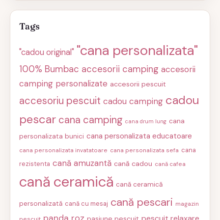
Tags
"cana personalizata"
"cadou original"
100% Bumbac
accesorii camping
accesorii
camping personalizate
accesorii pescuit
cadou
accesoriu pescuit
cadou camping
pescar
cana camping
cana
cana drum lung
cana personalizata educatoare
personalizata bunici
cana
cana personalizata invatatoare
cana personalizata sefa
cană amuzantă
cană cadou
rezistenta
cană cafea
cană ceramică
cană ceramică
cană pescari
personalizată
cană cu mesaj
magazin
panda roz
pescuit relaxare
pasiune pescuit
pescuit