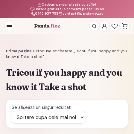
Cadouri personalizate cu suflet
Livrare gratuită la comenzi peste 199 lei
0745 937 753
contact@panda-roz.ro
Panda
Roz
Deschide
meniul
Prima pagină
»
Produse etichetate „Tricou if you happy and you
know it Take a shot”
Tricou if you happy and you
know it Take a shot
Se afișează un singur rezultat