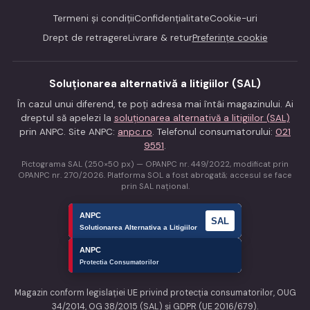
Termeni și condiții
Confidențialitate
Cookie-uri
Drept de retragere
Livrare & retur
Preferințe cookie
Soluționarea alternativă a litigiilor (SAL)
În cazul unui diferend, te poți adresa mai întâi magazinului. Ai
dreptul să apelezi la
soluționarea alternativă a litigiilor (SAL)
prin ANPC. Site ANPC:
anpc.ro
. Telefonul consumatorului:
021
9551
.
Pictograma SAL (250×50 px) — OPANPC nr. 449/2022, modificat prin
OPANPC nr. 270/2026. Platforma SOL a fost abrogată; accesul se face
prin SAL național.
Magazin conform legislației UE privind protecția consumatorilor, OUG
34/2014, OG 38/2015 (SAL) și GDPR (UE 2016/679).