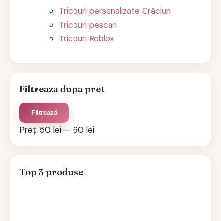
Tricouri personalizate Crăciun
Tricouri pescari
Tricouri Roblox
Filtreaza dupa pret
Preț
Preț
Filtrează
minim
maxim
Preț:
50 lei
—
60 lei
Top 3 produse