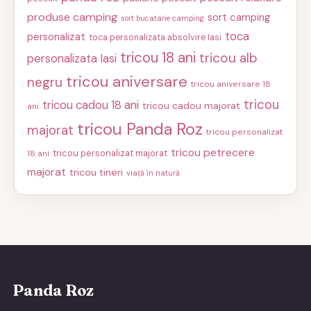
produse camping
sort camping
sort bucatarie camping
toca
personalizat
toca personalizata absolvire Iasi
tricou 18 ani
tricou alb
personalizata Iasi
tricou aniversare
negru
tricou aniversare 18
tricou
tricou cadou 18 ani
tricou cadou majorat
ani
tricou Panda Roz
majorat
tricou personalizat
tricou petrecere
tricou personalizat majorat
18 ani
majorat
tricou tineri
viață în natură
Panda Roz