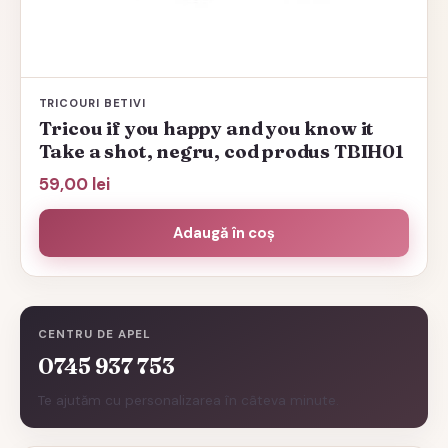
TRICOURI BETIVI
Tricou if you happy and you know it
Take a shot, negru, cod produs TBIH01
59,00
lei
Adaugă în coș
CENTRU DE APEL
0745 937 753
Te ajutăm cu personalizarea în câteva minute.