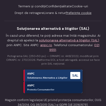
Termeni și condiții
Confidențialitate
Cookie-uri
Drept de retragere
Livrare & retur
Preferințe cookie
Soluționarea alternativă a litigiilor (SAL)
În cazul unui diferend, te poți adresa mai întâi magazinului. Ai
dreptul să apelezi la
soluționarea alternativă a litigiilor (SAL)
prin ANPC. Site ANPC:
anpc.ro
. Telefonul consumatorului:
021
9551
.
Pictograma SAL (250×50 px) — OPANPC nr. 449/2022, modificat prin
OPANPC nr. 270/2026. Platforma SOL a fost abrogată; accesul se face
prin SAL național.
Magazin conform legislației UE privind protecția consumatorilor, OUG
34/2014, OG 38/2015 (SAL) și GDPR (UE 2016/679).