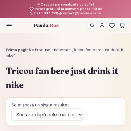
Cadouri personalizate cu suflet
Livrare gratuită la comenzi peste 199 lei
0745 937 753
contact@panda-roz.ro
Panda
Roz
Deschide
meniul
Prima pagină
»
Produse etichetate „Tricou fan bere just drink it
nike”
Tricou fan bere just drink it
nike
Se afișează un singur rezultat