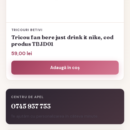
TRICOURI BETIVI
Tricou fan bere just drink it nike, cod
produs TBJD01
59,00
lei
Adaugă în coș
CENTRU DE APEL
0745 937 753
Te ajutăm cu personalizarea în câteva minute.