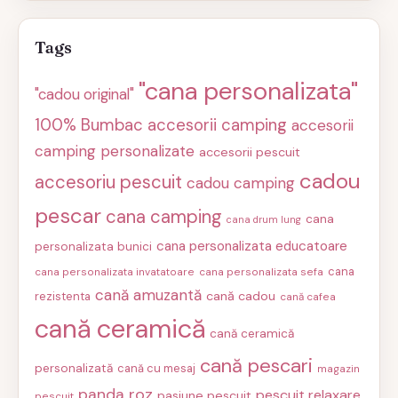
Tags
"cana personalizata"
"cadou original"
100% Bumbac
accesorii camping
accesorii
camping personalizate
accesorii pescuit
cadou
accesoriu pescuit
cadou camping
pescar
cana camping
cana
cana drum lung
cana personalizata educatoare
personalizata bunici
cana
cana personalizata invatatoare
cana personalizata sefa
cană amuzantă
cană cadou
rezistenta
cană cafea
cană ceramică
cană ceramică
cană pescari
personalizată
cană cu mesaj
magazin
panda roz
pescuit relaxare
pasiune pescuit
pescuit