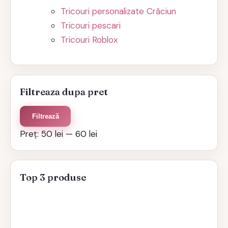
Tricouri personalizate Crăciun
Tricouri pescari
Tricouri Roblox
Filtreaza dupa pret
Preț
Preț
Filtrează
minim
maxim
Preț:
50 lei
—
60 lei
Top 3 produse