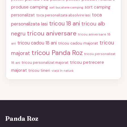
produse camping
sort camping
sort bucatarie camping
toca
personalizat
toca personalizata absolvire Iasi
tricou 18 ani
tricou alb
personalizata Iasi
tricou aniversare
negru
tricou aniversare 18
tricou
tricou cadou 18 ani
tricou cadou majorat
ani
tricou Panda Roz
majorat
tricou personalizat
tricou petrecere
tricou personalizat majorat
18 ani
majorat
tricou tineri
viață în natură
Panda Roz