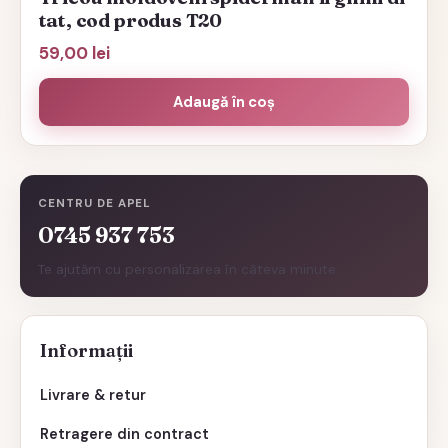
tat, cod produs T20
59,00
lei
Adaugă în coș
CENTRU DE APEL
0745 937 753
Te ajutăm cu personalizarea în câteva minute.
Informații
Livrare & retur
Retragere din contract