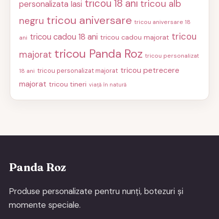
tricou 18 ani
tricou alb
personalizata Iasi
tricou aniversare
negru
tricou aniversare 18
tricou
tricou cadou 18 ani
tricou cadou majorat
ani
tricou Panda Roz
majorat
tricou personalizat
tricou petrecere
tricou personalizat majorat
18 ani
majorat
tricou tineri
viață în natură
Panda Roz
Produse personalizate pentru nunți, botezuri și
momente speciale.