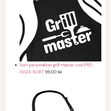
Sort personalizat grill master cod PRZ-
0024-SORT
99,00
lei