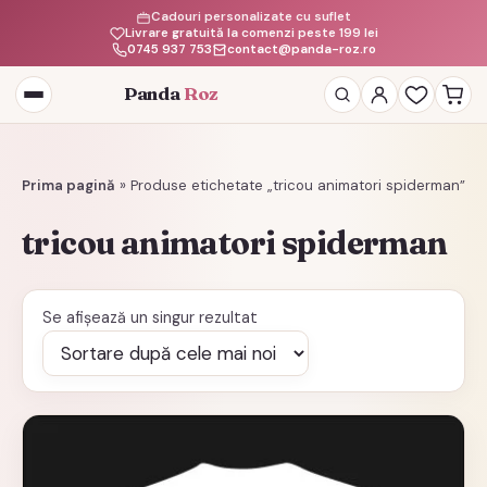
Cadouri personalizate cu suflet
Livrare gratuită la comenzi peste 199 lei
0745 937 753
contact@panda-roz.ro
Panda
Roz
Deschide
meniul
Prima pagină
»
Produse etichetate „tricou animatori spiderman”
tricou animatori spiderman
Se afișează un singur rezultat
Acest
produs