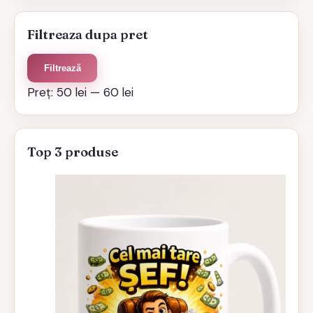
Filtreaza dupa pret
Preț
Preț
Filtrează
minim
maxim
Preț:
50 lei
—
60 lei
Top 3 produse