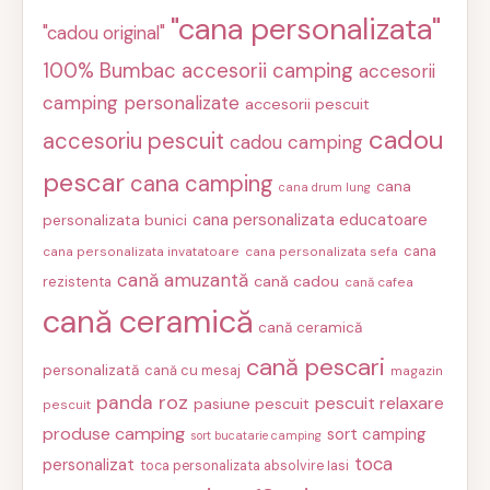
"cana personalizata"
"cadou original"
100% Bumbac
accesorii camping
accesorii
camping personalizate
accesorii pescuit
cadou
accesoriu pescuit
cadou camping
pescar
cana camping
cana
cana drum lung
cana personalizata educatoare
personalizata bunici
cana
cana personalizata invatatoare
cana personalizata sefa
cană amuzantă
cană cadou
rezistenta
cană cafea
cană ceramică
cană ceramică
cană pescari
personalizată
cană cu mesaj
magazin
panda roz
pescuit relaxare
pasiune pescuit
pescuit
produse camping
sort camping
sort bucatarie camping
toca
personalizat
toca personalizata absolvire Iasi