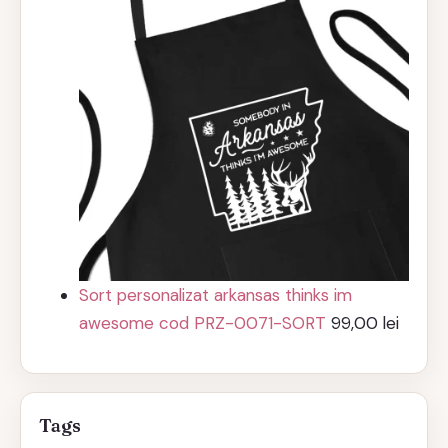
Sort personalizat arkansas thinks im
awesome cod PRZ-0071-SORT
99,00
lei
Tags