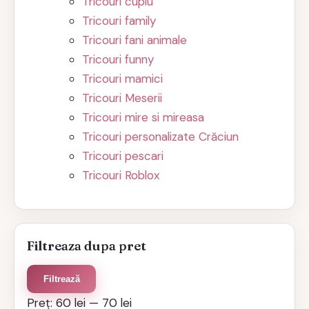
Tricouri cuplu
Tricouri family
Tricouri fani animale
Tricouri funny
Tricouri mamici
Tricouri Meserii
Tricouri mire si mireasa
Tricouri personalizate Crăciun
Tricouri pescari
Tricouri Roblox
Filtreaza dupa pret
Preț
Preț
Filtrează
minim
maxim
Preț:
60 lei
—
70 lei