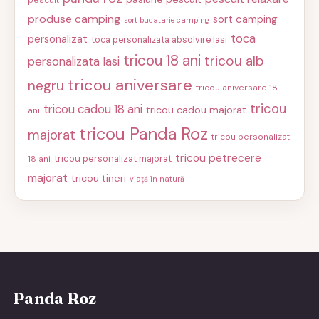
produse camping
sort camping
sort bucatarie camping
toca
personalizat
toca personalizata absolvire Iasi
tricou 18 ani
tricou alb
personalizata Iasi
tricou aniversare
negru
tricou aniversare 18
tricou
tricou cadou 18 ani
tricou cadou majorat
ani
tricou Panda Roz
majorat
tricou personalizat
tricou petrecere
tricou personalizat majorat
18 ani
majorat
tricou tineri
viață în natură
Panda Roz