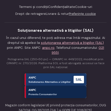
Termeni și condiții
Confidențialitate
Cookie-uri
Drept de retragere
Livrare & retur
Preferințe cookie
Soluționarea alternativă a litigiilor (SAL)
În cazul unui diferend, te poți adresa mai întâi magazinului. Ai
dreptul să apelezi la
soluționarea alternativă a litigiilor (SAL)
prin ANPC. Site ANPC:
anpc.ro
. Telefonul consumatorului:
021
9551
.
Pictograma SAL (250×50 px) — OPANPC nr. 449/2022, modificat prin
OPANPC nr. 270/2026. Platforma SOL a fost abrogată; accesul se face
prin SAL național.
Magazin conform legislației UE privind protecția consumatorilor, OUG
34/2014, OG 38/2015 (SAL) și GDPR (UE 2016/679).