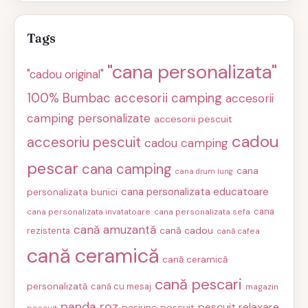
Tags
"cana personalizata"
"cadou original"
100% Bumbac
accesorii camping
accesorii
camping personalizate
accesorii pescuit
cadou
accesoriu pescuit
cadou camping
pescar
cana camping
cana
cana drum lung
cana personalizata educatoare
personalizata bunici
cana
cana personalizata invatatoare
cana personalizata sefa
cană amuzantă
cană cadou
rezistenta
cană cafea
cană ceramică
cană ceramică
cană pescari
personalizată
cană cu mesaj
magazin
panda roz
pescuit relaxare
pasiune pescuit
pescuit