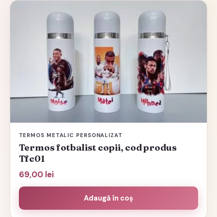
Acest
produs
are
mai
multe
variații.
Opțiunile
pot
fi
alese
TERMOS METALIC PERSONALIZAT
în
Termos fotbalist copii, cod produs
pagina
Tfc01
produsului.
69,00
lei
Adaugă în coș