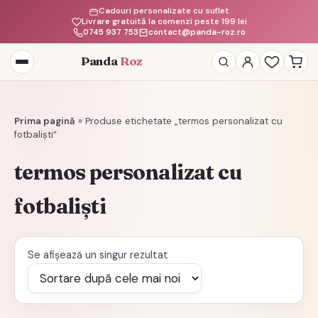
Cadouri personalizate cu suflet
Livrare gratuită la comenzi peste 199 lei
0745 937 753
contact@panda-roz.ro
Panda
Roz
Deschide
meniul
Prima pagină
»
Produse etichetate „termos personalizat cu
fotbaliști”
termos personalizat cu
fotbaliști
Se afișează un singur rezultat