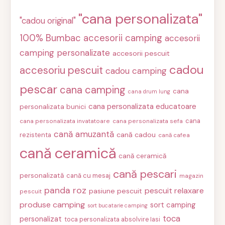
"cana personalizata"
"cadou original"
100% Bumbac
accesorii camping
accesorii
camping personalizate
accesorii pescuit
cadou
accesoriu pescuit
cadou camping
pescar
cana camping
cana
cana drum lung
cana personalizata educatoare
personalizata bunici
cana
cana personalizata invatatoare
cana personalizata sefa
cană amuzantă
cană cadou
rezistenta
cană cafea
cană ceramică
cană ceramică
cană pescari
personalizată
cană cu mesaj
magazin
panda roz
pescuit relaxare
pasiune pescuit
pescuit
produse camping
sort camping
sort bucatarie camping
toca
personalizat
toca personalizata absolvire Iasi