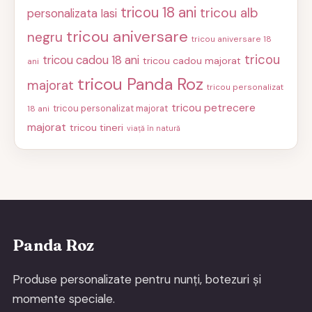
tricou 18 ani
tricou alb
personalizata Iasi
tricou aniversare
negru
tricou aniversare 18
tricou
tricou cadou 18 ani
tricou cadou majorat
ani
tricou Panda Roz
majorat
tricou personalizat
tricou petrecere
tricou personalizat majorat
18 ani
majorat
tricou tineri
viață în natură
Panda Roz
Produse personalizate pentru nunți, botezuri și
momente speciale.