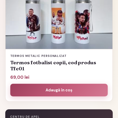
are
mai
multe
variații.
Opțiunile
pot
fi
alese
TERMOS METALIC PERSONALIZAT
în
Termos fotbalist copii, cod produs
pagina
Tfc01
produsului.
69,00
lei
Adaugă în coș
CENTRU DE APEL