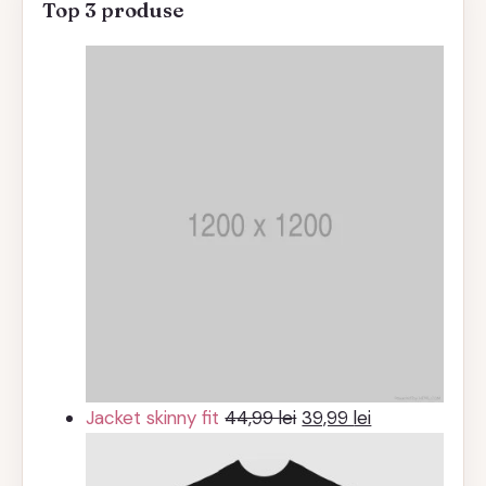
Top 3 produse
Prețul
Prețul
Jacket skinny fit
44,99
lei
39,99
lei
inițial
curent
a
este: