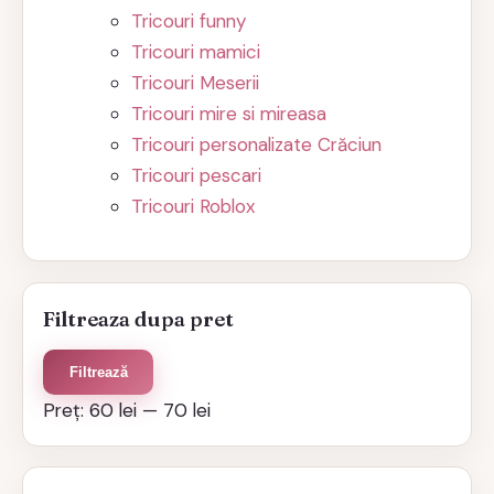
Tricouri funny
Tricouri mamici
Tricouri Meserii
Tricouri mire si mireasa
Tricouri personalizate Crăciun
Tricouri pescari
Tricouri Roblox
Filtreaza dupa pret
Preț
Preț
Filtrează
minim
maxim
Preț:
60 lei
—
70 lei