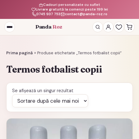
Cadouri personalizate cu suflet
Livrare gratuită la comenzi peste 199 lei
0745 937 753
contact@panda-roz.ro
Panda
Roz
Deschide
meniul
Prima pagină
»
Produse etichetate „Termos fotbalist copii”
Termos fotbalist copii
Se afișează un singur rezultat
Acest
produs