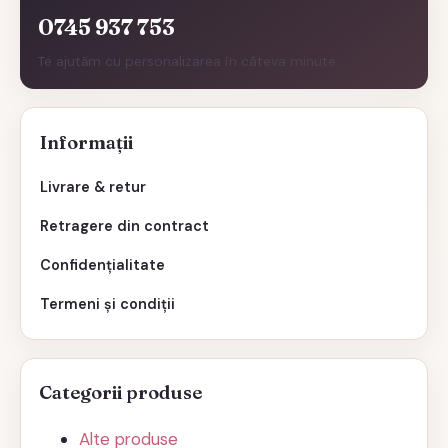
0745 937 753
Te ajutăm cu personalizarea în câteva minute.
Informații
Livrare & retur
Retragere din contract
Confidențialitate
Termeni și condiții
Categorii produse
Alte produse