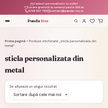
Cadouri personalizate cu suflet
Livrare gratuită la comenzi peste 199 lei
0745 937 753
contact@panda-roz.ro
Panda
Roz
Deschide
meniul
Prima pagină
»
Produse etichetate „sticla personalizata din
metal”
sticla personalizata din
metal
Se afișează un singur rezultat