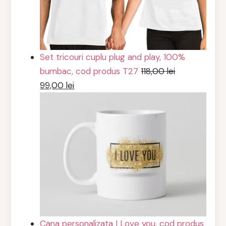
Set tricouri cuplu plug and play, 100%
bumbac, cod produs T27
118,00
lei
Prețul
Prețul
99,00
lei
inițial
curent
a
este:
fost:
99,00 lei.
118,00 lei.
Cana personalizata I Love you, cod produs