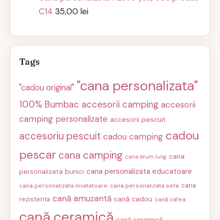
C14
35,00
lei
Tags
"cana personalizata"
"cadou original"
100% Bumbac
accesorii camping
accesorii
camping personalizate
accesorii pescuit
cadou
accesoriu pescuit
cadou camping
pescar
cana camping
cana
cana drum lung
cana personalizata educatoare
personalizata bunici
cana
cana personalizata invatatoare
cana personalizata sefa
cană amuzantă
cană cadou
rezistenta
cană cafea
cană ceramică
cană ceramică