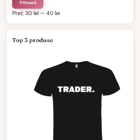
Preț
Preț
Filtrează
minim
maxim
Preț:
30 lei
—
40 lei
Top 3 produse