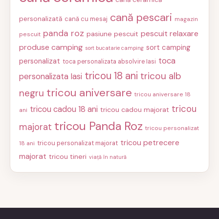
cană pescari
personalizată
cană cu mesaj
magazin
panda roz
pescuit relaxare
pasiune pescuit
pescuit
produse camping
sort camping
sort bucatarie camping
toca
personalizat
toca personalizata absolvire Iasi
tricou 18 ani
tricou alb
personalizata Iasi
tricou aniversare
negru
tricou aniversare 18
tricou
tricou cadou 18 ani
tricou cadou majorat
ani
tricou Panda Roz
majorat
tricou personalizat
tricou petrecere
tricou personalizat majorat
18 ani
majorat
tricou tineri
viață în natură