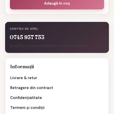
Adaugă în coș
CENTRU DE APEL
0745 937 753
Te ajutăm cu personalizarea în câteva minute.
Informații
Livrare & retur
Retragere din contract
Confidențialitate
Termeni și condiții