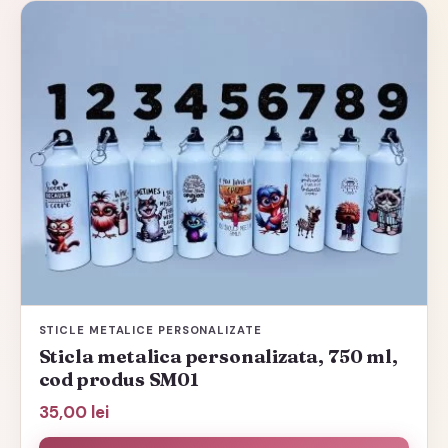
Acest
produs
are
mai
multe
variații.
Opțiunile
pot
fi
alese
în
pagina
STICLE METALICE PERSONALIZATE
produsului.
Sticla metalica personalizata, 750 ml,
cod produs SM01
35,00
lei