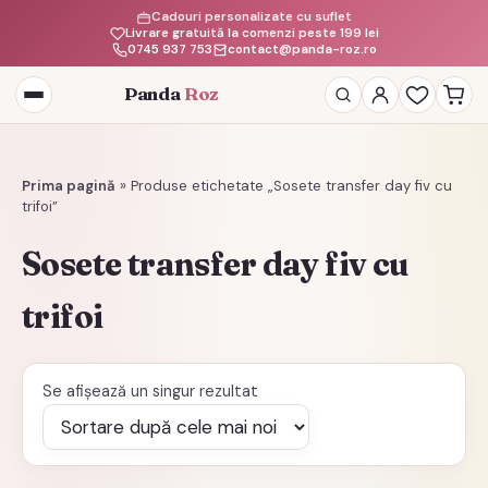
Cadouri personalizate cu suflet
Livrare gratuită la comenzi peste 199 lei
0745 937 753
contact@panda-roz.ro
Panda
Roz
Deschide
meniul
Prima pagină
»
Produse etichetate „Sosete transfer day fiv cu
trifoi”
Sosete transfer day fiv cu
trifoi
Se afișează un singur rezultat