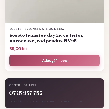
SOSETE PERSONALIZATE CU MESAJ
Sosete transfer day fiv cu trifoi,
norocoase, cod produs FIV95
35,00
lei
Adaugă în coș
CENTRU DE APEL
0745 937 753
Te ajutăm cu personalizarea în câteva minute.