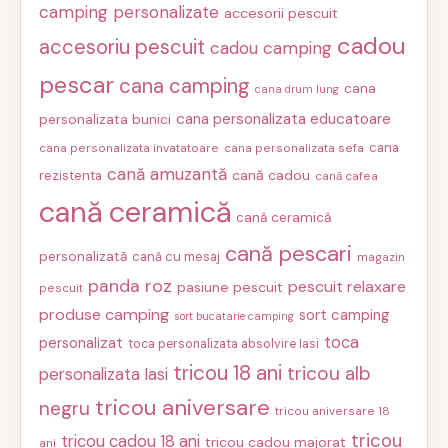
camping personalizate
accesorii pescuit
cadou
accesoriu pescuit
cadou camping
pescar
cana camping
cana
cana drum lung
cana personalizata educatoare
personalizata bunici
cana
cana personalizata invatatoare
cana personalizata sefa
cană amuzantă
cană cadou
rezistenta
cană cafea
cană ceramică
cană ceramică
cană pescari
personalizată
cană cu mesaj
magazin
panda roz
pescuit relaxare
pasiune pescuit
pescuit
produse camping
sort camping
sort bucatarie camping
toca
personalizat
toca personalizata absolvire Iasi
tricou 18 ani
tricou alb
personalizata Iasi
tricou aniversare
negru
tricou aniversare 18
tricou
tricou cadou 18 ani
tricou cadou majorat
ani