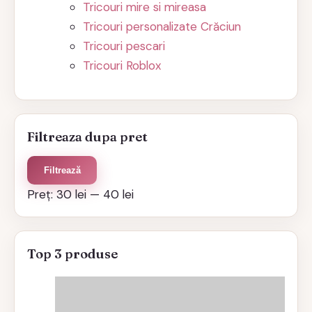
Tricouri mire si mireasa
Tricouri personalizate Crăciun
Tricouri pescari
Tricouri Roblox
Filtreaza dupa pret
Preț
Preț
Filtrează
minim
maxim
Preț:
30 lei
—
40 lei
Top 3 produse