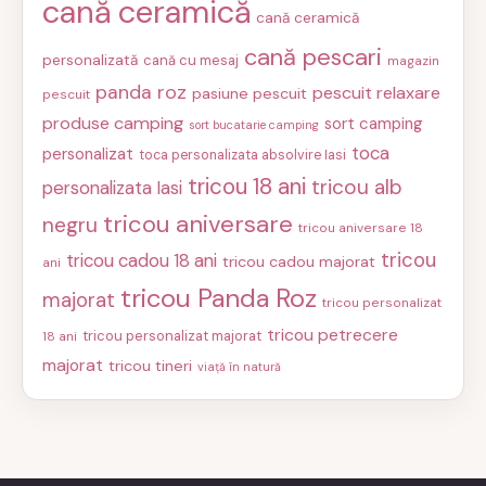
cană ceramică
cană ceramică
cană pescari
personalizată
cană cu mesaj
magazin
panda roz
pescuit relaxare
pasiune pescuit
pescuit
produse camping
sort camping
sort bucatarie camping
toca
personalizat
toca personalizata absolvire Iasi
tricou 18 ani
tricou alb
personalizata Iasi
tricou aniversare
negru
tricou aniversare 18
tricou
tricou cadou 18 ani
tricou cadou majorat
ani
tricou Panda Roz
majorat
tricou personalizat
tricou petrecere
tricou personalizat majorat
18 ani
majorat
tricou tineri
viață în natură