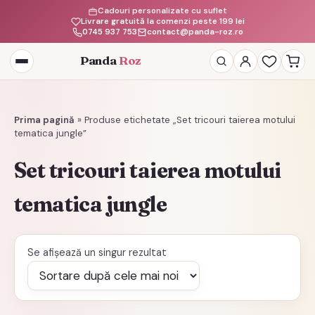
Cadouri personalizate cu suflet
Livrare gratuită la comenzi peste 199 lei
0745 937 753
contact@panda-roz.ro
Panda
Roz
Deschide
meniul
Prima pagină
»
Produse etichetate „Set tricouri taierea motului
tematica jungle”
Set tricouri taierea motului
tematica jungle
Se afișează un singur rezultat