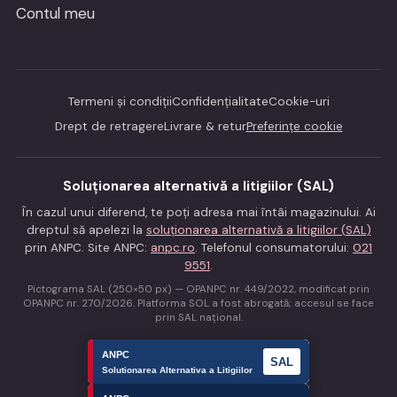
Contul meu
Termeni și condiții
Confidențialitate
Cookie-uri
Drept de retragere
Livrare & retur
Preferințe cookie
Soluționarea alternativă a litigiilor (SAL)
În cazul unui diferend, te poți adresa mai întâi magazinului. Ai
dreptul să apelezi la
soluționarea alternativă a litigiilor (SAL)
prin ANPC. Site ANPC:
anpc.ro
. Telefonul consumatorului:
021
9551
.
Pictograma SAL (250×50 px) — OPANPC nr. 449/2022, modificat prin
OPANPC nr. 270/2026. Platforma SOL a fost abrogată; accesul se face
prin SAL național.