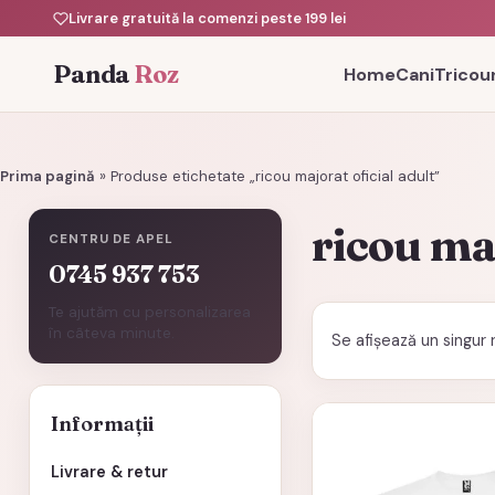
Livrare gratuită la comenzi peste 199 lei
Panda
Roz
Home
Cani
Tricour
Prima pagină
»
Produse etichetate „ricou majorat oficial adult”
ricou maj
CENTRU DE APEL
0745 937 753
Te ajutăm cu personalizarea
în câteva minute.
Se afișează un singur 
Acest
Informații
produs
Livrare & retur
are