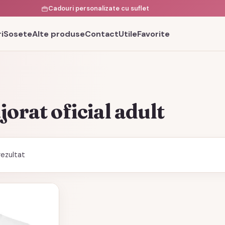
Cadouri personalizate cu suflet
i
Sosete
Alte produse
Contact
Utile
Favorite
orat oficial adult
rezultat