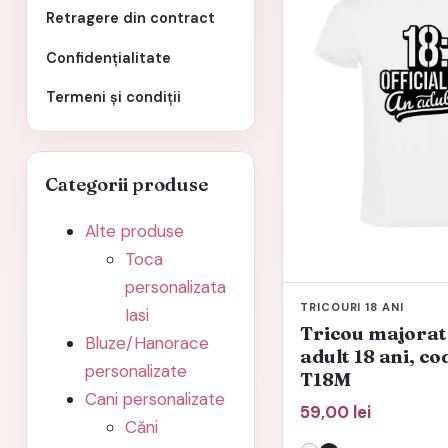
mai
Retragere din contract
multe
Confidențialitate
variații.
Opțiunile
Termeni și condiții
pot
fi
alese
Categorii produse
în
Alte produse
pagina
Toca
produsului.
personalizata
TRICOURI 18 ANI
Iasi
Tricou majorat 
Bluze/Hanorace
adult 18 ani, c
personalizate
T18M
Cani personalizate
59,00
lei
Căni