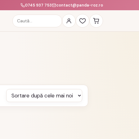
0745 937 753
contact@panda-roz.ro
Caută
produse