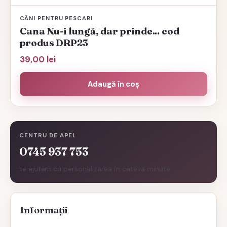
CĂNI PENTRU PESCARI
Cana Nu-i lungă, dar prinde... cod
produs DRP23
39,00
lei
Adaugă în coș
CENTRU DE APEL
0745 937 753
Te ajutăm cu personalizarea în câteva minute.
Informații