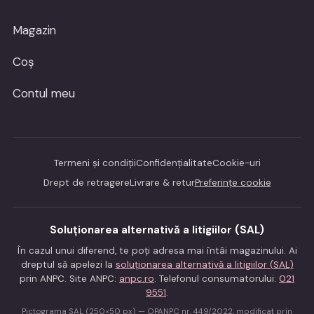
Magazin
Coș
Contul meu
Termeni și condiții
Confidențialitate
Cookie-uri
Drept de retragere
Livrare & retur
Preferințe cookie
Soluționarea alternativă a litigiilor (SAL)
În cazul unui diferend, te poți adresa mai întâi magazinului. Ai
dreptul să apelezi la
soluționarea alternativă a litigiilor (SAL)
prin ANPC. Site ANPC:
anpc.ro
. Telefonul consumatorului:
021
9551
.
Pictograma SAL (250×50 px) — OPANPC nr. 449/2022, modificat prin