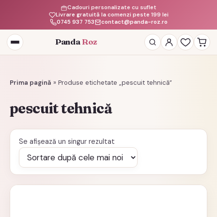
Cadouri personalizate cu suflet
Livrare gratuită la comenzi peste 199 lei
0745 937 753
contact@panda-roz.ro
Panda
Roz
Deschide
meniul
Prima pagină
»
Produse etichetate „pescuit tehnică”
pescuit tehnică
Se afișează un singur rezultat