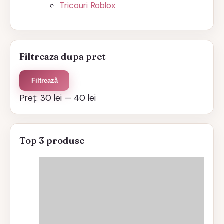
Tricouri Roblox
Filtreaza dupa pret
Preț
Preț
Filtrează
minim
maxim
Preț:
30 lei
—
40 lei
Top 3 produse