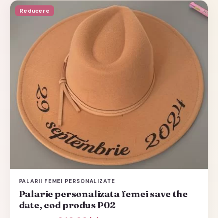
Acest
Reducere
produs
are
mai
multe
variații.
Opțiunile
pot
fi
alese
în
pagina
produsului.
PALARII FEMEI PERSONALIZATE
Palarie personalizata femei save the
date, cod produs P02