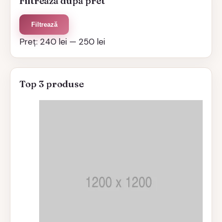
Filtreaza dupa pret
Preț
Preț
Filtrează
minim
maxim
Preț:
240 lei
—
250 lei
Top 3 produse