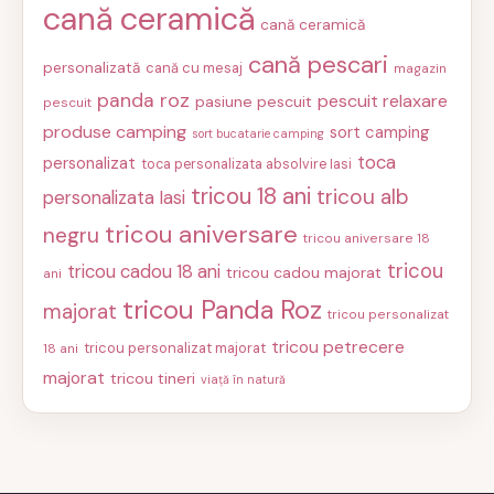
cană ceramică
cană ceramică
cană pescari
personalizată
cană cu mesaj
magazin
panda roz
pescuit relaxare
pasiune pescuit
pescuit
produse camping
sort camping
sort bucatarie camping
toca
personalizat
toca personalizata absolvire Iasi
tricou 18 ani
tricou alb
personalizata Iasi
tricou aniversare
negru
tricou aniversare 18
tricou
tricou cadou 18 ani
tricou cadou majorat
ani
tricou Panda Roz
majorat
tricou personalizat
tricou petrecere
tricou personalizat majorat
18 ani
majorat
tricou tineri
viață în natură