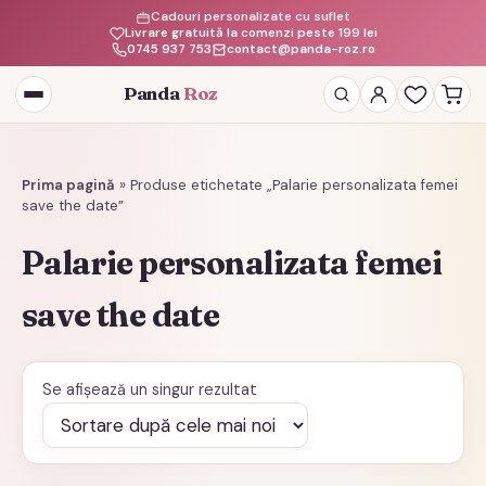
Cadouri personalizate cu suflet
Livrare gratuită la comenzi peste 199 lei
0745 937 753
contact@panda-roz.ro
Panda
Roz
Deschide
meniul
Prima pagină
»
Produse etichetate „Palarie personalizata femei
save the date”
Palarie personalizata femei
save the date
Se afișează un singur rezultat