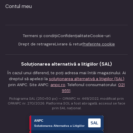
Contul meu
Termeni și condiții
Confidențialitate
Cookie-uri
Drept de retragere
Livrare & retur
Preferințe cookie
Soluționarea alternativă a litigiilor (SAL)
În cazul unui diferend, te poți adresa mai întâi magazinului. Ai
dreptul să apelezi la
soluționarea alternativă a litigiilor (SAL)
prin ANPC. Site ANPC:
anpc.ro
. Telefonul consumatorului:
021
9551
.
Pictograma SAL (250×50 px) — OPANPC nr. 449/2022, modificat prin
OPANPC nr. 270/2026. Platforma SOL a fost abrogată; accesul se face
prin SAL național.