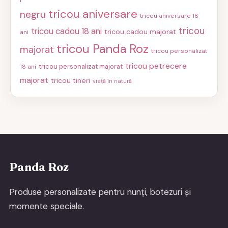
tricou aniversare
negru
tricou aniversare 18
tricou
tricou cadou 18 ani
tricou cadou majorat
ani
tricou Panda Roz
majorat
tricou personalizat
tricou petrecere
tricou personalizat majorat
18 ani
majorat
tricou tineri
viață în natură
Panda Roz
Produse personalizate pentru nunți, botezuri și
momente speciale.