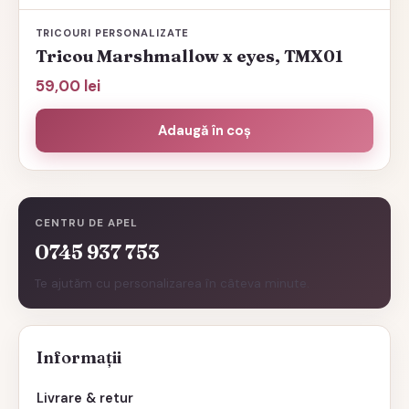
TRICOURI PERSONALIZATE
Tricou Marshmallow x eyes, TMX01
59,00
lei
Adaugă în coș
CENTRU DE APEL
0745 937 753
Te ajutăm cu personalizarea în câteva minute.
Informații
Livrare & retur