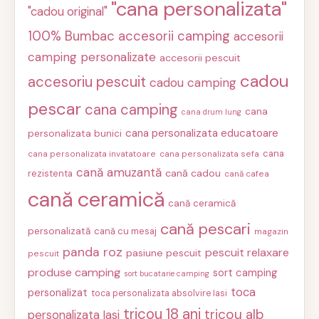
"cana personalizata"
"cadou original"
100% Bumbac
accesorii camping
accesorii
camping personalizate
accesorii pescuit
cadou
accesoriu pescuit
cadou camping
pescar
cana camping
cana
cana drum lung
cana personalizata educatoare
personalizata bunici
cana
cana personalizata invatatoare
cana personalizata sefa
cană amuzantă
cană cadou
rezistenta
cană cafea
cană ceramică
cană ceramică
cană pescari
personalizată
cană cu mesaj
magazin
panda roz
pescuit relaxare
pasiune pescuit
pescuit
produse camping
sort camping
sort bucatarie camping
toca
personalizat
toca personalizata absolvire Iasi
tricou 18 ani
tricou alb
personalizata Iasi