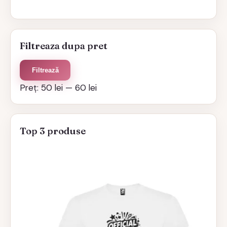
Filtreaza dupa pret
Preț
Preț
Filtrează
minim
maxim
Preț:
50 lei
—
60 lei
Top 3 produse