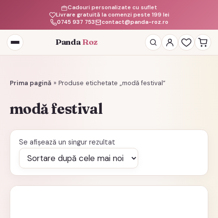
Cadouri personalizate cu suflet
Livrare gratuită la comenzi peste 199 lei
0745 937 753
contact@panda-roz.ro
Panda
Roz
Deschide
meniul
Prima pagină
»
Produse etichetate „modă festival”
modă festival
Se afișează un singur rezultat
Acest
produs