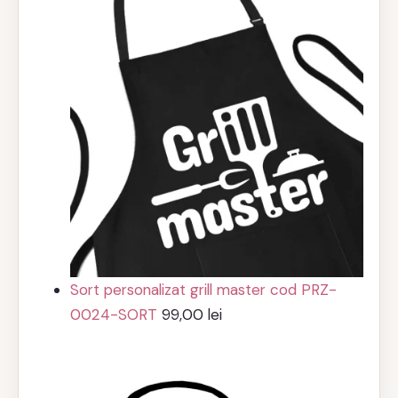
Sort personalizat grill master cod PRZ-
0024-SORT
99,00
lei