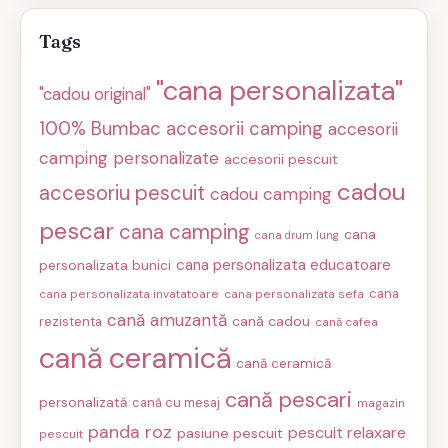
Tags
"cana personalizata"
"cadou original"
100% Bumbac
accesorii camping
accesorii
camping personalizate
accesorii pescuit
cadou
accesoriu pescuit
cadou camping
pescar
cana camping
cana
cana drum lung
cana personalizata educatoare
personalizata bunici
cana
cana personalizata invatatoare
cana personalizata sefa
cană amuzantă
cană cadou
rezistenta
cană cafea
cană ceramică
cană ceramică
cană pescari
personalizată
cană cu mesaj
magazin
panda roz
pescuit relaxare
pasiune pescuit
pescuit