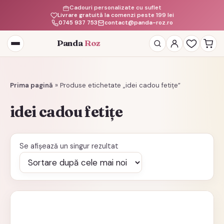
Cadouri personalizate cu suflet
Livrare gratuită la comenzi peste 199 lei
0745 937 753
contact@panda-roz.ro
Panda
Roz
Deschide
meniul
Prima pagină
»
Produse etichetate „idei cadou fetițe”
idei cadou fetițe
Se afișează un singur rezultat
Acest
produs