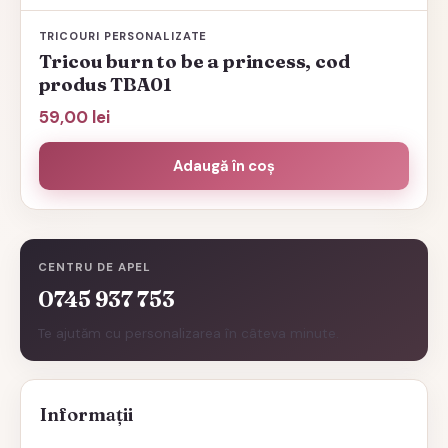
TRICOURI PERSONALIZATE
Tricou burn to be a princess, cod
produs TBA01
59,00
lei
Adaugă în coș
CENTRU DE APEL
0745 937 753
Te ajutăm cu personalizarea în câteva minute.
Informații