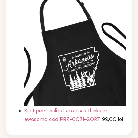
Sort personalizat arkansas thinks im
awesome cod PRZ-0071-SORT
99,00
lei