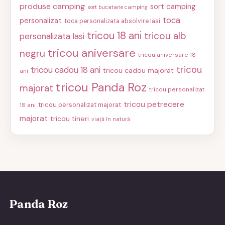
produse camping
sort camping
sort bucatarie camping
toca
personalizat
toca personalizata absolvire Iasi
tricou 18 ani
tricou alb
personalizata Iasi
tricou aniversare
negru
tricou aniversare 18
tricou
tricou cadou 18 ani
tricou cadou majorat
ani
tricou Panda Roz
majorat
tricou personalizat
tricou petrecere
tricou personalizat majorat
18 ani
majorat
tricou tineri
viață în natură
Panda Roz