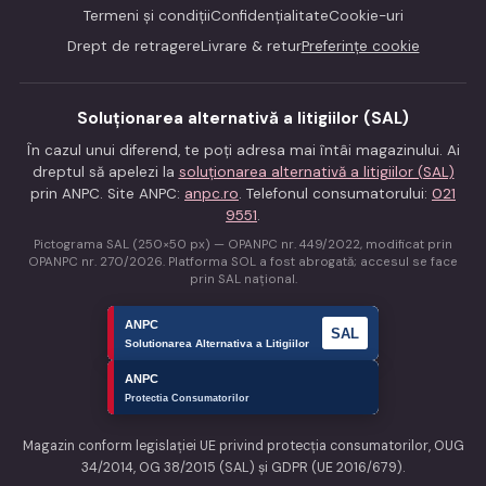
Termeni și condiții
Confidențialitate
Cookie-uri
Drept de retragere
Livrare & retur
Preferințe cookie
Soluționarea alternativă a litigiilor (SAL)
În cazul unui diferend, te poți adresa mai întâi magazinului. Ai
dreptul să apelezi la
soluționarea alternativă a litigiilor (SAL)
prin ANPC. Site ANPC:
anpc.ro
. Telefonul consumatorului:
021
9551
.
Pictograma SAL (250×50 px) — OPANPC nr. 449/2022, modificat prin
OPANPC nr. 270/2026. Platforma SOL a fost abrogată; accesul se face
prin SAL național.
Magazin conform legislației UE privind protecția consumatorilor, OUG
34/2014, OG 38/2015 (SAL) și GDPR (UE 2016/679).