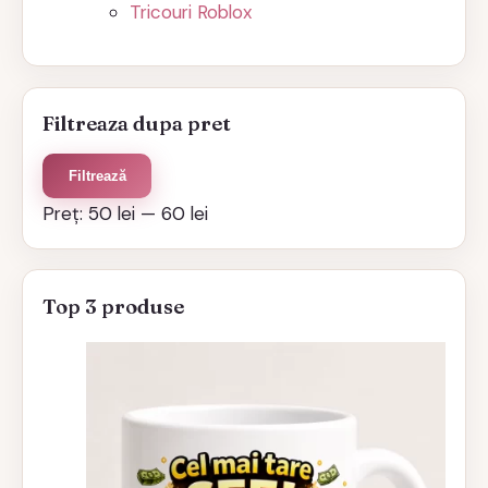
Tricouri Roblox
Filtreaza dupa pret
Preț
Preț
Filtrează
minim
maxim
Preț:
50 lei
—
60 lei
Top 3 produse