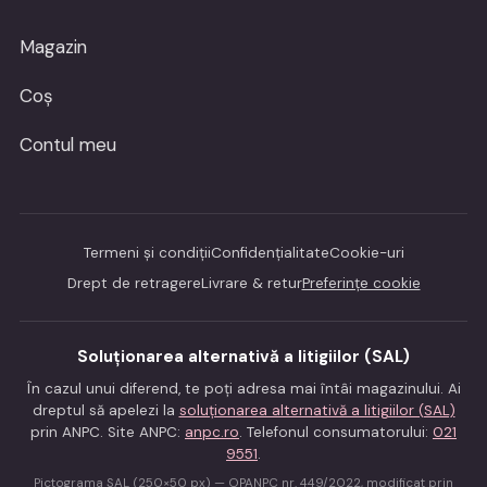
Magazin
Coș
Contul meu
Termeni și condiții
Confidențialitate
Cookie-uri
Drept de retragere
Livrare & retur
Preferințe cookie
Soluționarea alternativă a litigiilor (SAL)
În cazul unui diferend, te poți adresa mai întâi magazinului. Ai
dreptul să apelezi la
soluționarea alternativă a litigiilor (SAL)
prin ANPC. Site ANPC:
anpc.ro
. Telefonul consumatorului:
021
9551
.
Pictograma SAL (250×50 px) — OPANPC nr. 449/2022, modificat prin