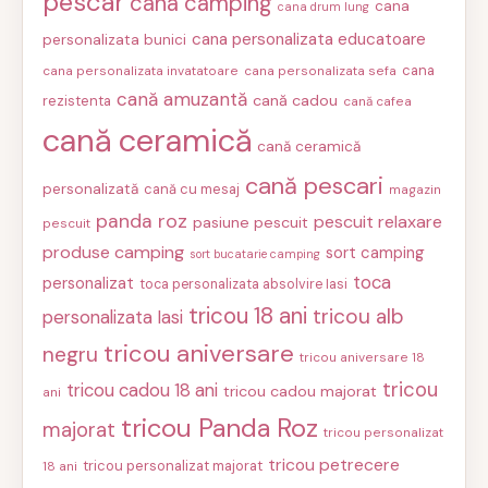
pescar
cana camping
cana
cana drum lung
cana personalizata educatoare
personalizata bunici
cana
cana personalizata invatatoare
cana personalizata sefa
cană amuzantă
cană cadou
rezistenta
cană cafea
cană ceramică
cană ceramică
cană pescari
personalizată
cană cu mesaj
magazin
panda roz
pescuit relaxare
pasiune pescuit
pescuit
produse camping
sort camping
sort bucatarie camping
toca
personalizat
toca personalizata absolvire Iasi
tricou 18 ani
tricou alb
personalizata Iasi
tricou aniversare
negru
tricou aniversare 18
tricou
tricou cadou 18 ani
tricou cadou majorat
ani
tricou Panda Roz
majorat
tricou personalizat
tricou petrecere
tricou personalizat majorat
18 ani