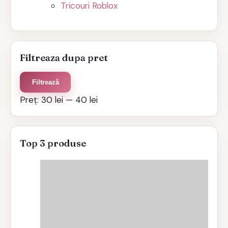
Tricouri Roblox
Filtreaza dupa pret
Preț
Preț
Filtrează
minim
maxim
Preț:
30 lei
—
40 lei
Top 3 produse