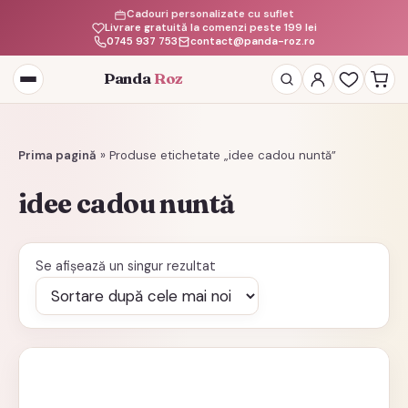
Cadouri personalizate cu suflet
Livrare gratuită la comenzi peste 199 lei
0745 937 753
contact@panda-roz.ro
Panda
Roz
Deschide
meniul
Prima pagină
»
Produse etichetate „idee cadou nuntă”
idee cadou nuntă
Se afișează un singur rezultat