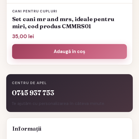
CANI PENTRU CUPLURI
Set cani mr and mrs, ideale pentru
miri, cod produs CMMRS01
35,00
lei
Adaugă în coș
CENTRU DE APEL
0745 937 753
Te ajutăm cu personalizarea în câteva minute.
Informații