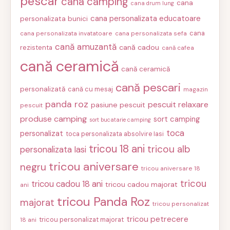
pescar
cana camping
cana
cana drum lung
cana personalizata educatoare
personalizata bunici
cana
cana personalizata invatatoare
cana personalizata sefa
cană amuzantă
cană cadou
rezistenta
cană cafea
cană ceramică
cană ceramică
cană pescari
personalizată
cană cu mesaj
magazin
panda roz
pescuit relaxare
pasiune pescuit
pescuit
produse camping
sort camping
sort bucatarie camping
toca
personalizat
toca personalizata absolvire Iasi
tricou 18 ani
tricou alb
personalizata Iasi
tricou aniversare
negru
tricou aniversare 18
tricou
tricou cadou 18 ani
tricou cadou majorat
ani
tricou Panda Roz
majorat
tricou personalizat
tricou petrecere
tricou personalizat majorat
18 ani