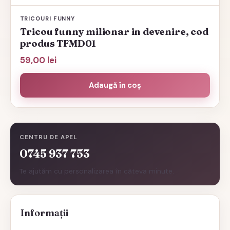
TRICOURI FUNNY
Tricou funny milionar in devenire, cod
produs TFMD01
59,00
lei
Adaugă în coș
CENTRU DE APEL
0745 937 753
Te ajutăm cu personalizarea în câteva minute.
Informații