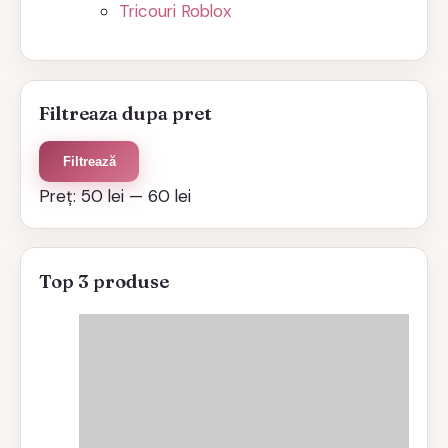
Tricouri Roblox
Filtreaza dupa pret
Preț
Preț
Filtrează
minim
maxim
Preț:
50 lei
—
60 lei
Top 3 produse