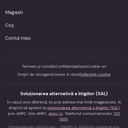
Magazin
Coș
Contul meu
Termeni și condiții
Confidențialitate
Cookie-uri
Drept de retragere
Livrare & retur
Preferințe cookie
Soluționarea alternativă a litigiilor (SAL)
În cazul unui diferend, te poți adresa mai întâi magazinului. Ai
dreptul să apelezi la
soluționarea alternativă a litigiilor (SAL)
prin ANPC. Site ANPC:
anpc.ro
. Telefonul consumatorului:
021
9551
.
Pictograma SAL (250×50 px) — OPANPC nr. 449/2022, modificat prin