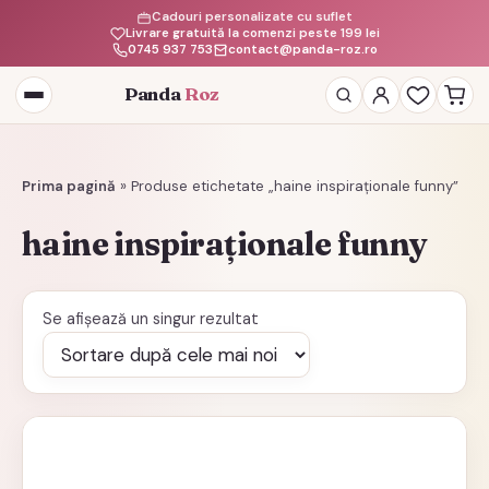
Cadouri personalizate cu suflet
Livrare gratuită la comenzi peste 199 lei
0745 937 753
contact@panda-roz.ro
Panda
Roz
Deschide
meniul
Prima pagină
»
Produse etichetate „haine inspiraționale funny”
haine inspiraționale funny
Se afișează un singur rezultat
Acest
produs