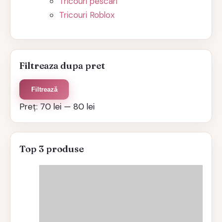
Tricouri pescari
Tricouri Roblox
Filtreaza dupa pret
Preț
Preț
Filtrează
minim
maxim
Preț:
70 lei
—
80 lei
Top 3 produse