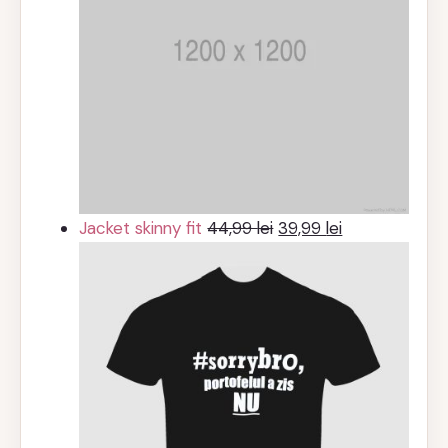
Prețul
Prețul
Jacket skinny fit
44,99
lei
39,99
lei
inițial
curent
a
este:
fost:
39,99 lei.
44,99 lei.