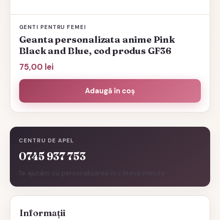
GENTI PENTRU FEMEI
Geanta personalizata anime Pink
Black and Blue, cod produs GF36
75,00
lei
Adaugă în coș
CENTRU DE APEL
0745 937 753
Te ajutăm cu personalizarea în câteva minute.
Informații