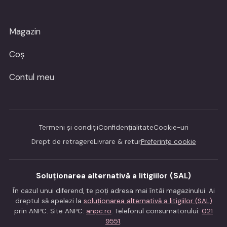
Magazin
Coș
Contul meu
Termeni și condiții
Confidențialitate
Cookie-uri
Drept de retragere
Livrare & retur
Preferințe cookie
Soluționarea alternativă a litigiilor (SAL)
În cazul unui diferend, te poți adresa mai întâi magazinului. Ai
dreptul să apelezi la
soluționarea alternativă a litigiilor (SAL)
prin ANPC. Site ANPC:
anpc.ro
. Telefonul consumatorului:
021
9551
.