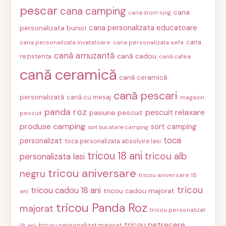
pescar
cana camping
cana
cana drum lung
cana personalizata educatoare
personalizata bunici
cana
cana personalizata invatatoare
cana personalizata sefa
cană amuzantă
cană cadou
rezistenta
cană cafea
cană ceramică
cană ceramică
cană pescari
personalizată
cană cu mesaj
magazin
panda roz
pescuit relaxare
pasiune pescuit
pescuit
produse camping
sort camping
sort bucatarie camping
toca
personalizat
toca personalizata absolvire Iasi
tricou 18 ani
tricou alb
personalizata Iasi
tricou aniversare
negru
tricou aniversare 18
tricou
tricou cadou 18 ani
tricou cadou majorat
ani
tricou Panda Roz
majorat
tricou personalizat
tricou petrecere
tricou personalizat majorat
18 ani