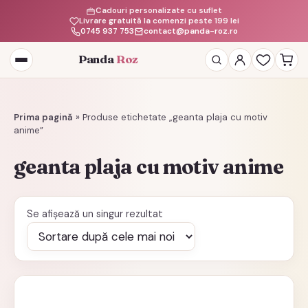
Cadouri personalizate cu suflet
Livrare gratuită la comenzi peste 199 lei
0745 937 753
contact@panda-roz.ro
Panda
Roz
Deschide
meniul
Prima pagină
»
Produse etichetate „geanta plaja cu motiv
anime”
geanta plaja cu motiv anime
Se afișează un singur rezultat