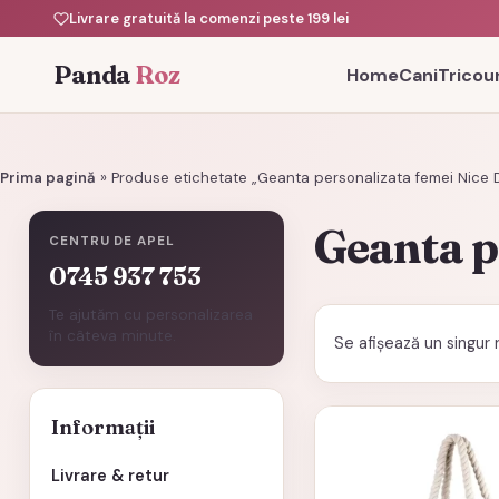
Livrare gratuită la comenzi peste 199 lei
Panda
Roz
Home
Cani
Tricour
Prima pagină
»
Produse etichetate „Geanta personalizata femei Nice 
Geanta p
CENTRU DE APEL
0745 937 753
Te ajutăm cu personalizarea
în câteva minute.
Se afișează un singur 
Informații
Livrare & retur