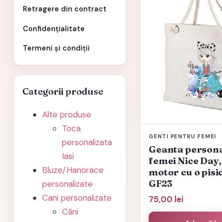
Retragere din contract
Confidențialitate
Termeni și condiții
Categorii produse
Alte produse
Toca
GENTI PENTRU FEMEI
personalizata
Geanta persona
Iasi
femei Nice Day,
Bluze/Hanorace
motor cu o pisi
GF23
personalizate
Cani personalizate
75,00
lei
Căni