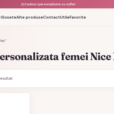
Cadouri personalizate cu suflet
i
Sosete
Alte produse
Contact
Utile
Favorite
Day”
ersonalizata femei Nice
rezultat