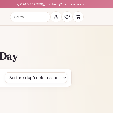
0745 937 753
contact@panda-roz.ro
Caută
produse
 Day