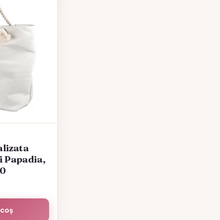
lizata
si Papadia,
30
 coș