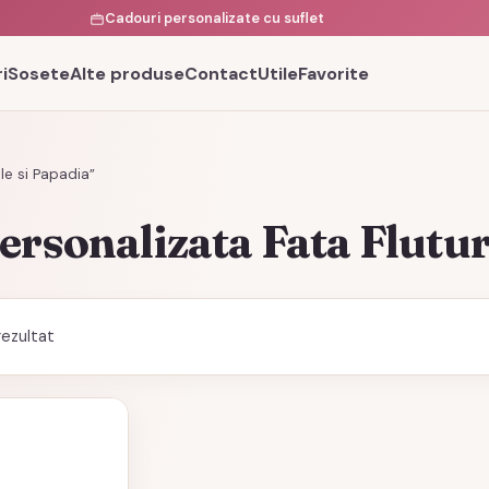
Cadouri personalizate cu suflet
i
Sosete
Alte produse
Contact
Utile
Favorite
le si Papadia”
ersonalizata Fata Flutur
rezultat