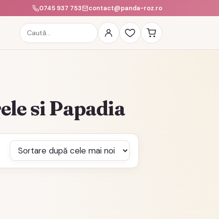
0745 937 753
contact@panda-roz.ro
Caută
produse
ele si Papadia