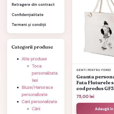
Retragere din contract
Confidențialitate
Termeni și condiții
Categorii produse
Alte produse
Toca
GENTI PENTRU FEMEI
personalizata
Geanta persona
Iasi
Fata Fluturele 
Bluze/Hanorace
cod produs GF
personalizate
75,00
lei
Cani personalizate
Căni
Adaugă în