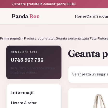
Livrare gratuită la comenzi peste 199 lei
Panda
Roz
Home
Cani
Tricour
Prima pagină
»
Produse etichetate „Geanta personalizata Fata Fluture
Geanta p
CENTRU DE APEL
0745 937 753
Te ajutăm cu personalizarea
în câteva minute.
Se afișează un singur 
Informații
Livrare & retur